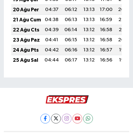
20 Ağu Per
04:37
06:12
13:13
17:00
20:04
21 Ağu Cum
04:38
06:13
13:13
16:59
20:03
22 Ağu Cts
04:39
06:14
13:12
16:58
20:01
23 Ağu Paz
04:41
06:15
13:12
16:58
20:00
24 Ağu Pts
04:42
06:16
13:12
16:57
19:58
25 Ağu Sal
04:44
06:17
13:12
16:56
19:57