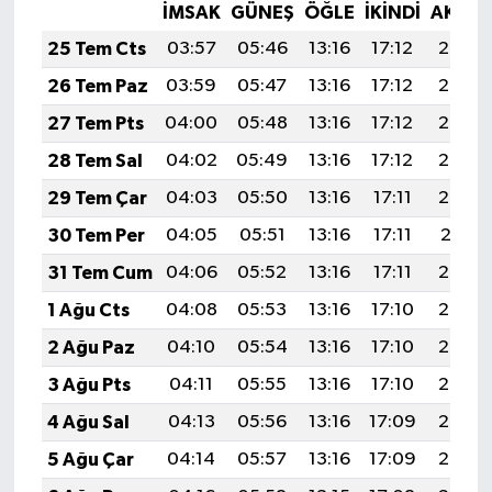
Resmi İlan
İMSAK
GÜNEŞ
ÖĞLE
İKINDI
AKŞA
25 Tem Cts
03:57
05:46
13:16
17:12
20:36
Rüya Tabirleri
26 Tem Paz
03:59
05:47
13:16
17:12
20:35
Sağlık
27 Tem Pts
04:00
05:48
13:16
17:12
20:34
28 Tem Sal
04:02
05:49
13:16
17:12
20:33
Şaphane
29 Tem Çar
04:03
05:50
13:16
17:11
20:32
Simav
30 Tem Per
04:05
05:51
13:16
17:11
20:31
31 Tem Cum
04:06
05:52
13:16
17:11
20:30
Siyaset
1 Ağu Cts
04:08
05:53
13:16
17:10
20:29
Spor
2 Ağu Paz
04:10
05:54
13:16
17:10
20:28
3 Ağu Pts
04:11
05:55
13:16
17:10
20:27
Tavşanlı
4 Ağu Sal
04:13
05:56
13:16
17:09
20:25
Teknoloji
5 Ağu Çar
04:14
05:57
13:16
17:09
20:24