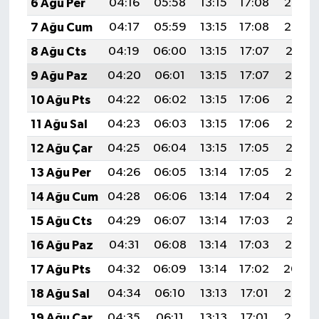
6 Ağu Per
04:16
05:58
13:15
17:08
20:23
Türkiye
7 Ağu Cum
04:17
05:59
13:15
17:08
20:22
Video Galeri
8 Ağu Cts
04:19
06:00
13:15
17:07
20:21
9 Ağu Paz
04:20
06:01
13:15
17:07
20:19
Yaşam
10 Ağu Pts
04:22
06:02
13:15
17:06
20:18
Yemek Tarifleri
11 Ağu Sal
04:23
06:03
13:15
17:06
20:17
12 Ağu Çar
04:25
06:04
13:15
17:05
20:15
13 Ağu Per
04:26
06:05
13:14
17:05
20:14
14 Ağu Cum
04:28
06:06
13:14
17:04
20:13
15 Ağu Cts
04:29
06:07
13:14
17:03
20:11
16 Ağu Paz
04:31
06:08
13:14
17:03
20:10
17 Ağu Pts
04:32
06:09
13:14
17:02
20:09
18 Ağu Sal
04:34
06:10
13:13
17:01
20:07
19 Ağu Çar
04:35
06:11
13:13
17:01
20:06