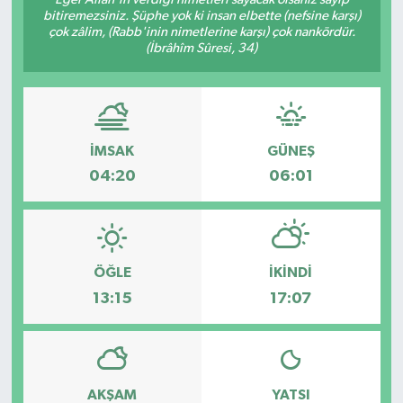
bitiremezsiniz. Şüphe yok ki insan elbette (nefsine karşı)
Dünya
çok zâlim, (Rabb'inin nimetlerine karşı) çok nankördür.
(İbrâhîm Sûresi, 34)
Eğitim
Ekonomi
İMSAK
GÜNEŞ
Emet
04:20
06:01
Foto Galeri
Gediz
ÖĞLE
İKINDI
13:15
17:07
Genel
Gündem
AKŞAM
YATSI
Hisarcık