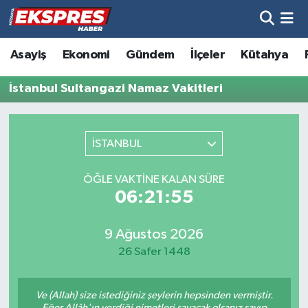
Altıntaş
Hava Durumu
Asayiş
Ekonomi
Gündem
İlçeler
Kütahya
Asayiş
Trafik Durumu
İstanbul Sultangazi Namaz Vakitleri
Aslanapa
Süper Lig Puan Durumu ve Fikstür
İSTANBUL
Biyografiler
Tüm Manşetler
ÖĞLE VAKTINE KALAN SÜRE
Bölge
Son Dakika Haberleri
06:21:55
Çavdarhisar
Haber Arşivi
9 Ağustos 2026
26 Safer 1448
Domaniç
Ve (Allah) size istediğiniz şeylerin hepsinden vermiştir.
Dumlupınar
Eğer Allâh'ın verdiği nimetleri sayacak olsanız sayıp