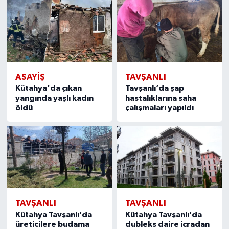
ASAYIŞ
TAVŞANLI
Kütahya'da çıkan
Tavşanlı’da şap
yangında yaşlı kadın
hastalıklarına saha
öldü
çalışmaları yapıldı
TAVŞANLI
TAVŞANLI
Kütahya Tavşanlı’da
Kütahya Tavşanlı’da
üreticilere budama
dubleks daire icradan