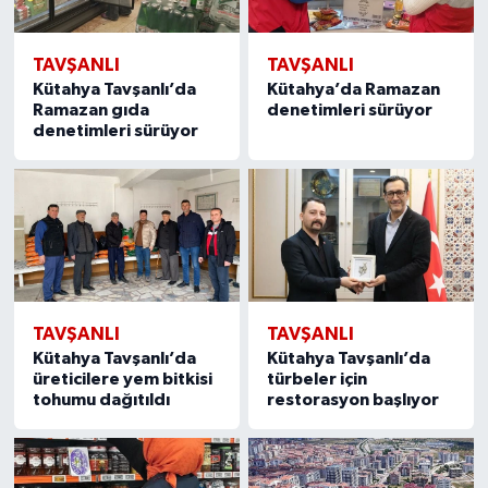
TAVŞANLI
TAVŞANLI
Kütahya Tavşanlı’da
Kütahya’da Ramazan
Ramazan gıda
denetimleri sürüyor
denetimleri sürüyor
TAVŞANLI
TAVŞANLI
Kütahya Tavşanlı’da
Kütahya Tavşanlı’da
üreticilere yem bitkisi
türbeler için
tohumu dağıtıldı
restorasyon başlıyor