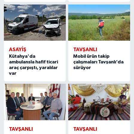
ASAYIŞ
TAVŞANLI
Kütahya'da
Mobil ürün takip
ambulansla hafif ticari
çalışmaları Tavşanlı’da
araç çarpıştı, yaralılar
sürüyor
var
TAVŞANLI
TAVŞANLI