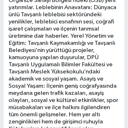
Organize Sanayi Bölgesi'ndeki (OSB) yeni
yatırımlar. Leblebinin Anavatanı: Dünyaca
İlçeler
ünlü Tavşanlı leblebisi sektöründeki
yenilikler, leblebici esnafının sesi, coğrafi
Köşe Yazıları
işaret çalışmaları ve ilçenin tarımsal
üretimine dair haberler. Yerel Yönetim ve
Eğitim: Tavşanlı Kaymakamlığı ve Tavşanlı
Kültür Sanat
Belediyesi'nin yürüttüğü projeler,
kamuoyuna yapılan duyurular, DPÜ
Kütahya
Tavşanlı Uygulamalı Bilimler Fakültesi ve
Tavşanlı Meslek Yüksekokulu'ndaki
Magazin
akademik ve sosyal yaşam. Asayiş ve
Sosyal Yaşam: İlçenin geniş coğrafyasında
Otomobil
meydana gelen trafik kazaları, asayiş
olayları, sosyal ve kültürel etkinlikler, spor
Pazarlar
müsabakaları ve ilçe halkını ilgilendiren
tüm önemli gelişmeler. Hem yer altı
Politika
zenginlikleri hem de girişimci ruhuyla