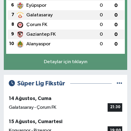
6
Eyüpspor
0
0
7
Galatasaray
0
0
8
Çorum FK
0
0
9
Gaziantep FK
0
0
10
Alanyaspor
0
0
Detaylar için tıklayın
Süper Lig Fikstür
14 Ağustos, Cuma
Galatasaray - Çorum FK
21:30
15 Ağustos, Cumartesi
Konyaspor - Rizespor
19:00