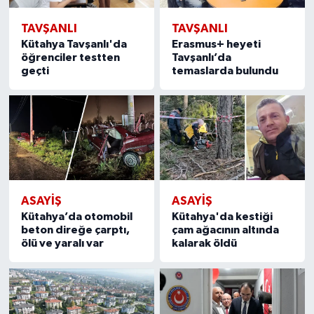
TAVŞANLI
TAVŞANLI
Kütahya Tavşanlı'da
Erasmus+ heyeti
öğrenciler testten
Tavşanlı’da
geçti
temaslarda bulundu
ASAYIŞ
ASAYIŞ
Kütahya’da otomobil
Kütahya'da kestiği
beton direğe çarptı,
çam ağacının altında
ölü ve yaralı var
kalarak öldü