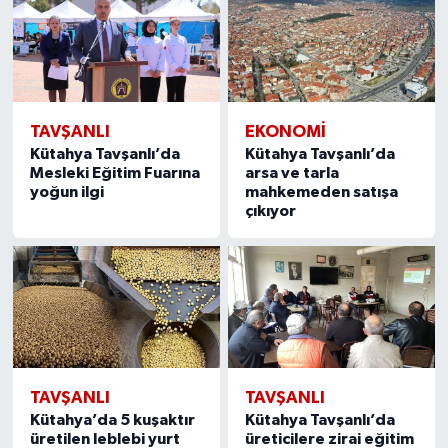
TAVŞANLI
EKONOMI
Kütahya Tavşanlı’da
Kütahya Tavşanlı’da
Mesleki Eğitim Fuarına
arsa ve tarla
yoğun ilgi
mahkemeden satışa
çıkıyor
TAVŞANLI
TAVŞANLI
Kütahya’da 5 kuşaktır
Kütahya Tavşanlı’da
üretilen leblebi yurt
üreticilere zirai eğitim