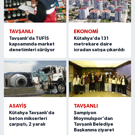
TAVŞANLI
EKONOMI
Tavşanlı’da TUFİS
Kütahya’da 131
kapsamında market
metrekare daire
denetimleri sürüyor
icradan satışa çıkarıldı
ASAYIŞ
TAVŞANLI
Kütahya Tavşanlı’da
Şampiyon
beton mikserleri
Moymulspor’dan
çarpıştı, 2 yaralı
Tavşanlı Belediye
Başkanına ziyaret