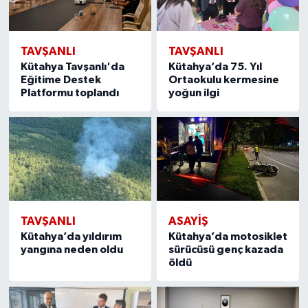
Türkiye
Video Galeri
TAVŞANLI
TAVŞANLI
Kütahya Tavşanlı'da
Kütahya’da 75. Yıl
Eğitime Destek
Ortaokulu kermesine
Yaşam
Platformu toplandı
yoğun ilgi
Yemek Tarifleri
TAVŞANLI
ASAYIŞ
Kütahya’da yıldırım
Kütahya’da motosiklet
yangına neden oldu
sürücüsü genç kazada
öldü