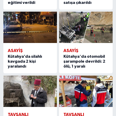
eğitimi verildi
satışa çıkarıldı
ASAYIŞ
ASAYIŞ
Kütahya’da silahlı
Kütahya'da otomobil
kavgada 2 kişi
şarampole devrildi: 2
yaralandı
ölü, 1 yaralı
TAVŞANLI
TAVŞANLI