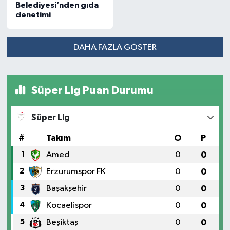
Belediyesi’nden gıda
denetimi
DAHA FAZLA GÖSTER
Süper Lig Puan Durumu
Süper Lig
#
Takım
O
P
1
Amed
0
0
2
Erzurumspor FK
0
0
3
Başakşehir
0
0
4
Kocaelispor
0
0
5
Beşiktaş
0
0