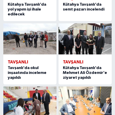
Kütahya Tavşanlı’da
Kütahya Tavşanlı’da
yol yapım işi ihale
semt pazarı incelendi
edilecek
TAVŞANLI
TAVŞANLI
Tavşanlı’da okul
Kütahya Tavşanlı’da
inşaatında inceleme
Mehmet Ali Özdemir’e
yapıldı
ziyaret yapıldı