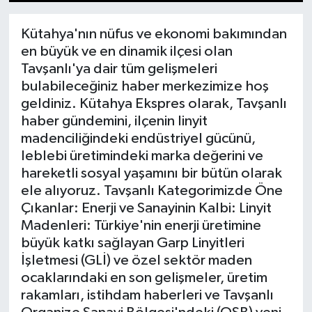
1
2
3
4
5
6
7
8
9
10
11
12
13
14
15
Dünya
Kütahya'nın nüfus ve ekonomi bakımından
en büyük ve en dinamik ilçesi olan
Eğitim
Tavşanlı'ya dair tüm gelişmeleri
bulabileceğiniz haber merkezimize hoş
Ekonomi
geldiniz. Kütahya Ekspres olarak, Tavşanlı
haber gündemini, ilçenin linyit
Emet
madenciliğindeki endüstriyel gücünü,
leblebi üretimindeki marka değerini ve
Foto Galeri
hareketli sosyal yaşamını bir bütün olarak
ele alıyoruz. Tavşanlı Kategorimizde Öne
Gediz
Çıkanlar: Enerji ve Sanayinin Kalbi: Linyit
Madenleri: Türkiye'nin enerji üretimine
Genel
büyük katkı sağlayan Garp Linyitleri
İşletmesi (GLİ) ve özel sektör maden
Gündem
ocaklarındaki en son gelişmeler, üretim
rakamları, istihdam haberleri ve Tavşanlı
Hisarcık