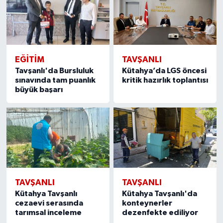
EĞITIM
TAVŞANLI
Tavşanlı'da Bursluluk
Kütahya’da LGS öncesi
sınavında tam puanlık
kritik hazırlık toplantısı
büyük başarı
TAVŞANLI
TAVŞANLI
Kütahya Tavşanlı
Kütahya Tavşanlı'da
cezaevi serasında
konteynerler
tarımsal inceleme
dezenfekte ediliyor