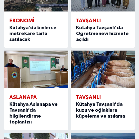
EKONOMI
TAVŞANLI
Kütahya’da binlerce
Kütahya Tavşanlı'da
metrekare tarla
Öğretmenevi hizmete
satılacak
açıldı
ASLANAPA
TAVŞANLI
Kütahya Aslanapa ve
Kütahya Tavşanlı’da
Tavşanlı’da
kuzu ve oğlaklara
bilgilendirme
küpeleme ve aşılama
toplantısı