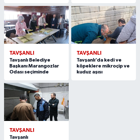
TAVŞANLI
TAVŞANLI
Tavşanlı Belediye
Tavşanlı’da kedi ve
Başkanı Marangozlar
köpeklere mikroçip ve
Odası seçiminde
kuduz aşısı
TAVŞANLI
Tavşanlı