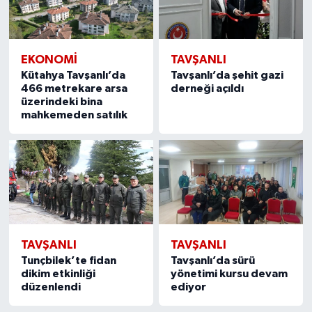
EKONOMI
TAVŞANLI
Kütahya Tavşanlı’da
Tavşanlı’da şehit gazi
466 metrekare arsa
derneği açıldı
üzerindeki bina
mahkemeden satılık
TAVŞANLI
TAVŞANLI
Tunçbilek’te fidan
Tavşanlı’da sürü
dikim etkinliği
yönetimi kursu devam
düzenlendi
ediyor