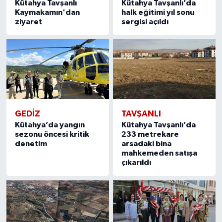
Kütahya Tavşanlı
Kütahya Tavşanlı’da
Kaymakamın'dan
halk eğitimi yıl sonu
ziyaret
sergisi açıldı
GEDIZ
TAVŞANLI
Kütahya’da yangın
Kütahya Tavşanlı’da
sezonu öncesi kritik
233 metrekare
denetim
arsadaki bina
mahkemeden satışa
çıkarıldı