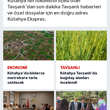
Kütahya'nın lokomotif ilçesi olan
Resmi İlan
Tavşanlı'dan son dakika Tavşanlı haberleri
ve özel dosyalar için en doğru adres
Rüya Tabirleri
Kütahya Ekspres.
Sağlık
Şaphane
Simav
Siyaset
EKONOMI
TAVŞANLI
Kütahya’da binlerce
Kütahya Tavşanlı’da
Spor
metrekare tarla
buğday alanları
satılacak
incelendi
Tavşanlı
Teknoloji