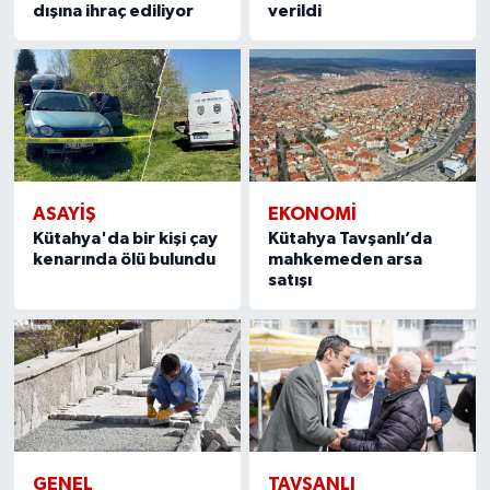
dışına ihraç ediliyor
verildi
ASAYIŞ
EKONOMI
Kütahya'da bir kişi çay
Kütahya Tavşanlı’da
kenarında ölü bulundu
mahkemeden arsa
satışı
GENEL
TAVŞANLI