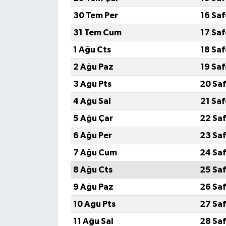
30 Tem Per
16 Sa
İlçeler
31 Tem Cum
17 Sa
Köşe Yazıları
1 Ağu Cts
18 Sa
2 Ağu Paz
19 Sa
Kültür Sanat
3 Ağu Pts
20 Saf
Kütahya
4 Ağu Sal
21 Sa
5 Ağu Çar
22 Saf
Magazin
6 Ağu Per
23 Saf
Otomobil
7 Ağu Cum
24 Saf
8 Ağu Cts
25 Saf
Pazarlar
9 Ağu Paz
26 Saf
Politika
10 Ağu Pts
27 Saf
11 Ağu Sal
28 Saf