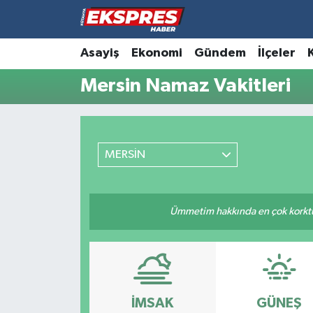
Altıntaş
Hava Durumu
Asayiş
Ekonomi
Gündem
İlçeler
Mersin Namaz Vakitleri
Asayiş
Trafik Durumu
Aslanapa
Süper Lig Puan Durumu ve Fikstür
MERSİN
Biyografiler
Tüm Manşetler
Bölge
Son Dakika Haberleri
Ümmetim hakkında en çok korktuğu
Çavdarhisar
Haber Arşivi
Domaniç
Dumlupınar
İMSAK
GÜNEŞ