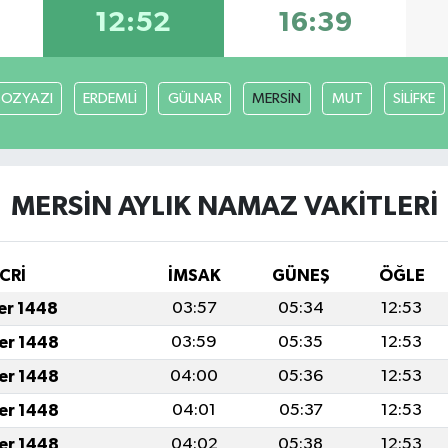
12:52
16:39
BOZYAZI
ERDEMLİ
GÜLNAR
MERSİN
MUT
SİLİFKE
MERSİN AYLIK NAMAZ VAKITLERI
CRİ
İMSAK
GÜNEŞ
ÖĞLE
fer 1448
03:57
05:34
12:53
fer 1448
03:59
05:35
12:53
fer 1448
04:00
05:36
12:53
fer 1448
04:01
05:37
12:53
fer 1448
04:02
05:38
12:53