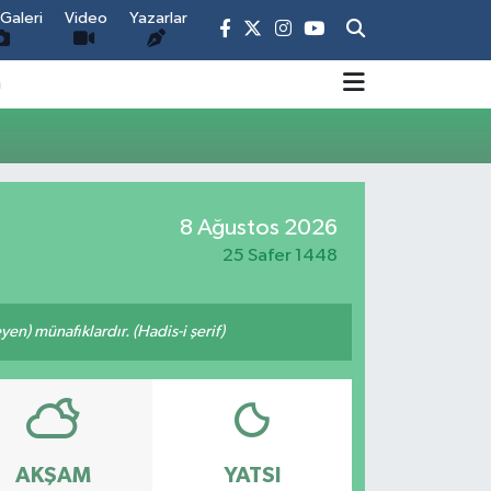
Galeri
Video
Yazarlar
m
8 Ağustos 2026
25 Safer 1448
n) münafıklardır. (Hadis-i şerif)
AKŞAM
YATSI