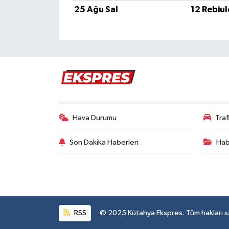
Türkiye
25 Ağu Sal
12 Rebiu
Video Galeri
Yaşam
Yemek Tarifleri
Hava Durumu
Tra
Son Dakika Haberleri
Hab
RSS
© 2025 Kütahya Ekspres. Tüm hakları sak