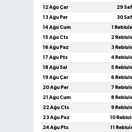
Resmi İlan
12 Ağu Çar
29 Saf
Rüya Tabirleri
13 Ağu Per
30 Saf
14 Ağu Cum
1 Rebiul
Sağlık
15 Ağu Cts
2 Rebiul
Şaphane
16 Ağu Paz
3 Rebiul
17 Ağu Pts
4 Rebiul
Simav
18 Ağu Sal
5 Rebiul
Siyaset
19 Ağu Çar
6 Rebiul
20 Ağu Per
7 Rebiul
Spor
21 Ağu Cum
8 Rebiul
Tavşanlı
22 Ağu Cts
9 Rebiul
23 Ağu Paz
10 Rebiu
Teknoloji
24 Ağu Pts
11 Rebiu