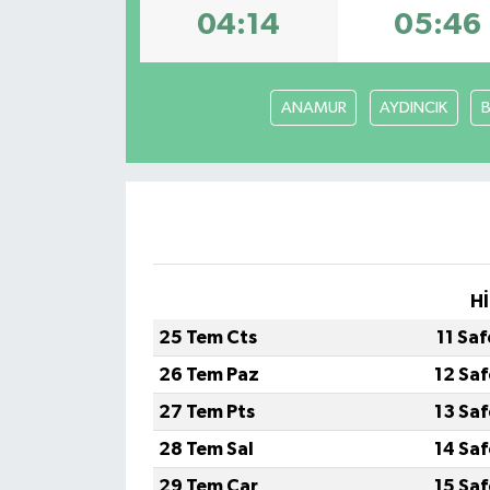
04:14
05:46
Dünya
Eğitim
ANAMUR
AYDINCIK
Ekonomi
Emet
Foto Galeri
Hİ
Gediz
25 Tem Cts
11 Sa
Genel
26 Tem Paz
12 Sa
27 Tem Pts
13 Sa
Gündem
28 Tem Sal
14 Sa
Hisarcık
29 Tem Çar
15 Sa