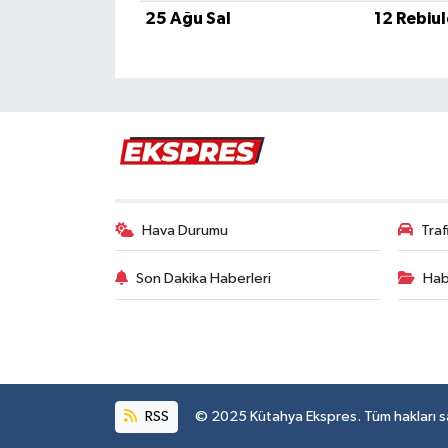
Türkiye
25 Ağu Sal
12 Rebiu
Video Galeri
Yaşam
Yemek Tarifleri
Hava Durumu
Tra
Son Dakika Haberleri
Hab
RSS
© 2025 Kütahya Ekspres. Tüm hakları sak