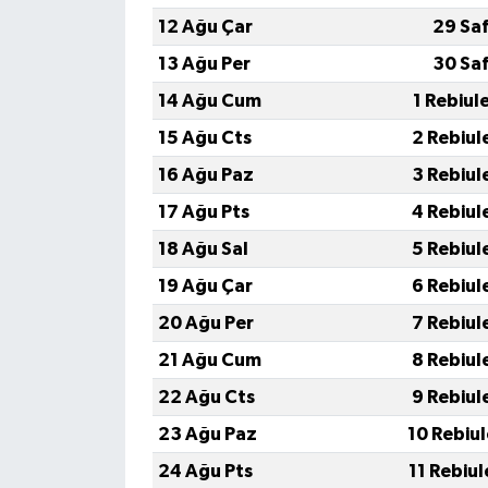
Resmi İlan
12 Ağu Çar
29 Sa
Rüya Tabirleri
13 Ağu Per
30 Sa
14 Ağu Cum
1 Rebiul
Sağlık
15 Ağu Cts
2 Rebiul
Şaphane
16 Ağu Paz
3 Rebiul
17 Ağu Pts
4 Rebiul
Simav
18 Ağu Sal
5 Rebiul
Siyaset
19 Ağu Çar
6 Rebiul
20 Ağu Per
7 Rebiul
Spor
21 Ağu Cum
8 Rebiul
Tavşanlı
22 Ağu Cts
9 Rebiul
23 Ağu Paz
10 Rebiu
Teknoloji
24 Ağu Pts
11 Rebiu