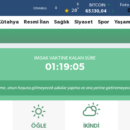
Foto 
BITCOIN
°
28
65.130,04
1.2
DOLAR
Kütahya
Resmi İlan
Sağlık
Siyaset
Spor
Yaşa
47,7106
0.17
EURO
55,1652
0.27
STERLİN
64,4046
0.35
GRAM ALTIN
İMSAK VAKTINE KALAN SÜRE
6648.99
2.59
01:19:05
BİST100
13.773
-19
e, onun hoşuna gitmeyecek şakalar yapma ve ona yerine getiremeyeceği
ÖĞLE
İKINDI