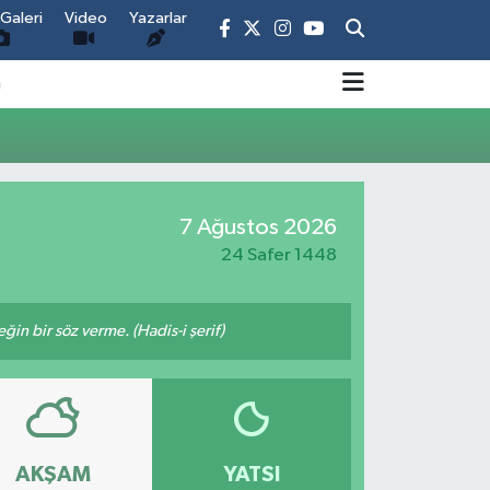
Galeri
Video
Yazarlar
m
7 Ağustos 2026
24 Safer 1448
n bir söz verme. (Hadis-i şerif)
AKŞAM
YATSI