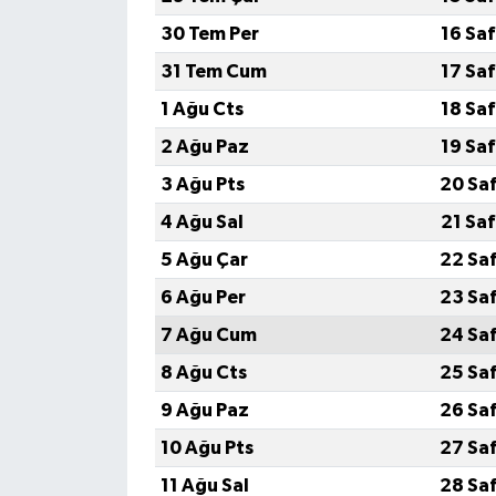
30 Tem Per
16 Sa
İlçeler
31 Tem Cum
17 Sa
Köşe Yazıları
1 Ağu Cts
18 Sa
2 Ağu Paz
19 Sa
Kültür Sanat
3 Ağu Pts
20 Sa
Kütahya
4 Ağu Sal
21 Sa
5 Ağu Çar
22 Sa
Magazin
6 Ağu Per
23 Sa
Otomobil
7 Ağu Cum
24 Sa
8 Ağu Cts
25 Sa
Pazarlar
9 Ağu Paz
26 Sa
Politika
10 Ağu Pts
27 Sa
11 Ağu Sal
28 Sa