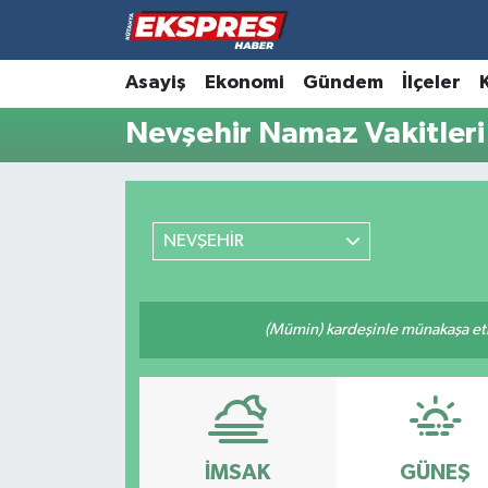
Altıntaş
Hava Durumu
Asayiş
Ekonomi
Gündem
İlçeler
Nevşehir Namaz Vakitleri
Asayiş
Trafik Durumu
Aslanapa
Süper Lig Puan Durumu ve Fikstür
NEVŞEHİR
Biyografiler
Tüm Manşetler
Bölge
Son Dakika Haberleri
(Mümin) kardeşinle münakaşa etm
Çavdarhisar
Haber Arşivi
Domaniç
Dumlupınar
İMSAK
GÜNEŞ