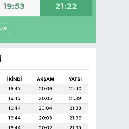
19:53
21:22
GÜP
I
İKINDI
AKŞAM
YATSI
16:45
20:06
21:40
16:45
20:05
21:39
16:44
20:04
21:38
16:44
20:03
21:36
16:44
20:02
21:35