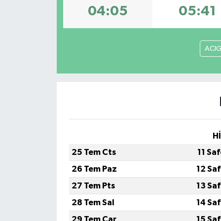
04:05
05:41
Dünya
Eğitim
ACI
Ekonomi
Emet
Foto Galeri
H
Gediz
25 Tem Cts
11 Sa
Genel
26 Tem Paz
12 Sa
27 Tem Pts
13 Sa
Gündem
28 Tem Sal
14 Sa
Hisarcık
29 Tem Çar
15 Sa