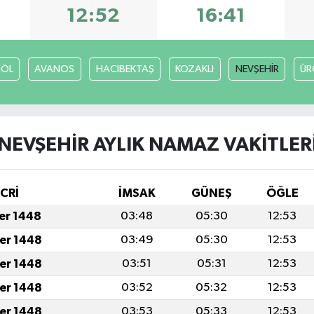
12:52
16:41
GÖL
AVANOS
HACIBEKTAŞ
KOZAKLI
NEVŞEHİR
ÜR
NEVŞEHİR AYLIK NAMAZ VAKITLER
İCRİ
İMSAK
GÜNEŞ
ÖĞLE
fer 1448
03:48
05:30
12:53
fer 1448
03:49
05:30
12:53
fer 1448
03:51
05:31
12:53
fer 1448
03:52
05:32
12:53
fer 1448
03:53
05:33
12:53