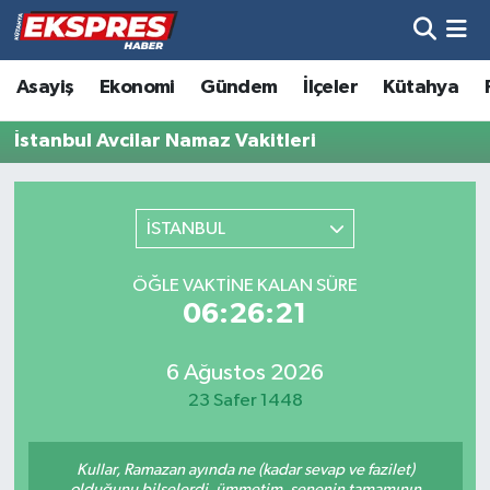
Altıntaş
Hava Durumu
Asayiş
Ekonomi
Gündem
İlçeler
Kütahya
Asayiş
Trafik Durumu
İstanbul Avcilar Namaz Vakitleri
Aslanapa
Süper Lig Puan Durumu ve Fikstür
İSTANBUL
Biyografiler
Tüm Manşetler
ÖĞLE VAKTINE KALAN SÜRE
Bölge
Son Dakika Haberleri
06:26:21
Çavdarhisar
Haber Arşivi
6 Ağustos 2026
23 Safer 1448
Domaniç
Kullar, Ramazan ayında ne (kadar sevap ve fazilet)
Dumlupınar
olduğunu bilselerdi, ümmetim, senenin tamamının