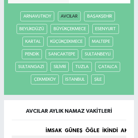
İlçeler
ARNAVUTKOY
AVCILAR
BAŞAKŞEHİR
BEYLİKDÜZÜ
BÜYÜKÇEKMECE
ESENYURT
Köşe Yazıları
KARTAL
KÜÇÜKÇEKMECE
MALTEPE
Kültür Sanat
PENDİK
SANCAKTEPE
SULTANBEYLİ
Kütahya
SULTANGAZİ
SİLİVRİ
TUZLA
ÇATALCA
Magazin
ÇEKMEKÖY
İSTANBUL
ŞİLE
Otomobil
Pazarlar
AVCILAR AYLIK NAMAZ VAKITLERI
Politika
İMSAK
GÜNEŞ
ÖĞLE
İKINDI
AKŞA