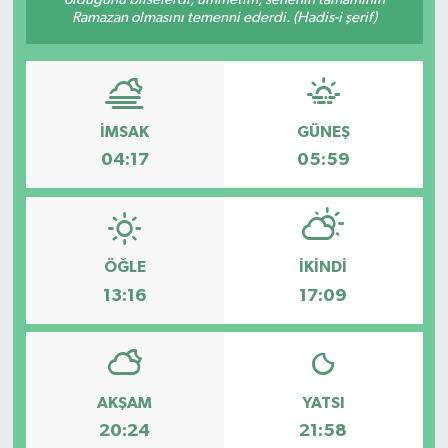
Ramazan olmasını temenni ederdi. (Hadis-i şerif)
Dünya
Eğitim
İMSAK
GÜNEŞ
Ekonomi
04:17
05:59
Emet
Foto Galeri
ÖĞLE
İKINDI
Gediz
13:16
17:09
Genel
Gündem
AKŞAM
YATSI
20:24
21:58
Hisarcık