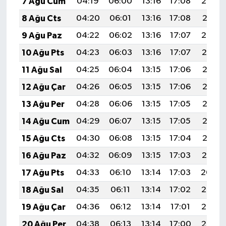
7 Ağu Cum
04:19
06:00
13:16
17:08
20:22
Türkiye
8 Ağu Cts
04:20
06:01
13:16
17:08
20:21
Video Galeri
9 Ağu Paz
04:22
06:02
13:16
17:07
20:20
10 Ağu Pts
04:23
06:03
13:16
17:07
20:19
Yaşam
11 Ağu Sal
04:25
06:04
13:15
17:06
20:17
Yemek Tarifleri
12 Ağu Çar
04:26
06:05
13:15
17:06
20:16
13 Ağu Per
04:28
06:06
13:15
17:05
20:15
14 Ağu Cum
04:29
06:07
13:15
17:05
20:13
15 Ağu Cts
04:30
06:08
13:15
17:04
20:12
16 Ağu Paz
04:32
06:09
13:15
17:03
20:10
17 Ağu Pts
04:33
06:10
13:14
17:03
20:09
18 Ağu Sal
04:35
06:11
13:14
17:02
20:08
19 Ağu Çar
04:36
06:12
13:14
17:01
20:06
20 Ağu Per
04:38
06:13
13:14
17:00
20:05