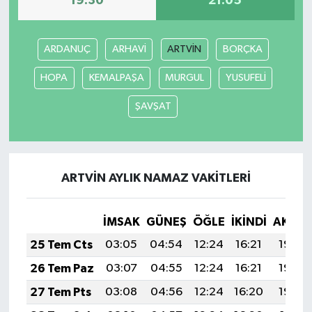
19:30
21:05
İlçeler
ARDANUÇ
ARHAVİ
ARTVİN
BORÇKA
Köşe Yazıları
HOPA
KEMALPAŞA
MURGUL
YUSUFELİ
Kültür Sanat
ŞAVŞAT
Kütahya
Magazin
ARTVİN AYLIK NAMAZ VAKITLERI
Otomobil
İMSAK
GÜNEŞ
ÖĞLE
İKINDI
AKŞA
25 Tem Cts
03:05
04:54
12:24
16:21
19:44
Pazarlar
26 Tem Paz
03:07
04:55
12:24
16:21
19:43
Politika
27 Tem Pts
03:08
04:56
12:24
16:20
19:42