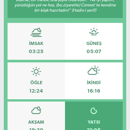
yürüdüğün yol ne hoş, (bu ziyaretle) Cennet'te kendine
Dünya
bir köşk hazırladın!" (Hadis-i şerif)
Eğitim
Ekonomi
İMSAK
GÜNEŞ
03:25
05:07
Emet
Foto Galeri
ÖĞLE
İKINDI
Gediz
12:24
16:16
Genel
Gündem
AKŞAM
YATSI
Hisarcık