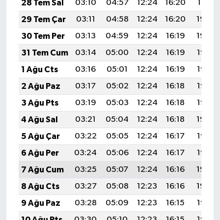
28 Tem Sal
03:10
04:57
12:24
16:20
19:41
Resmi İlan
29 Tem Çar
03:11
04:58
12:24
16:20
19:40
Rüya Tabirleri
30 Tem Per
03:13
04:59
12:24
16:19
19:39
31 Tem Cum
03:14
05:00
12:24
16:19
19:38
Sağlık
1 Ağu Cts
03:16
05:01
12:24
16:19
19:37
Şaphane
2 Ağu Paz
03:17
05:02
12:24
16:18
19:36
3 Ağu Pts
03:19
05:03
12:24
16:18
19:35
Simav
4 Ağu Sal
03:21
05:04
12:24
16:18
19:34
Siyaset
5 Ağu Çar
03:22
05:05
12:24
16:17
19:33
6 Ağu Per
03:24
05:06
12:24
16:17
19:32
Spor
7 Ağu Cum
03:25
05:07
12:24
16:16
19:30
Tavşanlı
8 Ağu Cts
03:27
05:08
12:23
16:16
19:29
9 Ağu Paz
03:28
05:09
12:23
16:15
19:28
Teknoloji
10 Ağu Pts
03:30
05:10
12:23
16:15
19:27