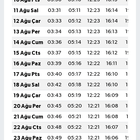
Türkiye
11 Ağu Sal
03:31
05:11
12:23
16:14
19:25
12 Ağu Çar
03:33
05:12
12:23
16:14
19:24
Video Galeri
13 Ağu Per
03:34
05:13
12:23
16:13
19:23
Yaşam
14 Ağu Cum
03:36
05:14
12:23
16:12
19:21
15 Ağu Cts
03:37
05:15
12:22
16:12
19:20
Yemek Tarifleri
16 Ağu Paz
03:39
05:16
12:22
16:11
19:18
17 Ağu Pts
03:40
05:17
12:22
16:10
19:17
18 Ağu Sal
03:42
05:18
12:22
16:10
19:16
19 Ağu Çar
03:43
05:19
12:22
16:09
19:14
20 Ağu Per
03:45
05:20
12:21
16:08
19:13
21 Ağu Cum
03:46
05:21
12:21
16:08
19:11
22 Ağu Cts
03:48
05:22
12:21
16:07
19:10
23 Ağu Paz
03:49
05:23
12:21
16:06
19:08