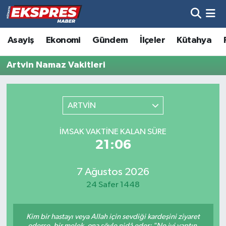
Altıntaş
Hava Durumu
Asayiş
Ekonomi
Gündem
İlçeler
Kütahya
Asayiş
Trafik Durumu
Artvin Namaz Vakitleri
Aslanapa
Süper Lig Puan Durumu ve Fikstür
ARTVİN
Biyografiler
Tüm Manşetler
İMSAK VAKTINE KALAN SÜRE
Bölge
Son Dakika Haberleri
21:06
Çavdarhisar
Haber Arşivi
7 Ağustos 2026
24 Safer 1448
Domaniç
Kim bir hastayı veya Allah için sevdiği kardeşini ziyaret
Dumlupınar
ederse, bir melek, ona şöyle nidâ eder: "Ne iyi yaptın,