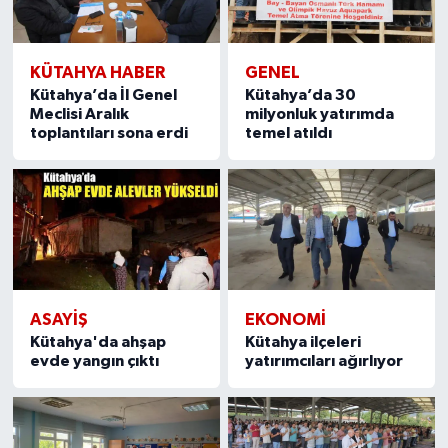
KÜTAHYA HABER
GENEL
Kütahya’da İl Genel
Kütahya’da 30
Meclisi Aralık
milyonluk yatırımda
toplantıları sona erdi
temel atıldı
ASAYIŞ
EKONOMI
Kütahya'da ahşap
Kütahya ilçeleri
evde yangın çıktı
yatırımcıları ağırlıyor