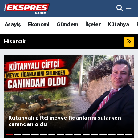
Altıntaş
Hava Durumu
Asayiş
Ekonomi
Gündem
İlçeler
Kütahya
Asayiş
Trafik Durumu
Hisarcık
Aslanapa
Süper Lig Puan Durumu ve Fikstür
Biyografiler
Tüm Manşetler
Bölge
Son Dakika Haberleri
Çavdarhisar
Haber Arşivi
Domaniç
Kütahyalı çiftçi meyve fidanlarını sularken
canından oldu
Dumlupınar