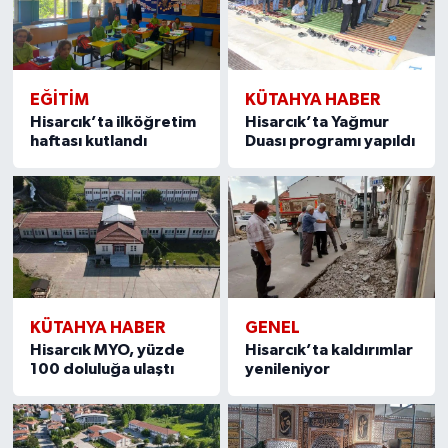
EĞITIM
KÜTAHYA HABER
Hisarcık’ta ilköğretim
Hisarcık’ta Yağmur
haftası kutlandı
Duası programı yapıldı
KÜTAHYA HABER
GENEL
Hisarcık MYO, yüzde
Hisarcık’ta kaldırımlar
100 doluluğa ulaştı
yenileniyor