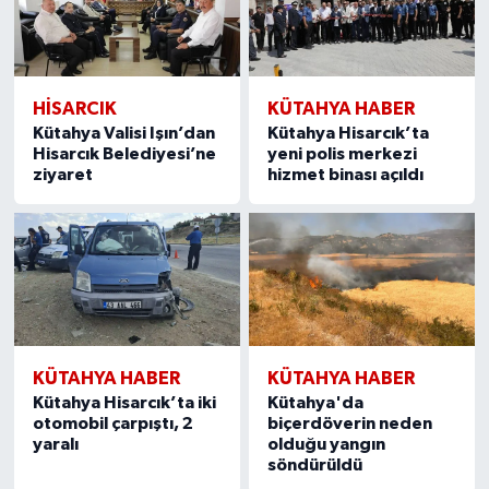
Türkiye
Video Galeri
HISARCIK
KÜTAHYA HABER
Yaşam
Kütahya Valisi Işın’dan
Kütahya Hisarcık’ta
Hisarcık Belediyesi’ne
yeni polis merkezi
ziyaret
hizmet binası açıldı
Yemek Tarifleri
KÜTAHYA HABER
KÜTAHYA HABER
Kütahya Hisarcık’ta iki
Kütahya'da
otomobil çarpıştı, 2
biçerdöverin neden
yaralı
olduğu yangın
söndürüldü