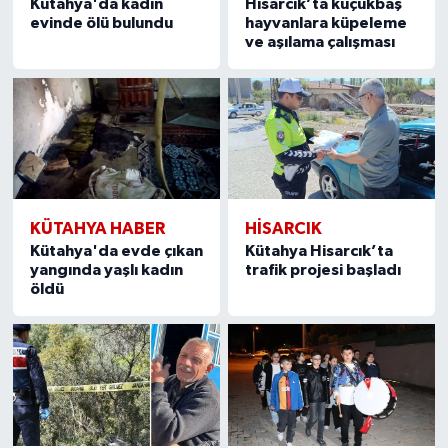
Kütahya'da kadın
Hisarcık’ta küçükbaş
evinde ölü bulundu
hayvanlara küpeleme
ve aşılama çalışması
KÜTAHYA HABER
HISARCIK
Kütahya'da evde çıkan
Kütahya Hisarcık’ta
yangında yaşlı kadın
trafik projesi başladı
öldü