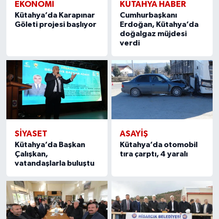
EKONOMI
KÜTAHYA HABER
Kütahya’da Karapınar
Cumhurbaşkanı
Göleti projesi başlıyor
Erdoğan, Kütahya’da
doğalgaz müjdesi
verdi
SIYASET
ASAYIŞ
Kütahya’da Başkan
Kütahya’da otomobil
Çalışkan,
tıra çarptı, 4 yaralı
vatandaşlarla buluştu