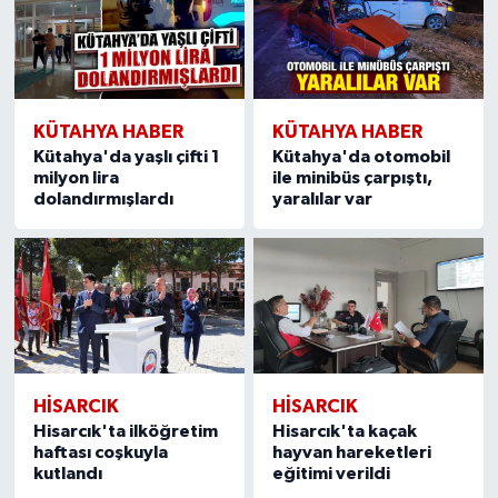
KÜTAHYA HABER
KÜTAHYA HABER
Kütahya'da yaşlı çifti 1
Kütahya'da otomobil
milyon lira
ile minibüs çarpıştı,
dolandırmışlardı
yaralılar var
HISARCIK
HISARCIK
Hisarcık'ta ilköğretim
Hisarcık'ta kaçak
haftası coşkuyla
hayvan hareketleri
kutlandı
eğitimi verildi