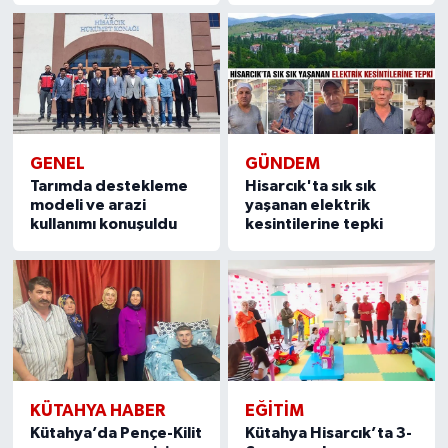
GENEL
GÜNDEM
Tarımda destekleme
Hisarcık'ta sık sık
modeli ve arazi
yaşanan elektrik
kullanımı konuşuldu
kesintilerine tepki
KÜTAHYA HABER
EĞITIM
Kütahya’da Pençe-Kilit
Kütahya Hisarcık’ta 3-