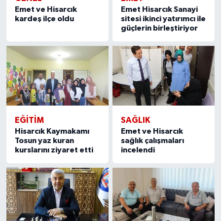
Emet ve Hisarcık
Emet Hisarcık Sanayi
kardeş ilçe oldu
sitesi ikinci yatırımcı ile
güçlerin birleştiriyor
EĞITIM
SAĞLIK
Hisarcık Kaymakamı
Emet ve Hisarcık
Tosun yaz kuran
sağlık çalışmaları
kurslarını ziyaret etti
incelendi