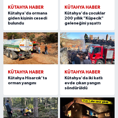
KÜTAHYA HABER
KÜTAHYA HABER
Kütahya'da ormana
Kütahya'da çocuklar
giden kişinin cesedi
200 yıllık "Küpecik"
bulundu
geleneğini yaşattı
KÜTAHYA HABER
KÜTAHYA HABER
Kütahya Hisarcık’ta
Kütahya'da iki katlı
orman yangını
evde çıkan yangın
söndürüldü