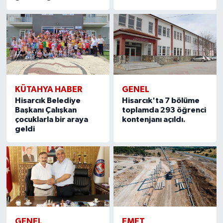
KÜTAHYA HABER
GENEL
Hisarcık Belediye
Hisarcık'ta 7 bölüme
Başkanı Çalışkan
toplamda 293 öğrenci
çocuklarla bir araya
kontenjanı açıldı.
geldi
GENEL
EMET