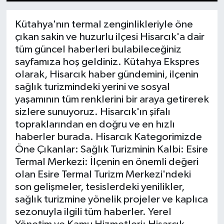
1
2
3
4
5
6
7
8
9
10
11
12
13
14
15
Dünya
Kütahya'nın termal zenginlikleriyle öne
çıkan sakin ve huzurlu ilçesi Hisarcık'a dair
Eğitim
tüm güncel haberleri bulabileceğiniz
sayfamıza hoş geldiniz. Kütahya Ekspres
Ekonomi
olarak, Hisarcık haber gündemini, ilçenin
sağlık turizmindeki yerini ve sosyal
Emet
yaşamının tüm renklerini bir araya getirerek
sizlere sunuyoruz. Hisarcık'ın şifalı
Foto Galeri
topraklarından en doğru ve en hızlı
haberler burada. Hisarcık Kategorimizde
Gediz
Öne Çıkanlar: Sağlık Turizminin Kalbi: Esire
Termal Merkezi: İlçenin en önemli değeri
Genel
olan Esire Termal Turizm Merkezi'ndeki
son gelişmeler, tesislerdeki yenilikler,
Gündem
sağlık turizmine yönelik projeler ve kaplıca
sezonuyla ilgili tüm haberler. Yerel
Hisarcık