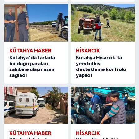
KÜTAHYA HABER
HISARCIK
Kütahya'da tarlada
Kütahya Hisarcık'ta
bulduğu paraları
yem bitkisi
sahibine ulaşmasını
destekleme kontrolü
sağladı
yapıldı
KÜTAHYA HABER
HISARCIK