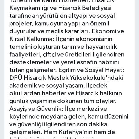
Yönetim ve Kamu Hizmetleri: Hisarcık
Kaymakamlığı ve Hisarcık Belediyesi
İlçeler
tarafından yürütülen altyapı ve sosyal
projeler, kamuoyuna yapılan önemli
Köşe Yazıları
duyurular ve meclis kararları. Ekonomi ve
Kırsal Kalkınma: İlçenin ekonomisinin
temelini oluşturan tarım ve hayvancılık
Kültür Sanat
faaliyetleri, çiftçi ve üreticileri ilgilendiren
desteklemeler ve yerel esnafın nabzını
Kütahya
tutan gelişmeler. Eğitim ve Sosyal Hayat:
DPÜ Hisarcık Meslek Yüksekokulu'ndaki
Magazin
akademik ve sosyal yaşam, ilçedeki
okullardan haberler ve Hisarcık halkının
Otomobil
günlük yaşamına dokunan tüm olaylar.
Asayiş ve Güvenlik: İlçe merkezi ve
Pazarlar
köylerinde meydana gelen, kamu düzenini
ve güvenliği ilgilendiren son dakika
Politika
gelişmeleri. Hem Kütahya'nın hem de