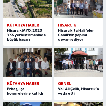
KÜTAHYA HABER
HISARCIK
Hisarcık MYO, 2023
Hisarcık’ta Halifeler
YKS yerleştirmesinde
Camii’nin yapımı
büyük başarı
devam ediyor
KÜTAHYA HABER
GENEL
Erbaş,ilçe
Vali Ali Çelik, Hisarcık’a
kongrelerine katıldı
veda etti