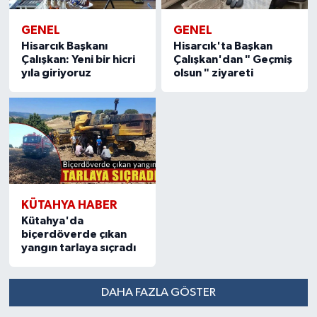
GENEL
GENEL
Hisarcık Başkanı
Hisarcık'ta Başkan
Çalışkan: Yeni bir hicri
Çalışkan'dan " Geçmiş
yıla giriyoruz
olsun " ziyareti
KÜTAHYA HABER
Kütahya'da
biçerdöverde çıkan
yangın tarlaya sıçradı
DAHA FAZLA GÖSTER