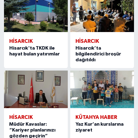
HISARCIK
HISARCIK
Hisarcık'ta TKDK ile
Hisarcık’ta
hayat bulan yatırımlar
bilgilendirici broşür
dağıtıldı
HISARCIK
KÜTAHYA HABER
Müdür Kavaslar:
Yaz Kur’an kurslarına
“Kariyer planlarınızı
ziyaret
gözden geçirin”