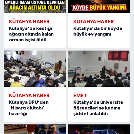
KÜTAHYA HABER
KÜTAHYA HABER
Kütahya'da kestiği
Kütahya'da bir köyde
ağacın altında kalan
büyük ev yangını
orman işçisi öldü
KÜTAHYA HABER
EMET
Kütahya DPÜ’den
Kütahya’da üniversite
‘Hisarcık kitabı’
öğrencilerine kadına
hazırlığı
şiddet anlatıldı