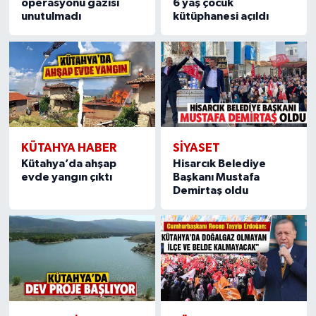
operasyonu gazisi
6 yaş çocuk
unutulmadı
kütüphanesi açıldı
KÜTAHYA HABER
SIYASET
Kütahya’da ahşap
Hisarcık Belediye
evde yangın çıktı
Başkanı Mustafa
Demirtaş oldu