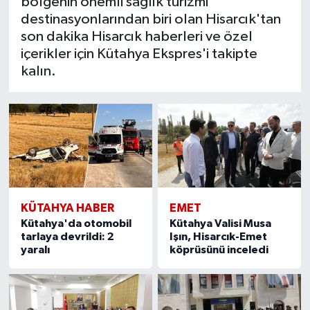
bölgenin önemli sağlık turizmi
Resmi İlan
destinasyonlarından biri olan Hisarcık'tan
son dakika Hisarcık haberleri ve özel
Rüya Tabirleri
içerikler için Kütahya Ekspres'i takipte
kalın.
Sağlık
Şaphane
Simav
Siyaset
KÜTAHYA HABER
EMET
Spor
Kütahya'da otomobil
Kütahya Valisi Musa
tarlaya devrildi: 2
Işın, Hisarcık-Emet
yaralı
köprüsünü inceledi
Tavşanlı
Teknoloji