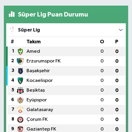
Süper Lig Puan Durumu
Süper Lig
#
Takım
O
P
1
Amed
0
0
2
Erzurumspor FK
0
0
3
Başakşehir
0
0
4
Kocaelispor
0
0
5
Beşiktaş
0
0
6
Eyüpspor
0
0
7
Galatasaray
0
0
8
Çorum FK
0
0
9
Gaziantep FK
0
0