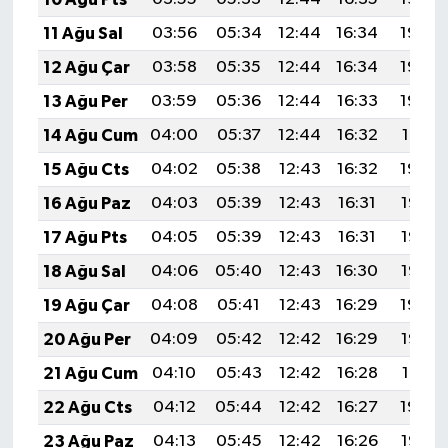
Türkiye
11 Ağu Sal
03:56
05:34
12:44
16:34
19:45
12 Ağu Çar
03:58
05:35
12:44
16:34
19:43
Video Galeri
13 Ağu Per
03:59
05:36
12:44
16:33
19:42
Yaşam
14 Ağu Cum
04:00
05:37
12:44
16:32
19:41
15 Ağu Cts
04:02
05:38
12:43
16:32
19:39
Yemek Tarifleri
16 Ağu Paz
04:03
05:39
12:43
16:31
19:38
17 Ağu Pts
04:05
05:39
12:43
16:31
19:37
18 Ağu Sal
04:06
05:40
12:43
16:30
19:35
19 Ağu Çar
04:08
05:41
12:43
16:29
19:34
20 Ağu Per
04:09
05:42
12:42
16:29
19:32
21 Ağu Cum
04:10
05:43
12:42
16:28
19:31
22 Ağu Cts
04:12
05:44
12:42
16:27
19:29
23 Ağu Paz
04:13
05:45
12:42
16:26
19:28