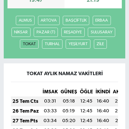
19:47
21:19
İlçeler
ALMUS
ARTOVA
BAŞÇİFTLİK
ERBAA
Köşe Yazıları
NİKSAR
PAZAR (T)
REŞADİYE
SULUSARAY
Kültür Sanat
TOKAT
TURHAL
YEŞİLYURT
ZİLE
Kütahya
Magazin
TOKAT AYLIK NAMAZ VAKITLERI
Otomobil
İMSAK
GÜNEŞ
ÖĞLE
İKINDI
AKŞA
25 Tem Cts
03:31
05:18
12:45
16:40
20:03
Pazarlar
26 Tem Paz
03:33
05:19
12:45
16:40
20:02
Politika
27 Tem Pts
03:34
05:20
12:45
16:40
20:01