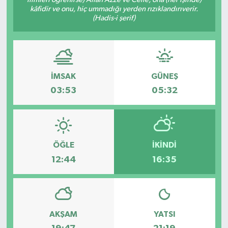
kâfidir ve onu, hiç ummadığı yerden rızıklandırıverir.
Dünya
(Hadis-i şerif)
Eğitim
Ekonomi
İMSAK
GÜNEŞ
03:53
05:32
Emet
Foto Galeri
ÖĞLE
İKINDI
Gediz
12:44
16:35
Genel
Gündem
AKŞAM
YATSI
Hisarcık