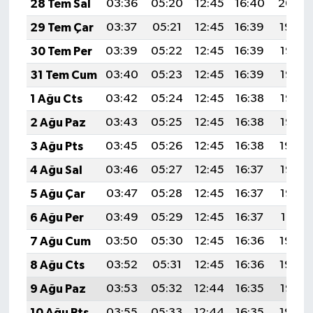
28 Tem Sal
03:36
05:20
12:45
16:40
20:00
Resmi İlan
29 Tem Çar
03:37
05:21
12:45
16:39
19:59
Rüya Tabirleri
30 Tem Per
03:39
05:22
12:45
16:39
19:58
31 Tem Cum
03:40
05:23
12:45
16:39
19:57
Sağlık
1 Ağu Cts
03:42
05:24
12:45
16:38
19:56
Şaphane
2 Ağu Paz
03:43
05:25
12:45
16:38
19:55
3 Ağu Pts
03:45
05:26
12:45
16:38
19:54
Simav
4 Ağu Sal
03:46
05:27
12:45
16:37
19:53
Siyaset
5 Ağu Çar
03:47
05:28
12:45
16:37
19:52
6 Ağu Per
03:49
05:29
12:45
16:37
19:51
Spor
7 Ağu Cum
03:50
05:30
12:45
16:36
19:49
Tavşanlı
8 Ağu Cts
03:52
05:31
12:45
16:36
19:48
9 Ağu Paz
03:53
05:32
12:44
16:35
19:47
Teknoloji
10 Ağu Pts
03:55
05:33
12:44
16:35
19:46