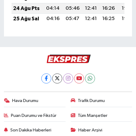
24 Ağu Pts
04:14
05:46
12:41
16:26
19:26
25 Ağu Sal
04:16
05:47
12:41
16:25
19:25
Hava Durumu
Trafik Durumu
Puan Durumu ve Fikstür
Tüm Manşetler
Son Dakika Haberleri
Haber Arşivi