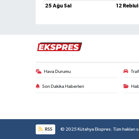
Türkiye
25 Ağu Sal
12 Rebiu
Video Galeri
Yaşam
Yemek Tarifleri
Hava Durumu
Tra
Son Dakika Haberleri
Hab
RSS
© 2025 Kütahya Ekspres. Tüm hakları sak