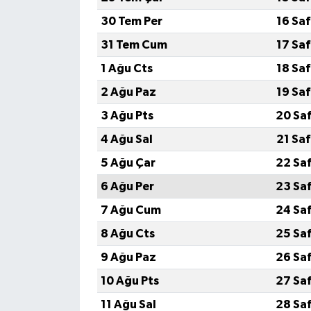
30 Tem Per
16 Sa
İlçeler
31 Tem Cum
17 Sa
Köşe Yazıları
1 Ağu Cts
18 Sa
2 Ağu Paz
19 Sa
Kültür Sanat
3 Ağu Pts
20 Sa
Kütahya
4 Ağu Sal
21 Sa
5 Ağu Çar
22 Sa
Magazin
6 Ağu Per
23 Sa
Otomobil
7 Ağu Cum
24 Sa
8 Ağu Cts
25 Sa
Pazarlar
9 Ağu Paz
26 Sa
Politika
10 Ağu Pts
27 Sa
11 Ağu Sal
28 Sa