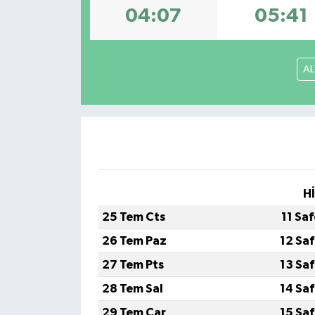
04:07
05:41
Dünya
Eğitim
AL
Ekonomi
Emet
Foto Galeri
H
Gediz
25 Tem Cts
11 Sa
Genel
26 Tem Paz
12 Sa
27 Tem Pts
13 Sa
Gündem
28 Tem Sal
14 Sa
Hisarcık
29 Tem Çar
15 Sa