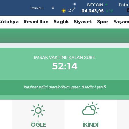
Foto 
BITCOIN
°
27
64.643,95
0.16
DOLAR
Kütahya
Resmi İlan
Sağlık
Siyaset
Spor
Yaşa
47,6006
0.06
EURO
55,0250
0.02
STERLİN
64,2398
0.2
GRAM ALTIN
İMSAK VAKTINE KALAN SÜRE
6500.87
0.12
52:14
BİST100
13.799
70
Nasihat edici olarak ölüm yeter. (Hadis-i şerif)
ÖĞLE
İKINDI