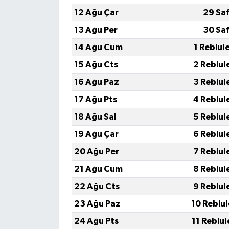
Resmi İlan
12 Ağu Çar
29 Sa
Rüya Tabirleri
13 Ağu Per
30 Sa
14 Ağu Cum
1 Rebiul
Sağlık
15 Ağu Cts
2 Rebiul
Şaphane
16 Ağu Paz
3 Rebiul
17 Ağu Pts
4 Rebiul
Simav
18 Ağu Sal
5 Rebiul
Siyaset
19 Ağu Çar
6 Rebiul
20 Ağu Per
7 Rebiul
Spor
21 Ağu Cum
8 Rebiul
Tavşanlı
22 Ağu Cts
9 Rebiul
23 Ağu Paz
10 Rebiu
Teknoloji
24 Ağu Pts
11 Rebiu