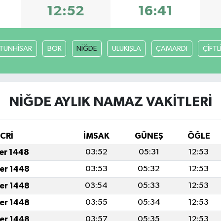
12:52
16:41
TUNHİSAR
BOR
NİĞDE
ULUKIŞLA
ÇAMARDI
ÇİFTL
NİĞDE AYLIK NAMAZ VAKITLERI
İCRİ
İMSAK
GÜNEŞ
ÖĞLE
fer 1448
03:52
05:31
12:53
fer 1448
03:53
05:32
12:53
fer 1448
03:54
05:33
12:53
fer 1448
03:55
05:34
12:53
fer 1448
03:57
05:35
12:53