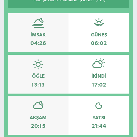
Dünya
Eğitim
İMSAK
GÜNEŞ
Ekonomi
04:26
06:02
Emet
Foto Galeri
ÖĞLE
İKINDI
13:13
17:02
Gediz
Genel
AKŞAM
YATSI
Gündem
20:15
21:44
Hisarcık