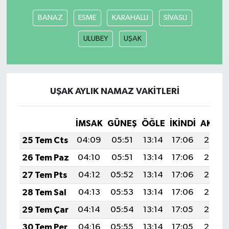
BANAZ
ESME
KARAHALLI
SİVASLI
İlçeler
ULUBEY
UŞAK
Köşe Yazıları
Kültür Sanat
UŞAK AYLIK NAMAZ VAKITLERI
Kütahya
İMSAK
GÜNEŞ
ÖĞLE
İKINDI
AKŞA
Magazin
25 Tem Cts
04:09
05:51
13:14
17:06
20:27
Otomobil
26 Tem Paz
04:10
05:51
13:14
17:06
20:26
27 Tem Pts
04:12
05:52
13:14
17:06
20:26
Pazarlar
28 Tem Sal
04:13
05:53
13:14
17:06
20:25
Politika
29 Tem Çar
04:14
05:54
13:14
17:05
20:24
30 Tem Per
04:16
05:55
13:14
17:05
20:23