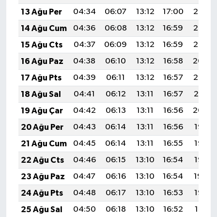
Türkiye
13 Ağu Per
04:34
06:07
13:12
17:00
20:07
14 Ağu Cum
04:36
06:08
13:12
16:59
20:06
Video Galeri
15 Ağu Cts
04:37
06:09
13:12
16:59
20:05
Yaşam
16 Ağu Paz
04:38
06:10
13:12
16:58
20:04
17 Ağu Pts
04:39
06:11
13:12
16:57
20:02
Yemek Tarifleri
18 Ağu Sal
04:41
06:12
13:11
16:57
20:01
19 Ağu Çar
04:42
06:13
13:11
16:56
20:00
20 Ağu Per
04:43
06:14
13:11
16:56
19:58
21 Ağu Cum
04:45
06:14
13:11
16:55
19:57
22 Ağu Cts
04:46
06:15
13:10
16:54
19:56
23 Ağu Paz
04:47
06:16
13:10
16:54
19:54
24 Ağu Pts
04:48
06:17
13:10
16:53
19:53
25 Ağu Sal
04:50
06:18
13:10
16:52
19:51