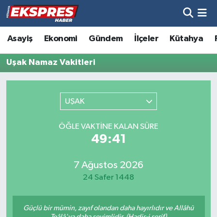
Altıntaş
Hava Durumu
Asayiş
Ekonomi
Gündem
İlçeler
Kütahya
Asayiş
Trafik Durumu
Uşak Namaz Vakitleri
Aslanapa
Süper Lig Puan Durumu ve Fikstür
UŞAK
Biyografiler
Tüm Manşetler
ÖĞLE VAKTINE KALAN SÜRE
Bölge
Son Dakika Haberleri
49:41
Çavdarhisar
Haber Arşivi
7 Ağustos 2026
24 Safer 1448
Domaniç
Güçlü bir mümin, zayıf olandan daha hayırlıdır ve Allâhü
Dumlupınar
Teâlâ'ya daha sevimlidir. (Hadis-i şerif)