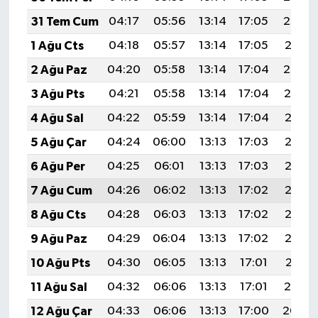
Resmi İlan
31 Tem Cum
04:17
05:56
13:14
17:05
20:22
Rüya Tabirleri
1 Ağu Cts
04:18
05:57
13:14
17:05
20:21
2 Ağu Paz
04:20
05:58
13:14
17:04
20:20
Sağlık
3 Ağu Pts
04:21
05:58
13:14
17:04
20:19
Şaphane
4 Ağu Sal
04:22
05:59
13:14
17:04
20:18
5 Ağu Çar
04:24
06:00
13:13
17:03
20:17
Simav
6 Ağu Per
04:25
06:01
13:13
17:03
20:16
Siyaset
7 Ağu Cum
04:26
06:02
13:13
17:02
20:15
8 Ağu Cts
04:28
06:03
13:13
17:02
20:13
Spor
9 Ağu Paz
04:29
06:04
13:13
17:02
20:12
Tavşanlı
10 Ağu Pts
04:30
06:05
13:13
17:01
20:11
11 Ağu Sal
04:32
06:06
13:13
17:01
20:10
Teknoloji
12 Ağu Çar
04:33
06:06
13:13
17:00
20:09