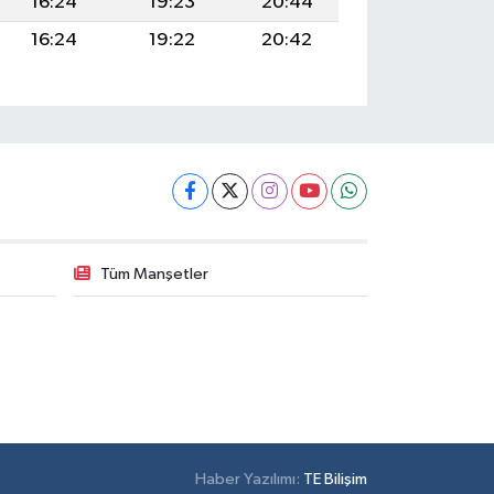
16:24
19:23
20:44
16:24
19:22
20:42
Tüm Manşetler
Haber Yazılımı:
TE Bilişim