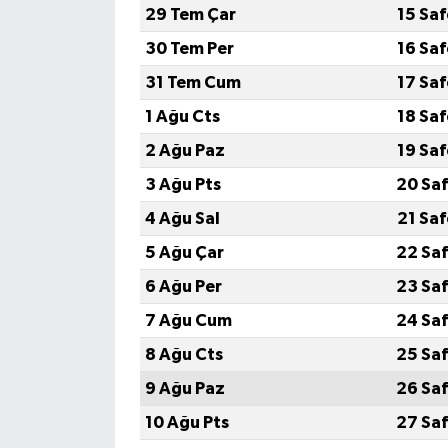
29 Tem Çar
15 Sa
İlçeler
30 Tem Per
16 Sa
31 Tem Cum
17 Sa
Köşe Yazıları
1 Ağu Cts
18 Sa
Kültür Sanat
2 Ağu Paz
19 Sa
3 Ağu Pts
20 Saf
Kütahya
4 Ağu Sal
21 Sa
Magazin
5 Ağu Çar
22 Saf
6 Ağu Per
23 Saf
Otomobil
7 Ağu Cum
24 Saf
Pazarlar
8 Ağu Cts
25 Saf
9 Ağu Paz
26 Saf
Politika
10 Ağu Pts
27 Saf