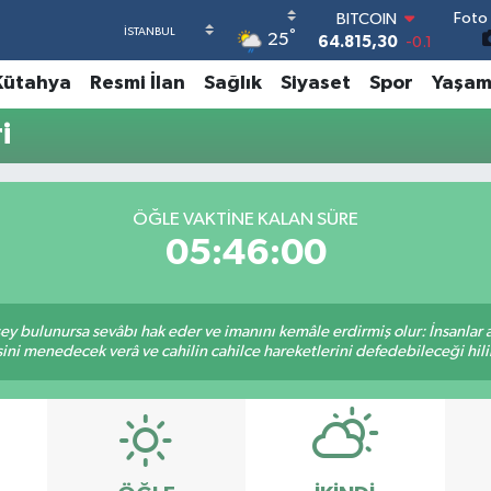
Foto 
BITCOIN
°
25
64.815,30
-0.1
DOLAR
Kütahya
Resmi İlan
Sağlık
Siyaset
Spor
Yaşa
47,7436
0.18
EURO
i
55,2510
0.32
STERLİN
64,4811
0.38
GRAM ALTIN
ÖĞLE VAKTINE KALAN SÜRE
6660.55
0
05:46:00
BİST100
13.779
-14
 şey bulunursa sevâbı hak eder ve imanını kemâle erdirmiş olur: İnsanlar 
ini menedecek verâ ve cahilin cahilce hareketlerini defedebileceği hili