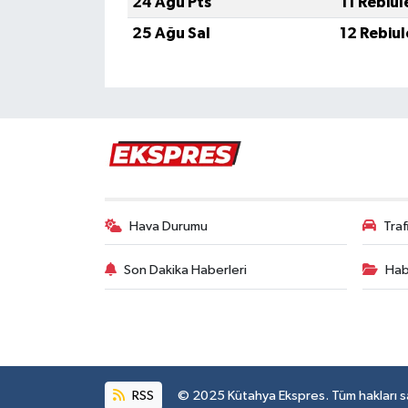
24 Ağu Pts
11 Rebiu
Türkiye
25 Ağu Sal
12 Rebiu
Video Galeri
Yaşam
Yemek Tarifleri
Hava Durumu
Tra
Son Dakika Haberleri
Hab
RSS
© 2025 Kütahya Ekspres. Tüm hakları sak