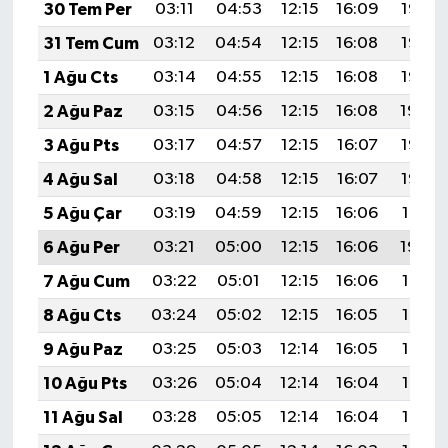
Resmi İlan
30 Tem Per
03:11
04:53
12:15
16:09
19:27
31 Tem Cum
03:12
04:54
12:15
16:08
19:26
Rüya Tabirleri
1 Ağu Cts
03:14
04:55
12:15
16:08
19:25
Sağlık
2 Ağu Paz
03:15
04:56
12:15
16:08
19:24
3 Ağu Pts
03:17
04:57
12:15
16:07
19:23
Şaphane
4 Ağu Sal
03:18
04:58
12:15
16:07
19:22
Simav
5 Ağu Çar
03:19
04:59
12:15
16:06
19:21
6 Ağu Per
03:21
05:00
12:15
16:06
19:20
Siyaset
7 Ağu Cum
03:22
05:01
12:15
16:06
19:19
Spor
8 Ağu Cts
03:24
05:02
12:15
16:05
19:17
9 Ağu Paz
03:25
05:03
12:14
16:05
19:16
Tavşanlı
10 Ağu Pts
03:26
05:04
12:14
16:04
19:15
Teknoloji
11 Ağu Sal
03:28
05:05
12:14
16:04
19:14