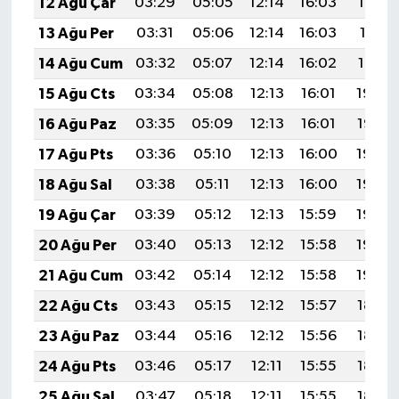
12 Ağu Çar
03:29
05:05
12:14
16:03
19:13
Türkiye
13 Ağu Per
03:31
05:06
12:14
16:03
19:11
Video Galeri
14 Ağu Cum
03:32
05:07
12:14
16:02
19:10
15 Ağu Cts
03:34
05:08
12:13
16:01
19:09
Yaşam
16 Ağu Paz
03:35
05:09
12:13
16:01
19:07
Yemek Tarifleri
17 Ağu Pts
03:36
05:10
12:13
16:00
19:06
18 Ağu Sal
03:38
05:11
12:13
16:00
19:05
19 Ağu Çar
03:39
05:12
12:13
15:59
19:03
20 Ağu Per
03:40
05:13
12:12
15:58
19:02
21 Ağu Cum
03:42
05:14
12:12
15:58
19:00
22 Ağu Cts
03:43
05:15
12:12
15:57
18:59
23 Ağu Paz
03:44
05:16
12:12
15:56
18:57
24 Ağu Pts
03:46
05:17
12:11
15:55
18:56
25 Ağu Sal
03:47
05:18
12:11
15:55
18:54