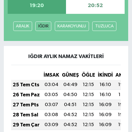
19:20
20:52
İlçeler
ARALIK
IĞDIR
KARAKOYUNLU
TUZLUCA
Köşe Yazıları
Kültür Sanat
IĞDIR AYLIK NAMAZ VAKITLERI
Kütahya
Magazin
İMSAK
GÜNEŞ
ÖĞLE
İKINDI
AKŞA
25 Tem Cts
03:04
04:49
12:15
16:10
19:32
Otomobil
26 Tem Paz
03:05
04:50
12:15
16:10
19:31
Pazarlar
27 Tem Pts
03:07
04:51
12:15
16:09
19:30
28 Tem Sal
03:08
04:52
12:15
16:09
19:29
Politika
29 Tem Çar
03:09
04:52
12:15
16:09
19:28