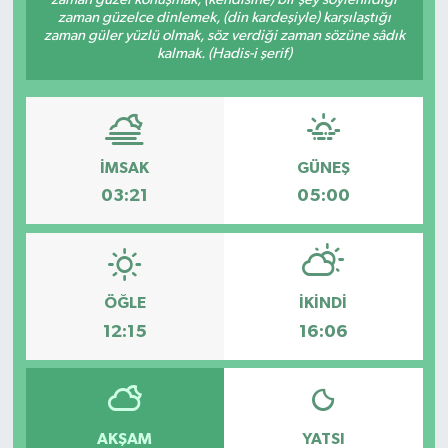
zaman güzelce dinlemek, (din kardeşiyle) karşılaştığı
Dünya
zaman güler yüzlü olmak, söz verdiği zaman sözüne sâdık
kalmak. (Hadis-i şerif)
Eğitim
Ekonomi
İMSAK
GÜNEŞ
Emet
03:21
05:00
Foto Galeri
Gediz
ÖĞLE
İKINDI
12:15
16:06
Genel
Gündem
AKŞAM
YATSI
Hisarcık