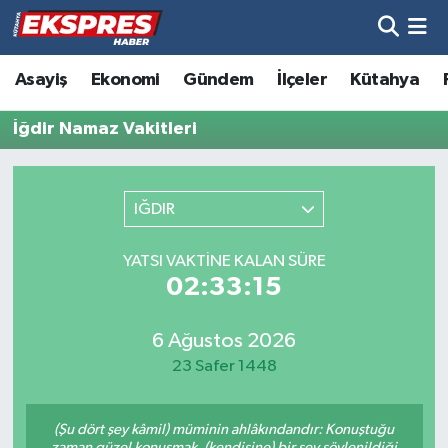
Altıntaş
Hava Durumu
Asayiş
Ekonomi
Gündem
İlçeler
Kütahya
Asayiş
Trafik Durumu
İğdir Namaz Vakitleri
Aslanapa
Süper Lig Puan Durumu ve Fikstür
IĞDIR
Biyografiler
Tüm Manşetler
YATSI VAKTINE KALAN SÜRE
Bölge
Son Dakika Haberleri
02:33:15
Çavdarhisar
Haber Arşivi
6 Ağustos 2026
23 Safer 1448
Domaniç
(Şu dört şey kâmil) müminin ahlâkındandır: Konuştuğu
Dumlupınar
zaman güzel konuşmak, (kendisine) bir şey söylenildiği