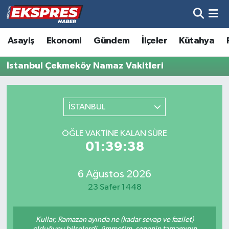
Altıntaş
Hava Durumu
Asayiş
Ekonomi
Gündem
İlçeler
Kütahya
Asayiş
Trafik Durumu
İstanbul Çekmeköy Namaz Vakitleri
Aslanapa
Süper Lig Puan Durumu ve Fikstür
İSTANBUL
Biyografiler
Tüm Manşetler
ÖĞLE VAKTINE KALAN SÜRE
Bölge
Son Dakika Haberleri
01:39:38
Çavdarhisar
Haber Arşivi
6 Ağustos 2026
23 Safer 1448
Domaniç
Kullar, Ramazan ayında ne (kadar sevap ve fazilet)
Dumlupınar
olduğunu bilselerdi, ümmetim, senenin tamamının