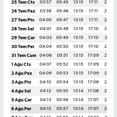
Resmi İlan
25 Tem Cts
03:57
05:45
13:15
17:11
20:34
26 Tem Paz
03:58
05:46
13:15
17:11
20:34
Rüya Tabirleri
27 Tem Pts
04:00
05:47
13:15
17:11
20:33
Sağlık
28 Tem Sal
04:01
05:48
13:15
17:10
20:32
29 Tem Çar
04:03
05:49
13:15
17:10
20:31
Şaphane
30 Tem Per
04:04
05:50
13:15
17:10
20:30
Simav
31 Tem Cum
04:06
05:51
13:15
17:09
20:29
1 Ağu Cts
04:07
05:52
13:15
17:09
20:28
Siyaset
2 Ağu Paz
04:09
05:53
13:15
17:09
20:26
Spor
3 Ağu Pts
04:10
05:54
13:15
17:08
20:25
4 Ağu Sal
04:12
05:55
13:14
17:08
20:24
Tavşanlı
5 Ağu Çar
04:13
05:56
13:14
17:07
20:23
Teknoloji
6 Ağu Per
04:15
05:57
13:14
17:07
20:22