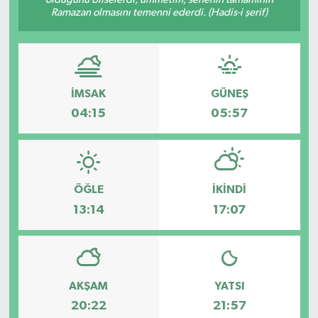
Ramazan olmasını temenni ederdi. (Hadis-i şerif)
Dünya
Eğitim
İMSAK
GÜNEŞ
Ekonomi
04:15
05:57
Emet
Foto Galeri
ÖĞLE
İKINDI
Gediz
13:14
17:07
Genel
Gündem
AKŞAM
YATSI
20:22
21:57
Hisarcık