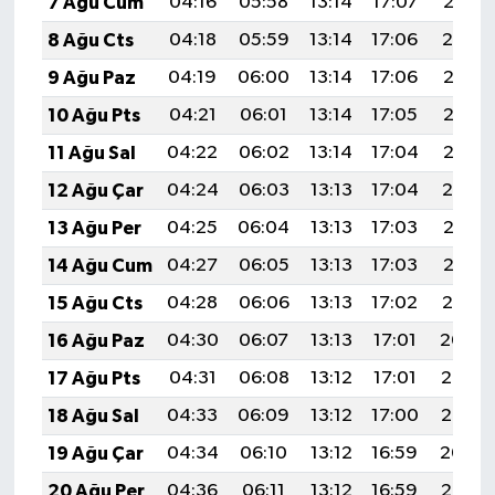
7 Ağu Cum
04:16
05:58
13:14
17:07
20:21
Türkiye
8 Ağu Cts
04:18
05:59
13:14
17:06
20:19
Video Galeri
9 Ağu Paz
04:19
06:00
13:14
17:06
20:18
10 Ağu Pts
04:21
06:01
13:14
17:05
20:17
Yaşam
11 Ağu Sal
04:22
06:02
13:14
17:04
20:16
Yemek Tarifleri
12 Ağu Çar
04:24
06:03
13:13
17:04
20:14
13 Ağu Per
04:25
06:04
13:13
17:03
20:13
14 Ağu Cum
04:27
06:05
13:13
17:03
20:12
15 Ağu Cts
04:28
06:06
13:13
17:02
20:10
16 Ağu Paz
04:30
06:07
13:13
17:01
20:09
17 Ağu Pts
04:31
06:08
13:12
17:01
20:07
18 Ağu Sal
04:33
06:09
13:12
17:00
20:06
19 Ağu Çar
04:34
06:10
13:12
16:59
20:04
20 Ağu Per
04:36
06:11
13:12
16:59
20:03