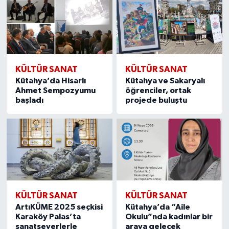
KÜLTÜR SANAT
KÜLTÜR SANAT
Kütahya’da Hisarlı
Kütahya ve Sakaryalı
Ahmet Sempozyumu
öğrenciler, ortak
başladı
projede buluştu
KÜLTÜR SANAT
KÜLTÜR SANAT
ArtıKÜME 2025 seçkisi
Kütahya’da “Aile
Karaköy Palas’ta
Okulu”nda kadınlar bir
sanatseverlerle
araya gelecek