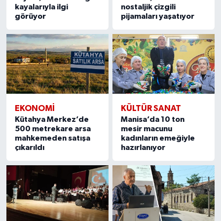
kayalarıyla ilgi
nostaljik çizgili
görüyor
pijamaları yaşatıyor
EKONOMI
KÜLTÜR SANAT
Kütahya Merkez’de
Manisa’da 10 ton
500 metrekare arsa
mesir macunu
mahkemeden satışa
kadınların emeğiyle
çıkarıldı
hazırlanıyor