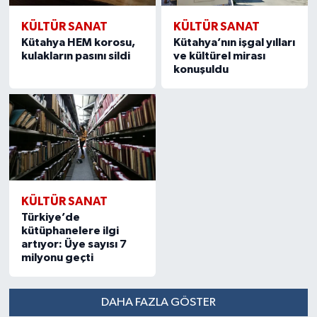
KÜLTÜR SANAT
KÜLTÜR SANAT
Kütahya HEM korosu,
Kütahya’nın işgal yılları
kulakların pasını sildi
ve kültürel mirası
konuşuldu
KÜLTÜR SANAT
Türkiye’de
kütüphanelere ilgi
artıyor: Üye sayısı 7
milyonu geçti
DAHA FAZLA GÖSTER