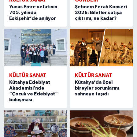
Yunus Emre vefatının
Şebnem Ferah Konseri
705. yılında
2026: Biletler satışa
Eskişehir’de anılıyor
çıktı mı, ne kadar?
KÜLTÜR SANAT
KÜLTÜR SANAT
Kütahya Edebiyat
Kütahya’da özel
Akademisi’nde
bireyler sorunlarını
“Çocuk ve Edebiyat”
sahneye taşıdı
buluşması