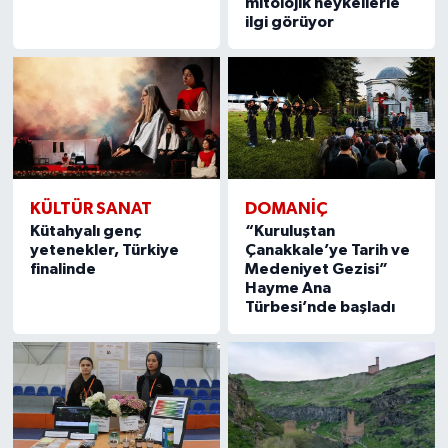
mitolojik heykellerle
ilgi görüyor
KÜLTÜR SANAT
DOMANIÇ
Kütahyalı genç
“Kuruluştan
yetenekler, Türkiye
Çanakkale’ye Tarih ve
finalinde
Medeniyet Gezisi”
Hayme Ana
Türbesi’nde başladı