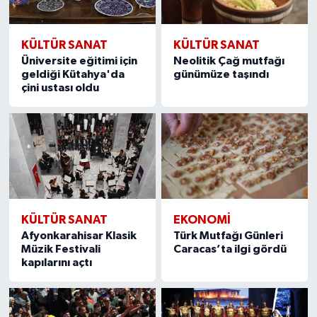
KÜLTÜR SANAT
KÜLTÜR SANAT
Üniversite eğitimi için
Neolitik Çağ mutfağı
geldiği Kütahya'da
günümüze taşındı
çini ustası oldu
KÜLTÜR SANAT
EKONOMI
Afyonkarahisar Klasik
Türk Mutfağı Günleri
Müzik Festivali
Caracas’ta ilgi gördü
kapılarını açtı