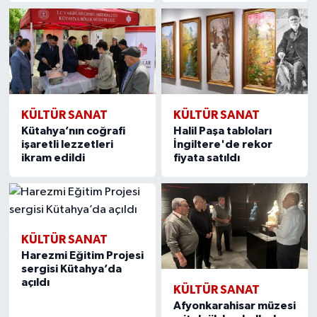
KÜLTÜR SANAT
KÜLTÜR SANAT
Kütahya’nın coğrafi
Halil Paşa tabloları
işaretli lezzetleri
İngiltere'de rekor
ikram edildi
fiyata satıldı
KÜLTÜR SANAT
Harezmi Eğitim Projesi
sergisi Kütahya’da
açıldı
KÜLTÜR SANAT
Afyonkarahisar müzesi