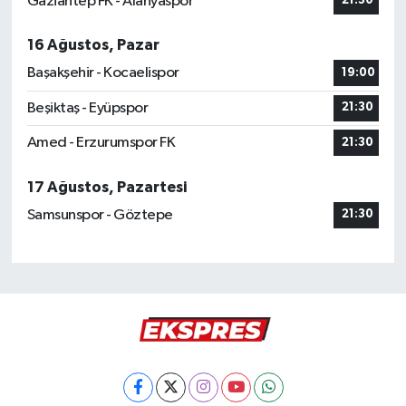
Gaziantep FK - Alanyaspor
21:30
16 Ağustos, Pazar
Başakşehir - Kocaelispor
19:00
Beşiktaş - Eyüpspor
21:30
Amed - Erzurumspor FK
21:30
17 Ağustos, Pazartesi
Samsunspor - Göztepe
21:30