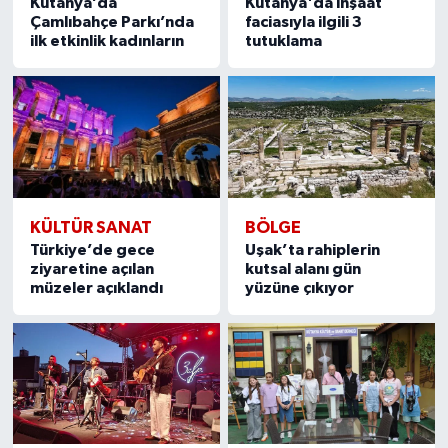
Kütahya’da
Kütahya'da inşaat
Türkiye
Çamlıbahçe Parkı’nda
faciasıyla ilgili 3
ilk etkinlik kadınların
tutuklama
Video Galeri
Yaşam
Yemek Tarifleri
KÜLTÜR SANAT
BÖLGE
Türkiye’de gece
Uşak’ta rahiplerin
ziyaretine açılan
kutsal alanı gün
müzeler açıklandı
yüzüne çıkıyor