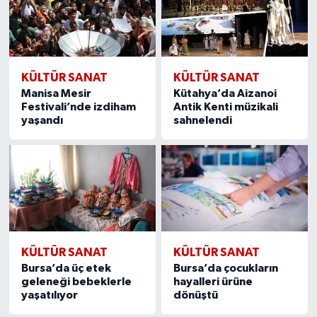
KÜLTÜR SANAT
KÜLTÜR SANAT
Manisa Mesir
Kütahya’da Aizanoi
Festivali’nde izdiham
Antik Kenti müzikali
yaşandı
sahnelendi
KÜLTÜR SANAT
KÜLTÜR SANAT
Bursa’da üç etek
Bursa’da çocukların
geleneği bebeklerle
hayalleri ürüne
yaşatılıyor
dönüştü