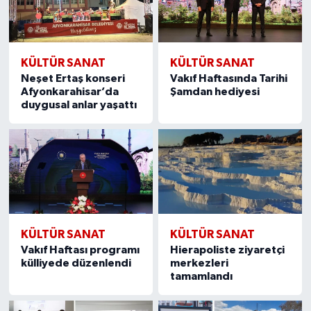
KÜLTÜR SANAT
KÜLTÜR SANAT
Neşet Ertaş konseri
Vakıf Haftasında Tarihi
Afyonkarahisar’da
Şamdan hediyesi
duygusal anlar yaşattı
KÜLTÜR SANAT
KÜLTÜR SANAT
Vakıf Haftası programı
Hierapoliste ziyaretçi
külliyede düzenlendi
merkezleri
tamamlandı