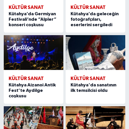
KÜLTÜR SANAT
KÜLTÜR SANAT
Kütahya’da Germiyan
Kütahya’da geleceğin
Festivali’nde “Alpler”
fotoğrafçıları,
konseri coşkusu
eserlerini sergiledi
KÜLTÜR SANAT
KÜLTÜR SANAT
Kütahya Aizanoi Antik
Kütahya'da sanatının
Fest’te Aydilge
ilk temsilcisi oldu
coşkusu