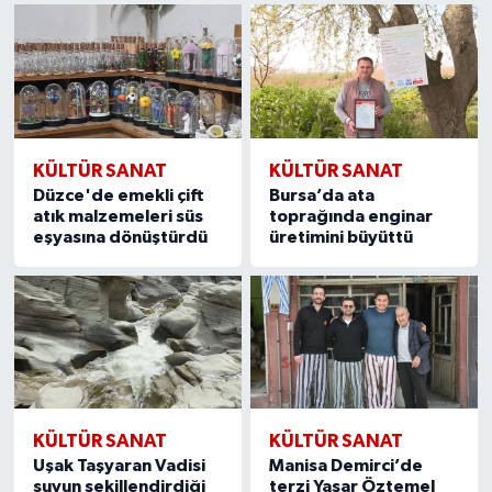
KÜLTÜR SANAT
KÜLTÜR SANAT
Düzce'de emekli çift
Bursa’da ata
atık malzemeleri süs
toprağında enginar
eşyasına dönüştürdü
üretimini büyüttü
KÜLTÜR SANAT
KÜLTÜR SANAT
Uşak Taşyaran Vadisi
Manisa Demirci’de
suyun şekillendirdiği
terzi Yaşar Öztemel