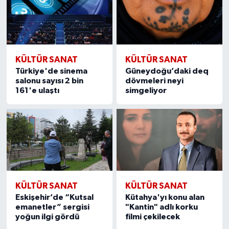
KÜLTÜR SANAT
KÜLTÜR SANAT
Türkiye'de sinema
Güneydoğu’daki deq
salonu sayısı 2 bin
dövmeleri neyi
161'e ulaştı
simgeliyor
KÜLTÜR SANAT
KÜLTÜR SANAT
Eskişehir’de “Kutsal
Kütahya'yı konu alan
emanetler” sergisi
"Kantin" adlı korku
yoğun ilgi gördü
filmi çekilecek