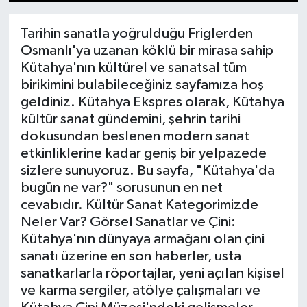
1
2
3
4
5
6
7
8
9
10
11
12
13
14
15
Dünya
Tarihin sanatla yoğrulduğu Friglerden
Osmanlı'ya uzanan köklü bir mirasa sahip
Eğitim
Kütahya'nın kültürel ve sanatsal tüm
birikimini bulabileceğiniz sayfamıza hoş
Ekonomi
geldiniz. Kütahya Ekspres olarak, Kütahya
kültür sanat gündemini, şehrin tarihi
Emet
dokusundan beslenen modern sanat
etkinliklerine kadar geniş bir yelpazede
Foto Galeri
sizlere sunuyoruz. Bu sayfa, "Kütahya'da
bugün ne var?" sorusunun en net
Gediz
cevabıdır. Kültür Sanat Kategorimizde
Neler Var? Görsel Sanatlar ve Çini:
Genel
Kütahya'nın dünyaya armağanı olan çini
sanatı üzerine en son haberler, usta
Gündem
sanatkarlarla röportajlar, yeni açılan kişisel
ve karma sergiler, atölye çalışmaları ve
Hisarcık