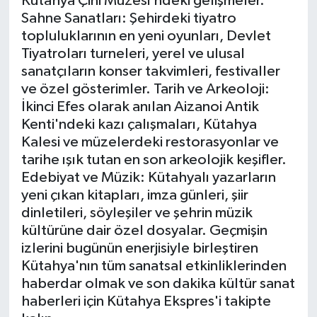
Kütahya Çini Müzesi'ndeki gelişmeler.
Sahne Sanatları: Şehirdeki tiyatro
İlçeler
topluluklarının en yeni oyunları, Devlet
Tiyatroları turneleri, yerel ve ulusal
Köşe Yazıları
sanatçıların konser takvimleri, festivaller
ve özel gösterimler. Tarih ve Arkeoloji:
İkinci Efes olarak anılan Aizanoi Antik
Kültür Sanat
Kenti'ndeki kazı çalışmaları, Kütahya
Kalesi ve müzelerdeki restorasyonlar ve
Kütahya
tarihe ışık tutan en son arkeolojik keşifler.
Edebiyat ve Müzik: Kütahyalı yazarların
Magazin
yeni çıkan kitapları, imza günleri, şiir
dinletileri, söyleşiler ve şehrin müzik
Otomobil
kültürüne dair özel dosyalar. Geçmişin
izlerini bugünün enerjisiyle birleştiren
Pazarlar
Kütahya'nın tüm sanatsal etkinliklerinden
haberdar olmak ve son dakika kültür sanat
Politika
haberleri için Kütahya Ekspres'i takipte