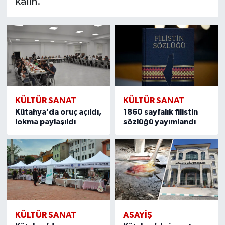
kalın.
Resmi İlan
Rüya Tabirleri
Sağlık
Şaphane
KÜLTÜR SANAT
KÜLTÜR SANAT
Simav
Kütahya’da oruç açıldı,
1860 sayfalık filistin
lokma paylaşıldı
sözlüğü yayımlandı
Siyaset
Spor
Tavşanlı
Teknoloji
KÜLTÜR SANAT
ASAYIŞ