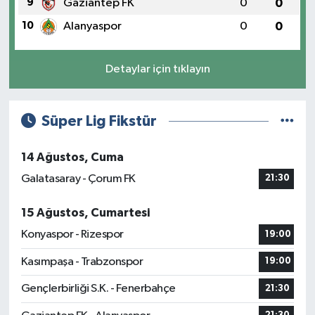
9
Gaziantep FK
0
0
10
Alanyaspor
0
0
Detaylar için tıklayın
Süper Lig Fikstür
14 Ağustos, Cuma
Galatasaray - Çorum FK
21:30
15 Ağustos, Cumartesi
Konyaspor - Rizespor
19:00
Kasımpaşa - Trabzonspor
19:00
Gençlerbirliği S.K. - Fenerbahçe
21:30