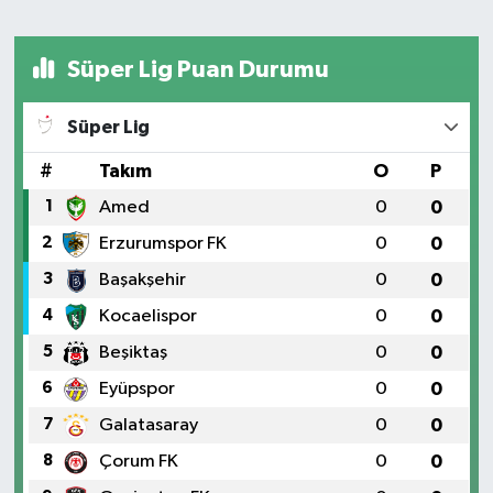
Süper Lig Puan Durumu
Süper Lig
#
Takım
O
P
1
Amed
0
0
2
Erzurumspor FK
0
0
3
Başakşehir
0
0
4
Kocaelispor
0
0
5
Beşiktaş
0
0
6
Eyüpspor
0
0
7
Galatasaray
0
0
8
Çorum FK
0
0