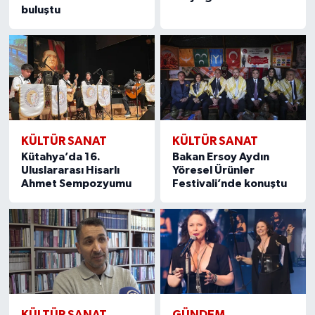
buluştu
KÜLTÜR SANAT
KÜLTÜR SANAT
Kütahya’da 16.
Bakan Ersoy Aydın
Uluslararası Hisarlı
Yöresel Ürünler
Ahmet Sempozyumu
Festivali’nde konuştu
KÜLTÜR SANAT
GÜNDEM