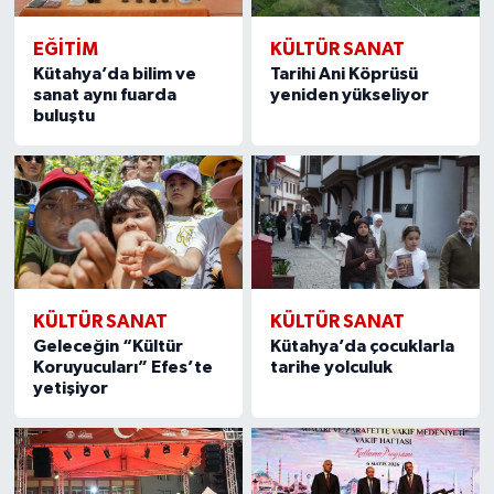
EĞITIM
KÜLTÜR SANAT
Kütahya’da bilim ve
Tarihi Ani Köprüsü
sanat aynı fuarda
yeniden yükseliyor
buluştu
KÜLTÜR SANAT
KÜLTÜR SANAT
Geleceğin “Kültür
Kütahya’da çocuklarla
Koruyucuları” Efes’te
tarihe yolculuk
yetişiyor