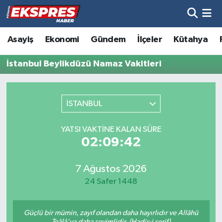
Altıntaş
Hava Durumu
Asayiş
Ekonomi
Gündem
İlçeler
Kütahya
Asayiş
Trafik Durumu
İstanbul Beylikdüzü Namaz Vakitleri
Aslanapa
Süper Lig Puan Durumu ve Fikstür
İSTANBUL
Biyografiler
Tüm Manşetler
YATSI VAKTINE KALAN SÜRE
Bölge
Son Dakika Haberleri
02:09:42
Çavdarhisar
Haber Arşivi
7 Ağustos 2026
24 Safer 1448
Domaniç
Güçlü bir mümin, zayıf olandan daha hayırlıdır ve Allâhü
Dumlupınar
Teâlâ'ya daha sevimlidir. (Hadis-i şerif)