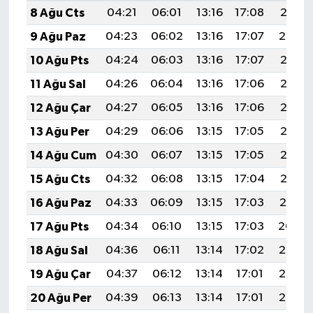
Türkiye
8 Ağu Cts
04:21
06:01
13:16
17:08
20:21
9 Ağu Paz
04:23
06:02
13:16
17:07
20:20
Video Galeri
10 Ağu Pts
04:24
06:03
13:16
17:07
20:18
Yaşam
11 Ağu Sal
04:26
06:04
13:16
17:06
20:17
12 Ağu Çar
04:27
06:05
13:16
17:06
20:16
Yemek Tarifleri
13 Ağu Per
04:29
06:06
13:15
17:05
20:15
14 Ağu Cum
04:30
06:07
13:15
17:05
20:13
15 Ağu Cts
04:32
06:08
13:15
17:04
20:12
16 Ağu Paz
04:33
06:09
13:15
17:03
20:10
17 Ağu Pts
04:34
06:10
13:15
17:03
20:09
18 Ağu Sal
04:36
06:11
13:14
17:02
20:08
19 Ağu Çar
04:37
06:12
13:14
17:01
20:06
20 Ağu Per
04:39
06:13
13:14
17:01
20:05