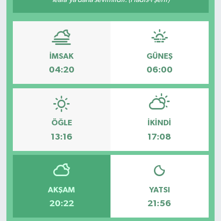
Dünya
Eğitim
İMSAK
GÜNEŞ
Ekonomi
04:20
06:00
Emet
Foto Galeri
ÖĞLE
İKINDI
13:16
17:08
Gediz
Genel
AKŞAM
YATSI
Gündem
20:22
21:56
Hisarcık