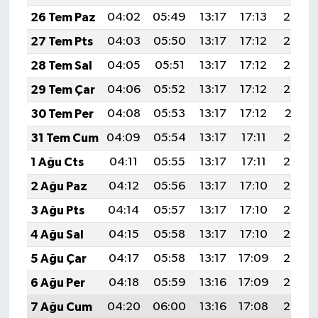
Resmi İlan
26 Tem Paz
04:02
05:49
13:17
17:13
20:35
Rüya Tabirleri
27 Tem Pts
04:03
05:50
13:17
17:12
20:34
28 Tem Sal
04:05
05:51
13:17
17:12
20:33
Sağlık
29 Tem Çar
04:06
05:52
13:17
17:12
20:32
Şaphane
30 Tem Per
04:08
05:53
13:17
17:12
20:31
31 Tem Cum
04:09
05:54
13:17
17:11
20:30
Simav
1 Ağu Cts
04:11
05:55
13:17
17:11
20:29
Siyaset
2 Ağu Paz
04:12
05:56
13:17
17:10
20:28
3 Ağu Pts
04:14
05:57
13:17
17:10
20:27
Spor
4 Ağu Sal
04:15
05:58
13:17
17:10
20:26
Tavşanlı
5 Ağu Çar
04:17
05:58
13:17
17:09
20:25
6 Ağu Per
04:18
05:59
13:16
17:09
20:23
Teknoloji
7 Ağu Cum
04:20
06:00
13:16
17:08
20:22