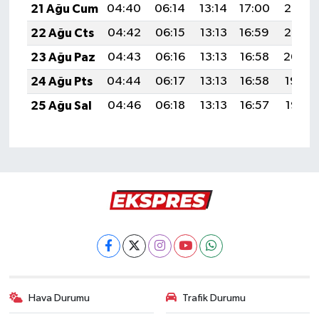
21 Ağu Cum
04:40
06:14
13:14
17:00
20:03
22 Ağu Cts
04:42
06:15
13:13
16:59
20:02
23 Ağu Paz
04:43
06:16
13:13
16:58
20:00
24 Ağu Pts
04:44
06:17
13:13
16:58
19:59
25 Ağu Sal
04:46
06:18
13:13
16:57
19:57
Hava Durumu
Trafik Durumu