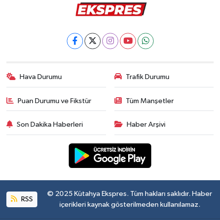
Dünya
Eğitim
Ekonomi
Hava Durumu
Trafik Durumu
Emet
Puan Durumu ve Fikstür
Tüm Manşetler
Foto Galeri
Son Dakika Haberleri
Haber Arşivi
Gediz
Genel
Gündem
© 2025 Kütahya Ekspres. Tüm hakları saklıdır. Haber
RSS
içerikleri kaynak gösterilmeden kullanılamaz.
Hisarcık