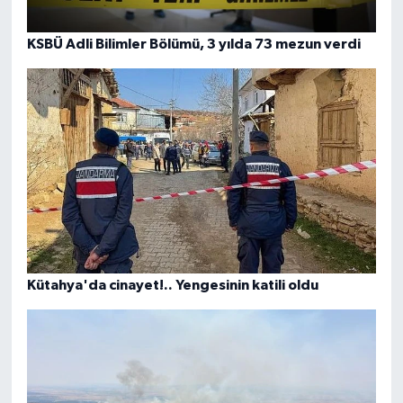
KSBÜ Adli Bilimler Bölümü, 3 yılda 73 mezun verdi
Kütahya'da cinayet!.. Yengesinin katili oldu