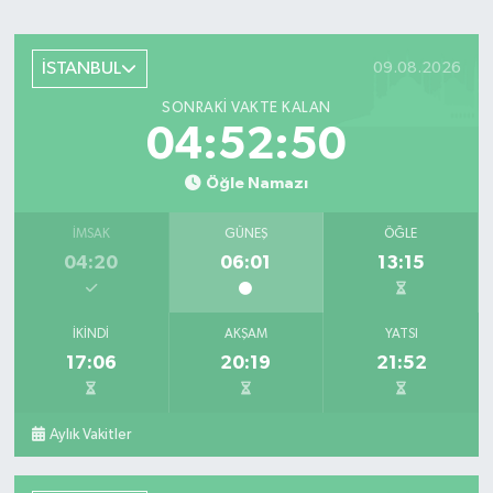
İSTANBUL
09.08.2026
SONRAKI VAKTE KALAN
04:52:48
Öğle Namazı
İMSAK
GÜNEŞ
ÖĞLE
04:20
06:01
13:15
İKINDI
AKŞAM
YATSI
17:06
20:19
21:52
Aylık Vakitler