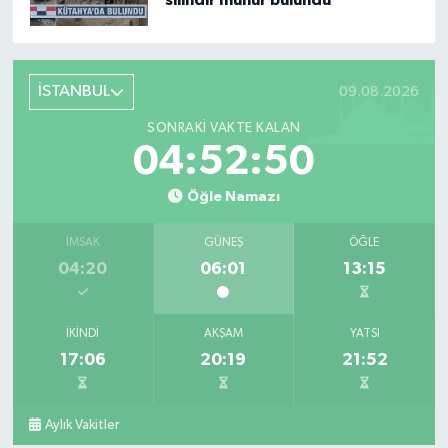
silindir mühür bulundu
İSTANBUL
09.08.2026
SONRAKI VAKTE KALAN
04:52:48
Öğle Namazı
İMSAK
GÜNEŞ
ÖĞLE
04:20
06:01
13:15
İKINDI
AKŞAM
YATSI
17:06
20:19
21:52
Aylık Vakitler