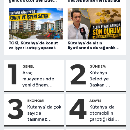
genç doktor denizde
destek konserleri başladı
Türkiye
boğuldu
Video Galeri
Yaşam
TOKİ, Kütahya’da konut
Kütahya’da altın
ve işyeri satışı yapacak
fiyatlarında durağanlık
Yemek Tarifleri
sona mı erdi?
1
2
GENEL
GÜNDEM
Araç
Kütahya
muayenesinde
Belediye
yeni dönem
Başkanı
başlıyor
Kahveci'den
fuar açıklaması
3
4
EKONOMI
ASAYIŞ
Kütahya'da çok
Kütahya'da
sayıda
otomobilin
taşınmaz
çarptığı kişi
icradan satışa
ağır yaralandı