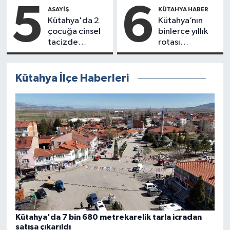
çıkıyor
5
6
ASAYIŞ
KÜTAHYA HABER
Kütahya'da 2
Kütahya’nın
çocuğa cinsel
binlerce yıllık
tacizde
rotası
bulunan enişte
Cumhuriyet
tutuklandı
Caddesi
Kütahya İlçe Haberleri
Kütahya'da 7 bin 680 metrekarelik tarla icradan
satışa çıkarıldı