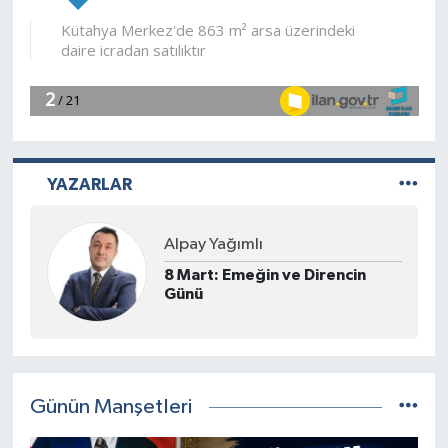
İlçeler
Köşe Yazıları
Kültür Sanat
YAZARLAR
Kütahya
Prof. Dr. Süleyman Kızıltoprak
Magazin
Bir Ustanın Ardından: Ateşin,
Toprağın ve Rengin Şehri:
Otomobil
Kütahya ve Hamza Üstünkaya
Pazarlar
Politika
Günün Manşetleri