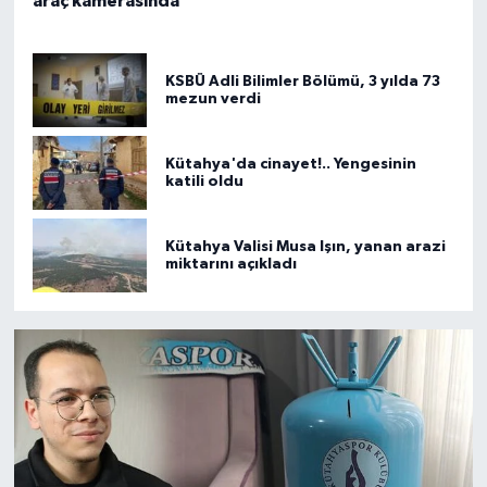
araç kamerasında
KSBÜ Adli Bilimler Bölümü, 3 yılda 73
mezun verdi
Kütahya'da cinayet!.. Yengesinin
katili oldu
Kütahya Valisi Musa Işın, yanan arazi
miktarını açıkladı