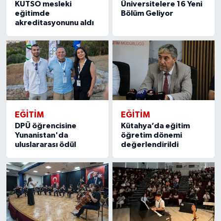
KUTSO mesleki
Üniversitelere 16 Yeni
eğitimde
Bölüm Geliyor
akreditasyonunu aldı
EĞITIM
EĞITIM
DPÜ öğrencisine
Kütahya’da eğitim
Yunanistan'da
öğretim dönemi
uluslararası ödül
değerlendirildi