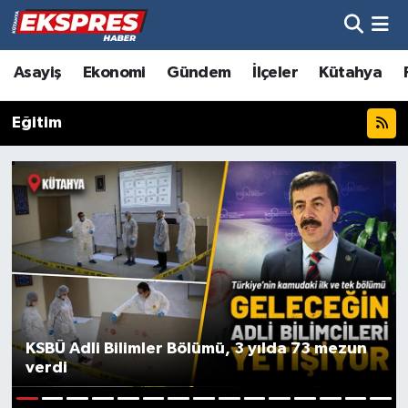
Altıntaş
Hava Durumu
Asayiş
Ekonomi
Gündem
İlçeler
Kütahya
Asayiş
Trafik Durumu
Eğitim
Aslanapa
Süper Lig Puan Durumu ve Fikstür
Biyografiler
Tüm Manşetler
Bölge
Son Dakika Haberleri
Çavdarhisar
Haber Arşivi
Domaniç
KSBÜ Adli Bilimler Bölümü, 3 yılda 73 mezun
verdi
Dumlupınar