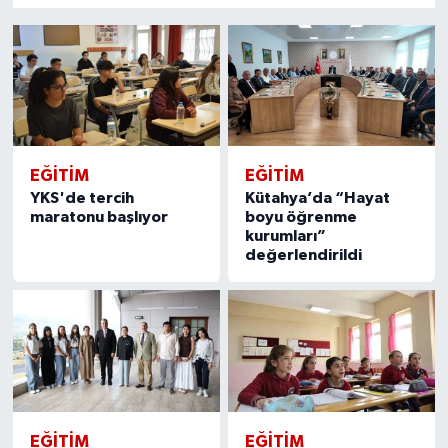
Resmi İlan
Rüya Tabirleri
Sağlık
Şaphane
EĞITIM
EĞITIM
YKS'de tercih
Kütahya’da “Hayat
Simav
maratonu başlıyor
boyu öğrenme
kurumları”
değerlendirildi
Siyaset
Spor
Tavşanlı
Teknoloji
EĞITIM
EĞITIM