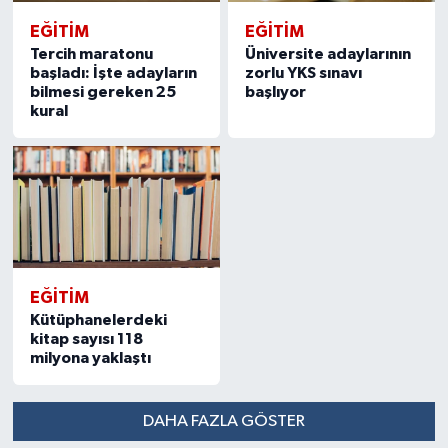
EĞITIM
EĞITIM
Tercih maratonu
Üniversite adaylarının
başladı: İşte adayların
zorlu YKS sınavı
bilmesi gereken 25
başlıyor
kural
EĞITIM
Kütüphanelerdeki
kitap sayısı 118
milyona yaklaştı
DAHA FAZLA GÖSTER