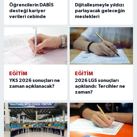
Öğrencilerin DABİS
Dijitalleşmeyle yıldızı
desteği kariyer
parlayacak geleceğin
verileri cebinde
meslekleri
EĞITIM
EĞITIM
YKS 2026 sonuçları ne
2026 LGS sonuçları
zaman açıklanacak?
açıklandı: Tercihler ne
zaman?