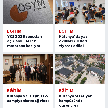
EĞITIM
EĞITIM
YKS 2026 sonuçları
Kütahya'da yaz
açıklandı! Tercih
okulları kursları
maratonu başlıyor
ziyaret edildi
EĞITIM
EĞITIM
Kütahya Valisi Işın, LGS
Kütahya MTAL yeni
şampiyonlarını ağırladı
kampüsünde
öğrencilerini