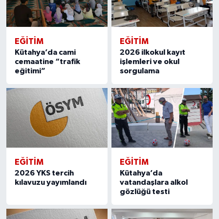
EĞITIM
EĞITIM
Kütahya’da cami
2026 ilkokul kayıt
cemaatine “trafik
işlemleri ve okul
eğitimi”
sorgulama
EĞITIM
EĞITIM
2026 YKS tercih
Kütahya’da
kılavuzu yayımlandı
vatandaşlara alkol
gözlüğü testi