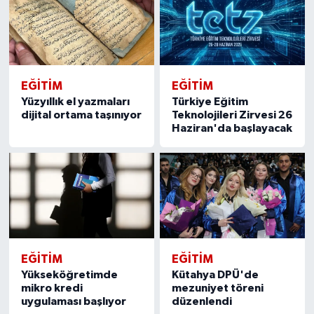
EĞITIM
EĞITIM
Yüzyıllık el yazmaları
Türkiye Eğitim
dijital ortama taşınıyor
Teknolojileri Zirvesi 26
Haziran'da başlayacak
EĞITIM
EĞITIM
Yükseköğretimde
Kütahya DPÜ'de
mikro kredi
mezuniyet töreni
uygulaması başlıyor
düzenlendi