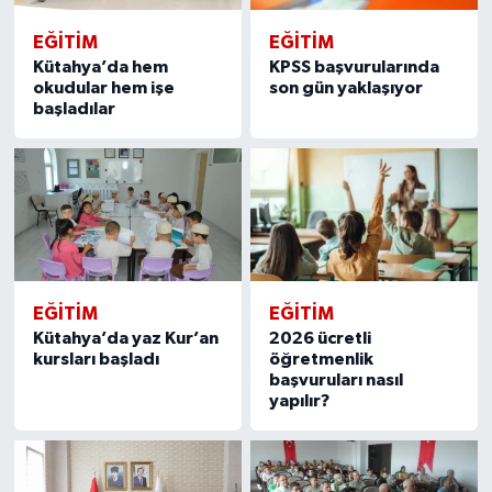
EĞITIM
EĞITIM
Kütahya’da hem
KPSS başvurularında
okudular hem işe
son gün yaklaşıyor
başladılar
EĞITIM
EĞITIM
Kütahya’da yaz Kur’an
2026 ücretli
kursları başladı
öğretmenlik
başvuruları nasıl
yapılır?