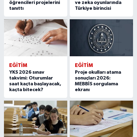
öğrencileri projelerini
ve zeka oyunlarında
tanıttı
Türkiye birincisi
EĞITIM
EĞITIM
YKS 2026 sınav
Proje okulları atama
takvimi: Oturumlar
sonuçları 2026:
saat kaçta başlayacak,
MEBBİS sorgulama
kaçta bitecek?
ekranı