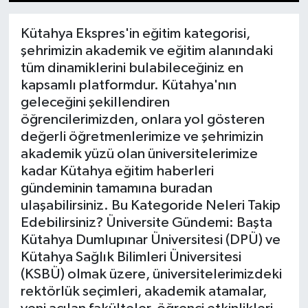
1
2
3
4
5
6
7
8
9
10
11
12
13
14
15
Dünya
Kütahya Ekspres'in eğitim kategorisi,
şehrimizin akademik ve eğitim alanındaki
Eğitim
tüm dinamiklerini bulabileceğiniz en
kapsamlı platformdur. Kütahya'nın
Ekonomi
geleceğini şekillendiren
öğrencilerimizden, onlara yol gösteren
Emet
değerli öğretmenlerimize ve şehrimizin
akademik yüzü olan üniversitelerimize
Foto Galeri
kadar Kütahya eğitim haberleri
gündeminin tamamına buradan
Gediz
ulaşabilirsiniz. Bu Kategoride Neleri Takip
Edebilirsiniz? Üniversite Gündemi: Başta
Genel
Kütahya Dumlupınar Üniversitesi (DPÜ) ve
Kütahya Sağlık Bilimleri Üniversitesi
Gündem
(KSBÜ) olmak üzere, üniversitelerimizdeki
rektörlük seçimleri, akademik atamalar,
Hisarcık