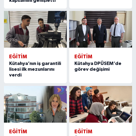
kapsamını genişletti
EĞITIM
EĞITIM
Kütahya’nın iş garantili
Kütahya DPÜSEM’de
lisesi ilk mezunlarını
görev değişimi
verdi
EĞITIM
EĞITIM