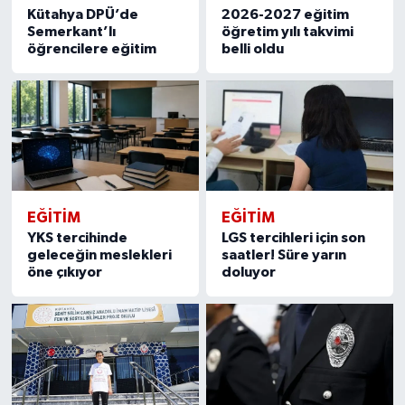
Kütahya DPÜ’de
2026-2027 eğitim
Türkiye
Semerkant’lı
öğretim yılı takvimi
öğrencilere eğitim
belli oldu
Video Galeri
Yaşam
Yemek Tarifleri
EĞITIM
EĞITIM
YKS tercihinde
LGS tercihleri için son
geleceğin meslekleri
saatler! Süre yarın
öne çıkıyor
doluyor