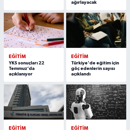
ağırlayacak
EĞITIM
EĞITIM
YKS sonuçları 22
Türkiye'de eğitim için
Temmuz’da
göç edenlerin sayısı
açıklanıyor
açıklandı
EĞITIM
EĞITIM