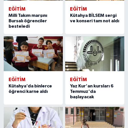
EĞITIM
EĞITIM
Milli Takım marşını
Kütahya BİLSEM sergi
Bursalı öğrenciler
ve konseri tam not aldı
besteledi
EĞITIM
EĞITIM
Kütahya’da binlerce
Yaz Kur'an kursları 6
öğrenci karne aldı
Temmuz'da
başlayacak