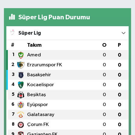
Süper Lig Puan Durumu
Süper Lig
#
Takım
O
P
1
Amed
0
0
2
Erzurumspor FK
0
0
3
Başakşehir
0
0
4
Kocaelispor
0
0
5
Beşiktaş
0
0
6
Eyüpspor
0
0
7
Galatasaray
0
0
8
Çorum FK
0
0
9
Gaziantep FK
0
0