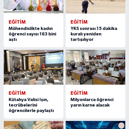
EĞITIM
EĞITIM
Mühendislikte kadın
YKS sonrası 15 dakika
öğrenci sayısı 163 bini
kuralı yeniden
aştı
tartışılıyor
EĞITIM
EĞITIM
Kütahya Valisi Işın,
Milyonlarca öğrenci
tecrübelerini
yarın karne alacak
öğrencilerle paylaştı