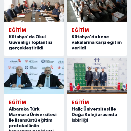
EĞITIM
EĞITIM
Kütahya'da Okul
Kütahya’da kene
Güvenliği Toplantısı
vakalarına karşı eğitim
gerçekleştirildi
verildi
EĞITIM
EĞITIM
Albaraka Türk
Haliç Üniversitesi ile
Marmara Üniversitesi
Doğa Koleji arasında
ile lisansüstü eğitim
işbirliği
protokolünün