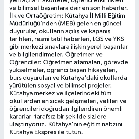
yeni açılan fakülteler, öğrenci etkinlikleri
ve bilimsel başarılara dair en son haberler.
İlçeler
İlk ve Ortaöğretim: Kütahya İl Milli Eğitim
Müdürlüğü'nden (MEB) gelen en güncel
Köşe Yazıları
duyurular, okulların açılış ve kapanış
tarihleri, resmi tatil haberleri, LGS ve YKS
gibi merkezi sınavlara ilişkin yerel başarılar
Kültür Sanat
ve bilgilendirmeler. Öğretmen ve
Öğrenciler: Öğretmen atamaları, görevde
Kütahya
yükselmeler, öğrenci başarı hikayeleri,
burs duyuruları ve Kütahya'daki okullarda
Magazin
yürütülen sosyal ve bilimsel projeler.
Kütahya merkez ve ilçelerindeki tüm
Otomobil
okullardan en sıcak gelişmeleri, velileri ve
öğrencileri doğrudan ilgilendiren önemli
Pazarlar
kararları tarafsız bir şekilde sizlere
ulaştırıyoruz. Kütahya'nın eğitim nabzını
Politika
Kütahya Ekspres ile tutun.