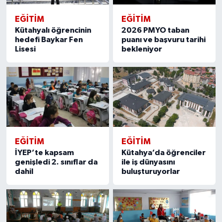
EĞITIM
EĞITIM
Kütahyalı öğrencinin
2026 PMYO taban
hedefi Baykar Fen
puanı ve başvuru tarihi
Lisesi
bekleniyor
EĞITIM
EĞITIM
İYEP’te kapsam
Kütahya’da öğrenciler
genişledi 2. sınıflar da
ile iş dünyasını
dahil
buluşturuyorlar