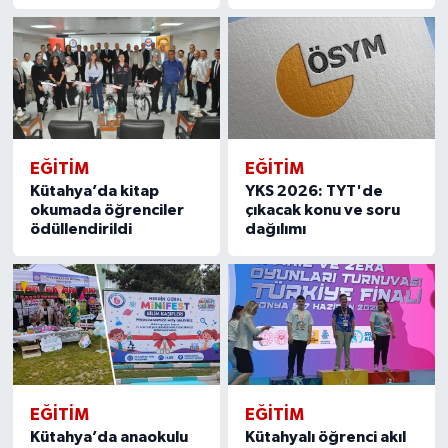
EĞITIM
EĞITIM
Kütahya’da kitap
YKS 2026: TYT'de
okumada öğrenciler
çıkacak konu ve soru
ödüllendirildi
dağılımı
EĞITIM
EĞITIM
Kütahya’da anaokulu
Kütahyalı öğrenci akıl