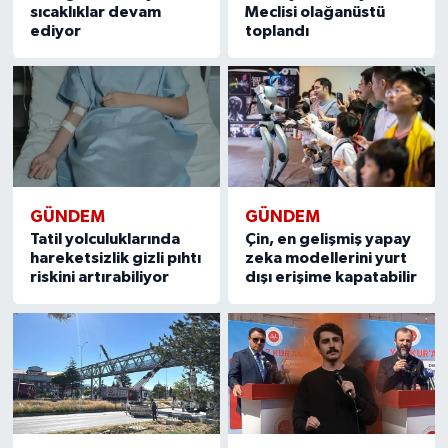
sıcaklıklar devam
Meclisi olağanüstü
ediyor
toplandı
GÜNDEM
GÜNDEM
Tatil yolculuklarında
Çin, en gelişmiş yapay
hareketsizlik gizli pıhtı
zeka modellerini yurt
riskini artırabiliyor
dışı erişime kapatabilir