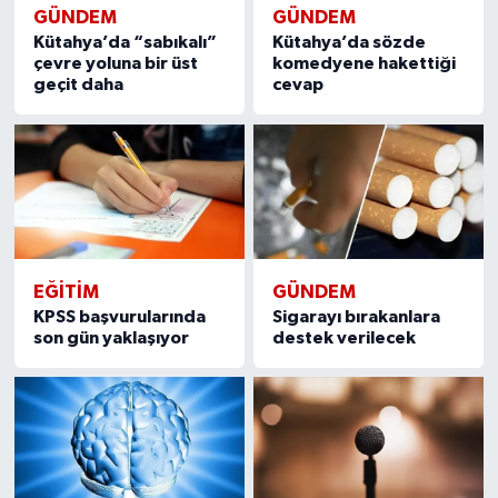
GÜNDEM
GÜNDEM
Kütahya’da “sabıkalı”
Kütahya’da sözde
çevre yoluna bir üst
komedyene hakettiği
geçit daha
cevap
EĞITIM
GÜNDEM
KPSS başvurularında
Sigarayı bırakanlara
son gün yaklaşıyor
destek verilecek