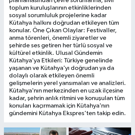
planlamasından çevre sorunlarına, sivil
toplum kuruluşlarının etkinliklerinden
İlçeler
sosyal sorumluluk projelerine kadar
Kütahya halkını doğrudan etkileyen tüm
Köşe Yazıları
konular. Öne Çıkan Olaylar: Festivaller,
anma törenleri, önemli ziyaretler ve
şehirde ses getiren her türlü sosyal ve
Kültür Sanat
kültürel etkinlik. Ulusal Gündemin
Kütahya'ya Etkileri: Türkiye genelinde
Kütahya
yaşanan ve Kütahya'yı doğrudan ya da
dolaylı olarak etkileyen önemli
Magazin
gelişmelerin yerel yansımaları ve analizleri.
Kütahya'nın merkezinden en uzak ilçesine
Otomobil
kadar, şehrin anlık ritmini ve konuşulan tüm
konuları kaçırmamak için Kütahya'nın
Pazarlar
gündemini Kütahya Ekspres'ten takip edin.
Politika