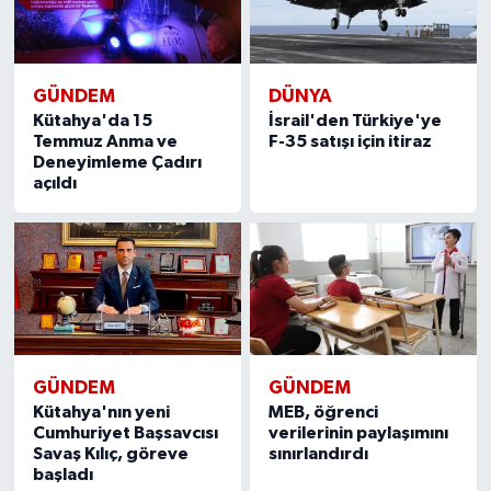
GÜNDEM
DÜNYA
Kütahya'da 15
İsrail'den Türkiye'ye
Temmuz Anma ve
F-35 satışı için itiraz
Deneyimleme Çadırı
açıldı
GÜNDEM
GÜNDEM
Kütahya'nın yeni
MEB, öğrenci
Cumhuriyet Başsavcısı
verilerinin paylaşımını
Savaş Kılıç, göreve
sınırlandırdı
başladı