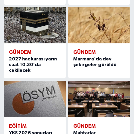
GÜNDEM
GÜNDEM
2027 hac kurası yarın
Marmara'da dev
saat 10.30’da
çekirgeler görüldü
çekilecek
EĞITIM
GÜNDEM
YKS 2026 sonuçları
Muhtarlar