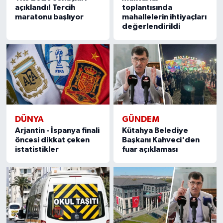
açıklandı! Tercih
toplantısında
maratonu başlıyor
mahallelerin ihtiyaçları
değerlendirildi
DÜNYA
GÜNDEM
Arjantin - İspanya finali
Kütahya Belediye
öncesi dikkat çeken
Başkanı Kahveci'den
istatistikler
fuar açıklaması