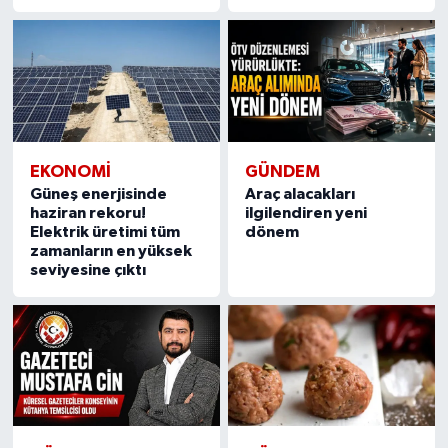
Türkiye
Video Galeri
Yaşam
Yemek Tarifleri
EKONOMI
GÜNDEM
Güneş enerjisinde
Araç alacakları
haziran rekoru!
ilgilendiren yeni
Elektrik üretimi tüm
dönem
zamanların en yüksek
seviyesine çıktı