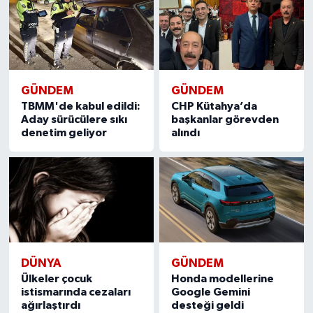
GÜNDEM
GÜNDEM
TBMM'de kabul edildi:
CHP Kütahya’da
Aday sürücülere sıkı
başkanlar görevden
denetim geliyor
alındı
DÜNYA
GÜNDEM
Ülkeler çocuk
Honda modellerine
istismarında cezaları
Google Gemini
ağırlaştırdı
desteği geldi