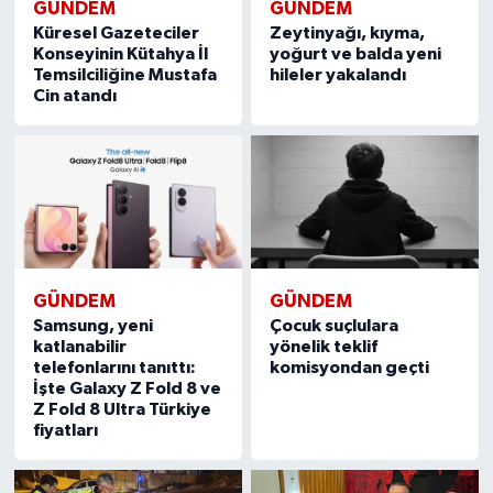
GÜNDEM
GÜNDEM
Küresel Gazeteciler
Zeytinyağı, kıyma,
Konseyinin Kütahya İl
yoğurt ve balda yeni
Temsilciliğine Mustafa
hileler yakalandı
Cin atandı
GÜNDEM
GÜNDEM
Samsung, yeni
Çocuk suçlulara
katlanabilir
yönelik teklif
telefonlarını tanıttı:
komisyondan geçti
İşte Galaxy Z Fold 8 ve
Z Fold 8 Ultra Türkiye
fiyatları