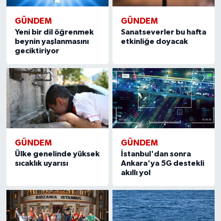
GÜNDEM
GÜNDEM
Yeni bir dil öğrenmek
Sanatseverler bu hafta
beynin yaşlanmasını
etkinliğe doyacak
geciktiriyor
GÜNDEM
GÜNDEM
Ülke genelinde yüksek
İstanbul'dan sonra
sıcaklık uyarısı
Ankara'ya 5G destekli
akıllı yol