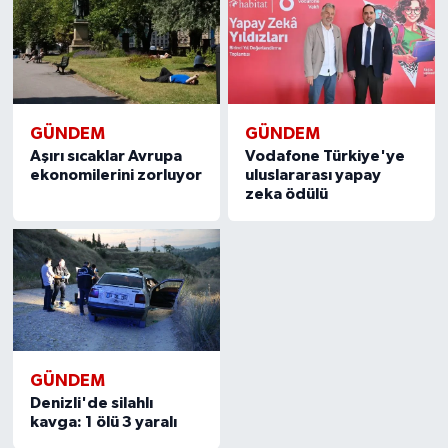
GÜNDEM
GÜNDEM
Aşırı sıcaklar Avrupa
Vodafone Türkiye'ye
ekonomilerini zorluyor
uluslararası yapay
zeka ödülü
GÜNDEM
Denizli'de silahlı
kavga: 1 ölü 3 yaralı