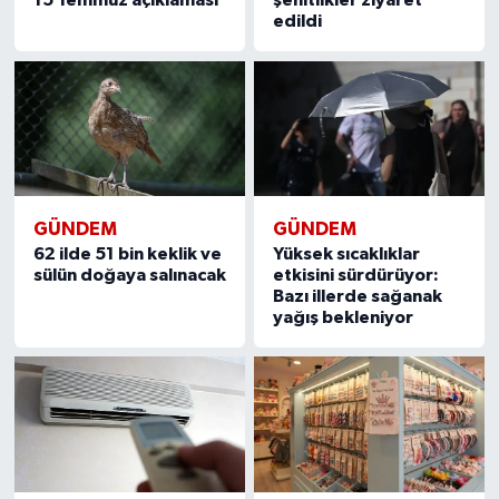
15 Temmuz açıklaması
şehitlikler ziyaret
edildi
GÜNDEM
GÜNDEM
62 ilde 51 bin keklik ve
Yüksek sıcaklıklar
sülün doğaya salınacak
etkisini sürdürüyor:
Bazı illerde sağanak
yağış bekleniyor