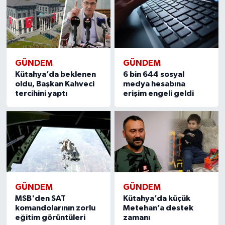
Resmi İlan
Rüya Tabirleri
Sağlık
GÜNDEM
GÜNDEM
Kütahya’da beklenen
6 bin 644 sosyal
Şaphane
oldu, Başkan Kahveci
medya hesabına
tercihini yaptı
erişim engeli geldi
Simav
Siyaset
Spor
Tavşanlı
GÜNDEM
GÜNDEM
MSB'den SAT
Kütahya’da küçük
komandolarının zorlu
Metehan’a destek
Teknoloji
eğitim görüntüleri
zamanı