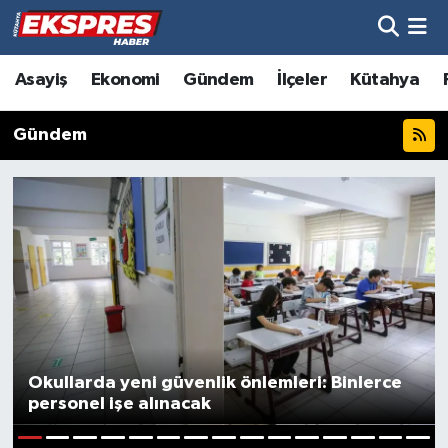
Altıntaş
Hava Durumu
Asayiş
Ekonomi
Gündem
İlçeler
Kütahya
Asayiş
Trafik Durumu
Gündem
Aslanapa
Süper Lig Puan Durumu ve Fikstür
Biyografiler
Tüm Manşetler
Bölge
Son Dakika Haberleri
Çavdarhisar
Haber Arşivi
Domaniç
Okullarda yeni güvenlik önlemleri: Binlerce
personel işe alınacak
Dumlupınar