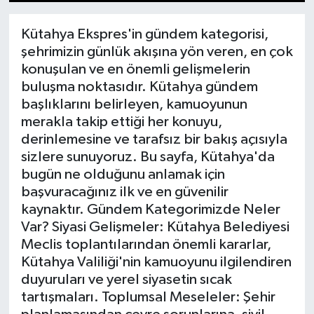
1
2
3
4
5
6
7
8
9
10
11
12
13
14
15
Dünya
Kütahya Ekspres'in gündem kategorisi,
şehrimizin günlük akışına yön veren, en çok
Eğitim
konuşulan ve en önemli gelişmelerin
buluşma noktasıdır. Kütahya gündem
Ekonomi
başlıklarını belirleyen, kamuoyunun
merakla takip ettiği her konuyu,
Emet
derinlemesine ve tarafsız bir bakış açısıyla
sizlere sunuyoruz. Bu sayfa, Kütahya'da
Foto Galeri
bugün ne olduğunu anlamak için
başvuracağınız ilk ve en güvenilir
Gediz
kaynaktır. Gündem Kategorimizde Neler
Var? Siyasi Gelişmeler: Kütahya Belediyesi
Genel
Meclis toplantılarından önemli kararlar,
Kütahya Valiliği'nin kamuoyunu ilgilendiren
Gündem
duyuruları ve yerel siyasetin sıcak
tartışmaları. Toplumsal Meseleler: Şehir
Hisarcık