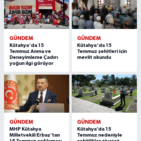
GÜNDEM
GÜNDEM
Kütahya'da 15
Kütahya'da 15
Temmuz Anma ve
Temmuz şehitleri için
Deneyimleme Çadırı
mevlit okundu
yoğun ilgi görüyor
GÜNDEM
GÜNDEM
MHP Kütahya
Kütahya’da 15
Milletvekili Erbaş'tan
Temmuz nedeniyle