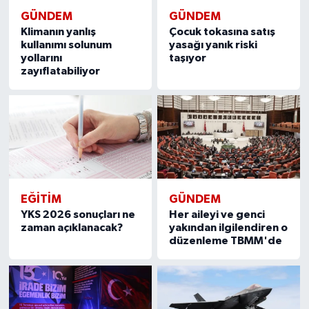
GÜNDEM
GÜNDEM
Klimanın yanlış
Çocuk tokasına satış
kullanımı solunum
yasağı yanık riski
yollarını
taşıyor
zayıflatabiliyor
EĞITIM
GÜNDEM
YKS 2026 sonuçları ne
Her aileyi ve genci
zaman açıklanacak?
yakından ilgilendiren o
düzenleme TBMM'de