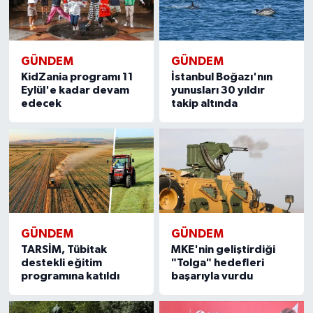
GÜNDEM
GÜNDEM
KidZania programı 11
İstanbul Boğazı'nın
Eylül'e kadar devam
yunusları 30 yıldır
edecek
takip altında
GÜNDEM
GÜNDEM
TARSİM, Tübitak
MKE'nin geliştirdiği
destekli eğitim
"Tolga" hedefleri
programına katıldı
başarıyla vurdu