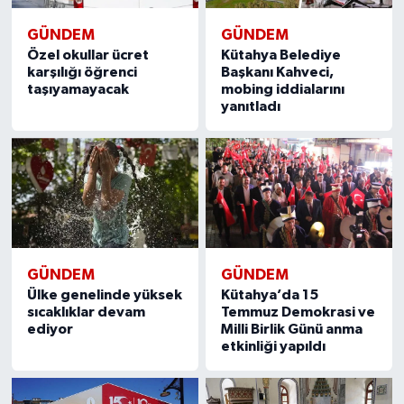
GÜNDEM
GÜNDEM
Özel okullar ücret
Kütahya Belediye
karşılığı öğrenci
Başkanı Kahveci,
taşıyamayacak
mobing iddialarını
yanıtladı
GÜNDEM
GÜNDEM
Ülke genelinde yüksek
Kütahya’da 15
sıcaklıklar devam
Temmuz Demokrasi ve
ediyor
Milli Birlik Günü anma
etkinliği yapıldı