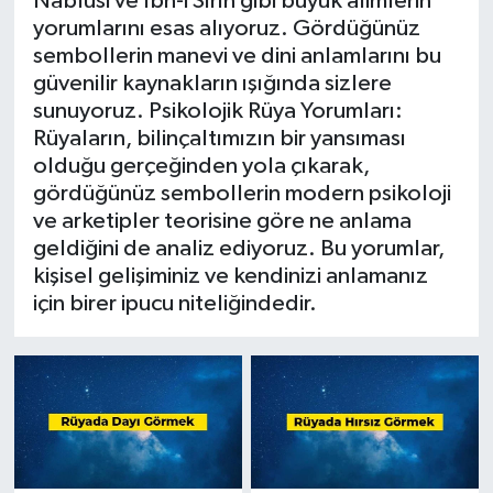
Nablusi ve İbn-i Sîrîn gibi büyük alimlerin
yorumlarını esas alıyoruz. Gördüğünüz
İlçeler
sembollerin manevi ve dini anlamlarını bu
güvenilir kaynakların ışığında sizlere
Köşe Yazıları
sunuyoruz. Psikolojik Rüya Yorumları:
Rüyaların, bilinçaltımızın bir yansıması
olduğu gerçeğinden yola çıkarak,
Kültür Sanat
gördüğünüz sembollerin modern psikoloji
ve arketipler teorisine göre ne anlama
Kütahya
geldiğini de analiz ediyoruz. Bu yorumlar,
kişisel gelişiminiz ve kendinizi anlamanız
Magazin
için birer ipucu niteliğindedir.
Otomobil
Pazarlar
Politika