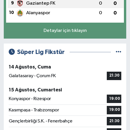
9
Gaziantep FK
0
0
10
Alanyaspor
0
0
Detaylar için tıklayın
Süper Lig Fikstür
14 Ağustos, Cuma
Galatasaray - Çorum FK
21:30
15 Ağustos, Cumartesi
Konyaspor - Rizespor
19:00
Kasımpaşa - Trabzonspor
19:00
Gençlerbirliği S.K. - Fenerbahçe
21:30