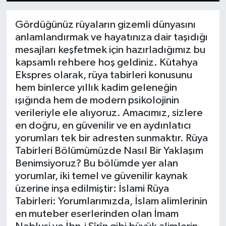
1
2
3
4
5
6
7
8
9
10
11
12
13
14
15
Dünya
Gördüğünüz rüyaların gizemli dünyasını
anlamlandırmak ve hayatınıza dair taşıdığı
Eğitim
mesajları keşfetmek için hazırladığımız bu
kapsamlı rehbere hoş geldiniz. Kütahya
Ekonomi
Ekspres olarak, rüya tabirleri konusunu
hem binlerce yıllık kadim geleneğin
Emet
ışığında hem de modern psikolojinin
verileriyle ele alıyoruz. Amacımız, sizlere
Foto Galeri
en doğru, en güvenilir ve en aydınlatıcı
yorumları tek bir adresten sunmaktır. Rüya
Gediz
Tabirleri Bölümümüzde Nasıl Bir Yaklaşım
Benimsiyoruz? Bu bölümde yer alan
Genel
yorumlar, iki temel ve güvenilir kaynak
üzerine inşa edilmiştir: İslami Rüya
Gündem
Tabirleri: Yorumlarımızda, İslam alimlerinin
en muteber eserlerinden olan İmam
Hisarcık