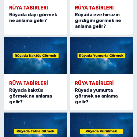
Resmi İlan
RÜYA TABIRLERI
RÜYA TABIRLERI
Rüyada dayı görmek
Rüyada eve hırsızın
Rüya Tabirleri
ne anlama gelir?
girdiğini görmek ne
anlama gelir?
Sağlık
Şaphane
Simav
Siyaset
RÜYA TABIRLERI
RÜYA TABIRLERI
Rüyada kaktüs
Rüyada yumurta
Spor
görmek ne anlama
görmek ne anlama
gelir?
gelir?
Tavşanlı
Teknoloji