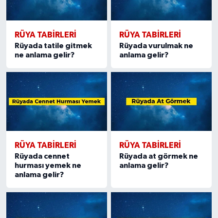
Türkiye
Video Galeri
RÜYA TABIRLERI
RÜYA TABIRLERI
Rüyada tatile gitmek
Rüyada vurulmak ne
ne anlama gelir?
anlama gelir?
Yaşam
Yemek Tarifleri
RÜYA TABIRLERI
RÜYA TABIRLERI
Rüyada cennet
Rüyada at görmek ne
hurması yemek ne
anlama gelir?
anlama gelir?