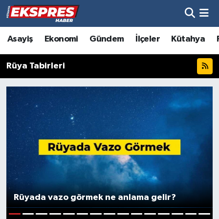
Altıntaş
Hava Durumu
Asayiş
Ekonomi
Gündem
İlçeler
Kütahya
Asayiş
Trafik Durumu
Rüya Tabirleri
Aslanapa
Süper Lig Puan Durumu ve Fikstür
Biyografiler
Tüm Manşetler
Bölge
Son Dakika Haberleri
Çavdarhisar
Haber Arşivi
Domaniç
Rüyada vazo görmek ne anlama gelir?
Dumlupınar