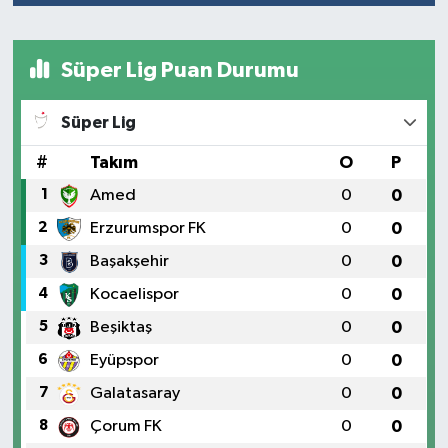
Süper Lig Puan Durumu
Süper Lig
#
Takım
O
P
1
Amed
0
0
2
Erzurumspor FK
0
0
3
Başakşehir
0
0
4
Kocaelispor
0
0
5
Beşiktaş
0
0
6
Eyüpspor
0
0
7
Galatasaray
0
0
8
Çorum FK
0
0