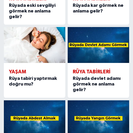
Rüyada eski sevgiliyi
Rüyada kar görmek ne
görmek ne anlama
anlama gelir?
gelir?
YAŞAM
RÜYA TABIRLERI
Rüya tabiri yaptırmak
Rüyada devlet adamı
doğru mu?
görmek ne anlama
gelir?