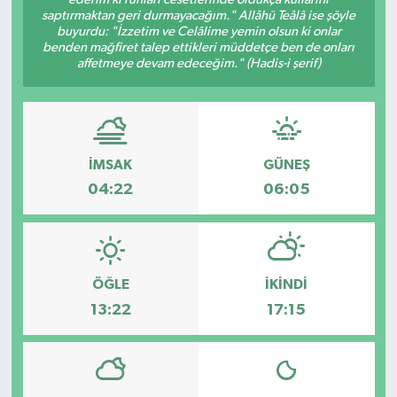
saptırmaktan geri durmayacağım." Allâhü Teâlâ ise şöyle
Dünya
buyurdu: "İzzetim ve Celâlime yemin olsun ki onlar
benden mağfiret talep ettikleri müddetçe ben de onları
affetmeye devam edeceğim." (Hadis-i şerif)
Eğitim
Ekonomi
İMSAK
GÜNEŞ
Emet
04:22
06:05
Foto Galeri
Gediz
ÖĞLE
İKINDI
Genel
13:22
17:15
Gündem
Hisarcık