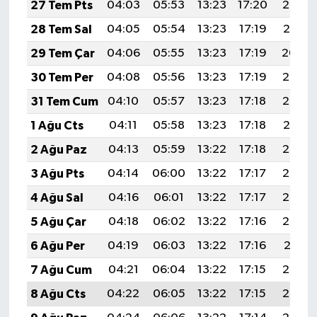
Resmi İlan
27 Tem Pts
04:03
05:53
13:23
17:20
20:42
28 Tem Sal
04:05
05:54
13:23
17:19
20:41
Rüya Tabirleri
29 Tem Çar
04:06
05:55
13:23
17:19
20:40
Sağlık
30 Tem Per
04:08
05:56
13:23
17:19
20:39
31 Tem Cum
04:10
05:57
13:23
17:18
20:38
Şaphane
1 Ağu Cts
04:11
05:58
13:23
17:18
20:37
Simav
2 Ağu Paz
04:13
05:59
13:22
17:18
20:36
3 Ağu Pts
04:14
06:00
13:22
17:17
20:35
Siyaset
4 Ağu Sal
04:16
06:01
13:22
17:17
20:34
Spor
5 Ağu Çar
04:18
06:02
13:22
17:16
20:32
6 Ağu Per
04:19
06:03
13:22
17:16
20:31
Tavşanlı
7 Ağu Cum
04:21
06:04
13:22
17:15
20:30
Teknoloji
8 Ağu Cts
04:22
06:05
13:22
17:15
20:29