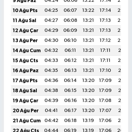
9 Ağu Paz
04:24
06:06
13:22
17:14
20:27
Türkiye
10 Ağu Pts
04:25
06:07
13:22
17:14
20:26
Video Galeri
11 Ağu Sal
04:27
06:08
13:21
17:13
20:25
12 Ağu Çar
04:29
06:09
13:21
17:13
20:23
Yaşam
13 Ağu Per
04:30
06:10
13:21
17:12
20:22
Yemek Tarifleri
14 Ağu Cum
04:32
06:11
13:21
17:11
20:21
15 Ağu Cts
04:33
06:12
13:21
17:11
20:19
16 Ağu Paz
04:35
06:13
13:21
17:10
20:18
17 Ağu Pts
04:36
06:14
13:20
17:09
20:16
18 Ağu Sal
04:38
06:15
13:20
17:09
20:15
19 Ağu Çar
04:39
06:16
13:20
17:08
20:13
20 Ağu Per
04:41
06:17
13:20
17:07
20:12
21 Ağu Cum
04:42
06:18
13:19
17:06
20:10
22 Ağu Cts
04:44
06:19
13:19
17:06
20:09