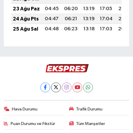
23 Ağu Paz
04:45
06:20
13:19
17:05
20:07
24 Ağu Pts
04:47
06:21
13:19
17:04
20:06
25 Ağu Sal
04:48
06:23
13:18
17:03
20:04
Hava Durumu
Trafik Durumu
Puan Durumu ve Fikstür
Tüm Manşetler