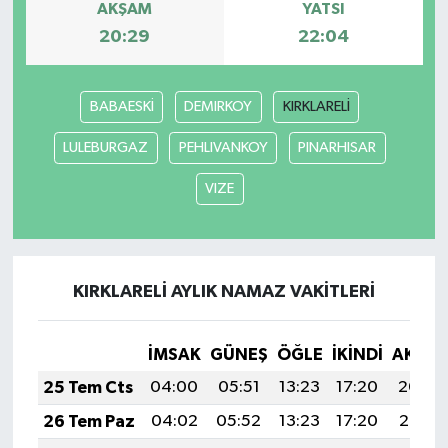
AKŞAM
YATSI
20:29
22:04
İlçeler
Köşe Yazıları
BABAESKİ
DEMIRKOY
KIRKLARELİ
Kültür Sanat
LULEBURGAZ
PEHLIVANKOY
PINARHISAR
VIZE
Kütahya
Magazin
KIRKLARELİ AYLIK NAMAZ VAKITLERI
Otomobil
Pazarlar
İMSAK
GÜNEŞ
ÖĞLE
İKINDI
AKŞA
25 Tem Cts
04:00
05:51
13:23
17:20
20:44
Politika
26 Tem Paz
04:02
05:52
13:23
17:20
20:43