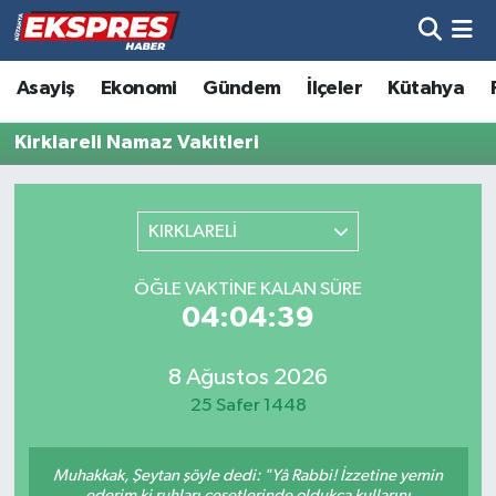
Altıntaş
Hava Durumu
Asayiş
Ekonomi
Gündem
İlçeler
Kütahya
Asayiş
Trafik Durumu
Kirklareli Namaz Vakitleri
Aslanapa
Süper Lig Puan Durumu ve Fikstür
KIRKLARELİ
Biyografiler
Tüm Manşetler
ÖĞLE VAKTINE KALAN SÜRE
Bölge
Son Dakika Haberleri
04:04:39
Çavdarhisar
Haber Arşivi
8 Ağustos 2026
25 Safer 1448
Domaniç
Muhakkak, Şeytan şöyle dedi: "Yâ Rabbi! İzzetine yemin
Dumlupınar
ederim ki ruhları cesetlerinde oldukça kullarını