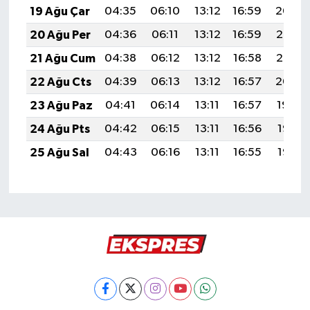
19 Ağu Çar
04:35
06:10
13:12
16:59
20:04
20 Ağu Per
04:36
06:11
13:12
16:59
20:03
21 Ağu Cum
04:38
06:12
13:12
16:58
20:02
22 Ağu Cts
04:39
06:13
13:12
16:57
20:00
23 Ağu Paz
04:41
06:14
13:11
16:57
19:59
24 Ağu Pts
04:42
06:15
13:11
16:56
19:57
25 Ağu Sal
04:43
06:16
13:11
16:55
19:55