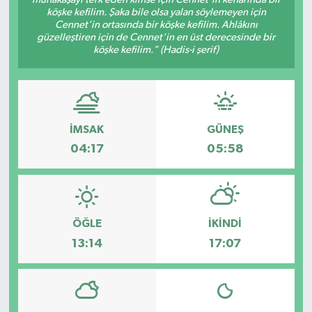
köşke kefilim. Şaka bile olsa yalan söylemeyen için
Dünya
Cennet'in ortasında bir köşke kefilim. Ahlâkını
güzelleştiren için de Cennet'in en üst derecesinde bir
köşke kefilim." (Hadis-i şerif)
Eğitim
Ekonomi
İMSAK
GÜNEŞ
Emet
04:17
05:58
Foto Galeri
Gediz
ÖĞLE
İKINDI
Genel
13:14
17:07
Gündem
Hisarcık