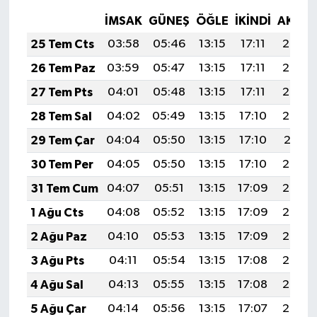
Resmi İlan
İMSAK
GÜNEŞ
ÖĞLE
İKINDI
AKŞA
Rüya Tabirleri
25 Tem Cts
03:58
05:46
13:15
17:11
20:34
26 Tem Paz
03:59
05:47
13:15
17:11
20:33
Sağlık
27 Tem Pts
04:01
05:48
13:15
17:11
20:32
Şaphane
28 Tem Sal
04:02
05:49
13:15
17:10
20:32
29 Tem Çar
04:04
05:50
13:15
17:10
20:31
Simav
30 Tem Per
04:05
05:50
13:15
17:10
20:30
Siyaset
31 Tem Cum
04:07
05:51
13:15
17:09
20:28
1 Ağu Cts
04:08
05:52
13:15
17:09
20:27
Spor
2 Ağu Paz
04:10
05:53
13:15
17:09
20:26
Tavşanlı
3 Ağu Pts
04:11
05:54
13:15
17:08
20:25
4 Ağu Sal
04:13
05:55
13:15
17:08
20:24
Teknoloji
5 Ağu Çar
04:14
05:56
13:15
17:07
20:23