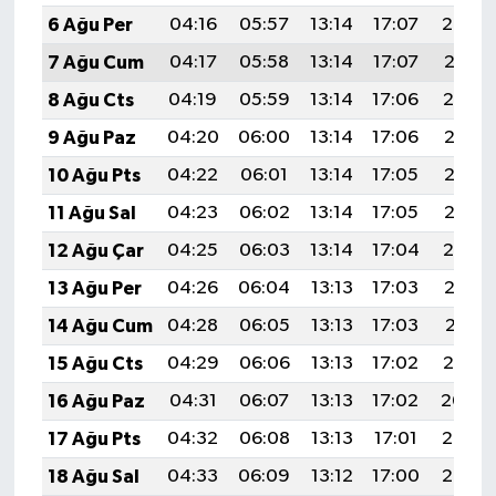
Türkiye
6 Ağu Per
04:16
05:57
13:14
17:07
20:22
7 Ağu Cum
04:17
05:58
13:14
17:07
20:21
Video Galeri
8 Ağu Cts
04:19
05:59
13:14
17:06
20:19
Yaşam
9 Ağu Paz
04:20
06:00
13:14
17:06
20:18
10 Ağu Pts
04:22
06:01
13:14
17:05
20:17
Yemek Tarifleri
11 Ağu Sal
04:23
06:02
13:14
17:05
20:15
12 Ağu Çar
04:25
06:03
13:14
17:04
20:14
13 Ağu Per
04:26
06:04
13:13
17:03
20:13
14 Ağu Cum
04:28
06:05
13:13
17:03
20:11
15 Ağu Cts
04:29
06:06
13:13
17:02
20:10
16 Ağu Paz
04:31
06:07
13:13
17:02
20:09
17 Ağu Pts
04:32
06:08
13:13
17:01
20:07
18 Ağu Sal
04:33
06:09
13:12
17:00
20:06