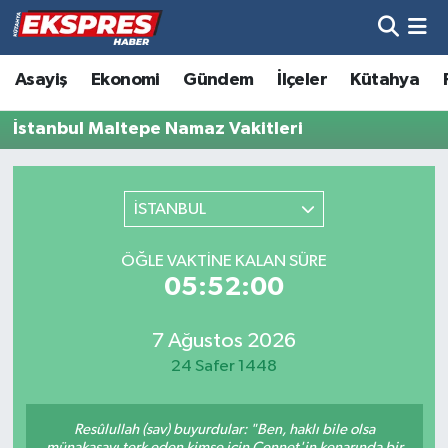
Altıntaş
Hava Durumu
Asayiş
Ekonomi
Gündem
İlçeler
Kütahya
Asayiş
Trafik Durumu
İstanbul Maltepe Namaz Vakitleri
Aslanapa
Süper Lig Puan Durumu ve Fikstür
İSTANBUL
Biyografiler
Tüm Manşetler
ÖĞLE VAKTINE KALAN SÜRE
Bölge
Son Dakika Haberleri
05:52:00
Çavdarhisar
Haber Arşivi
7 Ağustos 2026
24 Safer 1448
Domaniç
Resûlullah (sav) buyurdular: "Ben, haklı bile olsa
Dumlupınar
münakaşayı terk eden kimse için Cennet'in kenarında bir