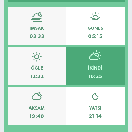
Dünya
Eğitim
İMSAK
GÜNEŞ
03:33
05:15
Ekonomi
Emet
ÖĞLE
İKINDI
Foto Galeri
12:32
16:25
Gediz
Genel
AKŞAM
YATSI
Gündem
19:40
21:14
Hisarcık