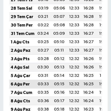
Resmi İlan
28 Tem Sal
03:19
05:06
12:33
16:28
19:49
Rüya Tabirleri
29 Tem Çar
03:21
05:07
12:33
16:28
19:48
30 Tem Per
03:22
05:08
12:33
16:28
19:47
Sağlık
31 Tem Cum
03:24
05:09
12:33
16:27
19:46
Şaphane
1 Ağu Cts
03:25
05:10
12:33
16:27
19:45
2 Ağu Paz
03:27
05:11
12:33
16:27
19:44
Simav
3 Ağu Pts
03:28
05:12
12:32
16:26
19:43
Siyaset
4 Ağu Sal
03:30
05:13
12:32
16:26
19:42
5 Ağu Çar
03:31
05:14
12:32
16:25
19:41
Spor
6 Ağu Per
03:33
05:15
12:32
16:25
19:40
Tavşanlı
7 Ağu Cum
03:35
05:16
12:32
16:24
19:38
8 Ağu Cts
03:36
05:17
12:32
16:24
19:37
Teknoloji
9 Ağu Paz
03:38
05:18
12:32
16:23
19:36