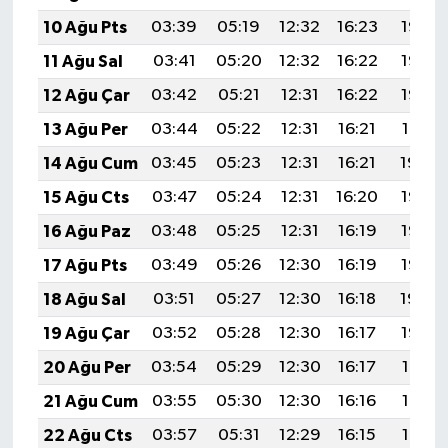
Türkiye
10 Ağu Pts
03:39
05:19
12:32
16:23
19:35
11 Ağu Sal
03:41
05:20
12:32
16:22
19:33
Video Galeri
12 Ağu Çar
03:42
05:21
12:31
16:22
19:32
Yaşam
13 Ağu Per
03:44
05:22
12:31
16:21
19:31
14 Ağu Cum
03:45
05:23
12:31
16:21
19:29
Yemek Tarifleri
15 Ağu Cts
03:47
05:24
12:31
16:20
19:28
16 Ağu Paz
03:48
05:25
12:31
16:19
19:27
17 Ağu Pts
03:49
05:26
12:30
16:19
19:25
18 Ağu Sal
03:51
05:27
12:30
16:18
19:24
19 Ağu Çar
03:52
05:28
12:30
16:17
19:22
20 Ağu Per
03:54
05:29
12:30
16:17
19:21
21 Ağu Cum
03:55
05:30
12:30
16:16
19:19
22 Ağu Cts
03:57
05:31
12:29
16:15
19:18