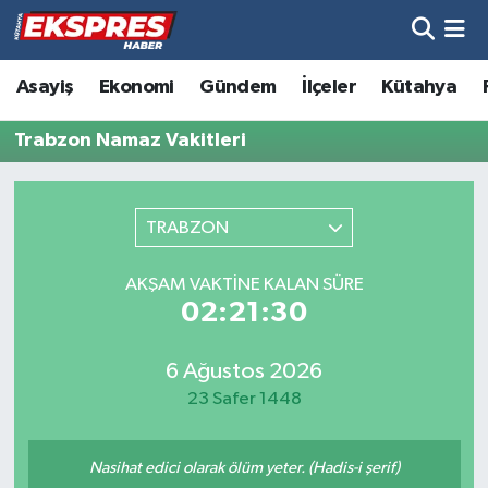
Altıntaş
Hava Durumu
Asayiş
Ekonomi
Gündem
İlçeler
Kütahya
Asayiş
Trafik Durumu
Trabzon Namaz Vakitleri
Aslanapa
Süper Lig Puan Durumu ve Fikstür
TRABZON
Biyografiler
Tüm Manşetler
AKŞAM VAKTINE KALAN SÜRE
Bölge
Son Dakika Haberleri
02:21:30
Çavdarhisar
Haber Arşivi
6 Ağustos 2026
23 Safer 1448
Domaniç
Nasihat edici olarak ölüm yeter. (Hadis-i şerif)
Dumlupınar