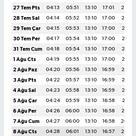
Resmi İlan
27 Tem Pts
04:13
05:51
13:10
17:01
20:20
Rüya Tabirleri
28 Tem Sal
04:14
05:52
13:10
17:00
20:19
29 Tem Çar
04:15
05:53
13:10
17:00
20:18
Sağlık
30 Tem Per
04:17
05:54
13:10
17:00
20:17
Şaphane
31 Tem Cum
04:18
05:54
13:10
17:00
20:16
1 Ağu Cts
04:19
05:55
13:10
17:00
20:15
Simav
2 Ağu Paz
04:20
05:56
13:10
16:59
20:14
Siyaset
3 Ağu Pts
04:22
05:57
13:10
16:59
20:13
4 Ağu Sal
04:23
05:58
13:10
16:59
20:12
Spor
5 Ağu Çar
04:24
05:59
13:10
16:58
20:11
Tavşanlı
6 Ağu Per
04:26
06:00
13:10
16:58
20:10
7 Ağu Cum
04:27
06:00
13:10
16:58
20:09
Teknoloji
8 Ağu Cts
04:28
06:01
13:10
16:57
20:08