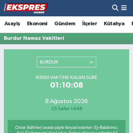
Altıntaş
Hava Durumu
Asayiş
Ekonomi
Gündem
İlçeler
Kütahya
Asayiş
Trafik Durumu
Burdur Namaz Vakitleri
Aslanapa
Süper Lig Puan Durumu ve Fikstür
BURDUR
Biyografiler
Tüm Manşetler
İKINDI VAKTINE KALAN SÜRE
Bölge
Son Dakika Haberleri
01:10:08
Çavdarhisar
Haber Arşivi
8 Ağustos 2026
25 Safer 1448
Domaniç
Onlar (kâfirler) orada şöyle feryad ederler: Ey Rabbimiz,
Dumlupınar
bizi (Cehennem'den) çıkar, (tekrar dünyaya gönder ki)