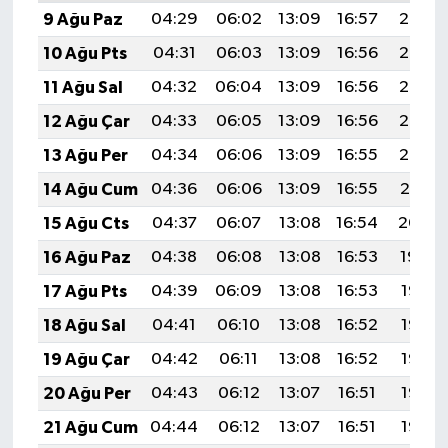
Türkiye
9 Ağu Paz
04:29
06:02
13:09
16:57
20:07
10 Ağu Pts
04:31
06:03
13:09
16:56
20:06
Video Galeri
11 Ağu Sal
04:32
06:04
13:09
16:56
20:05
Yaşam
12 Ağu Çar
04:33
06:05
13:09
16:56
20:03
13 Ağu Per
04:34
06:06
13:09
16:55
20:02
Yemek Tarifleri
14 Ağu Cum
04:36
06:06
13:09
16:55
20:01
15 Ağu Cts
04:37
06:07
13:08
16:54
20:00
16 Ağu Paz
04:38
06:08
13:08
16:53
19:59
17 Ağu Pts
04:39
06:09
13:08
16:53
19:57
18 Ağu Sal
04:41
06:10
13:08
16:52
19:56
19 Ağu Çar
04:42
06:11
13:08
16:52
19:55
20 Ağu Per
04:43
06:12
13:07
16:51
19:53
21 Ağu Cum
04:44
06:12
13:07
16:51
19:52