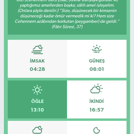
yaptığımız amellerden başka; sâlih amel işleyelim.
Dünya
(Onlara şöyle denilir:) "Size, düşünecek bir kimsenin
düşüneceği kadar ömür vermedik mi ki? Hem size
Cehennem azâbından korkutan (peygamber) de geldi."
Eğitim
(Fâtır Sûresi, 37)
Ekonomi
Emet
İMSAK
GÜNEŞ
04:28
06:01
Foto Galeri
Gediz
ÖĞLE
İKINDI
Genel
13:10
16:57
Gündem
Hisarcık