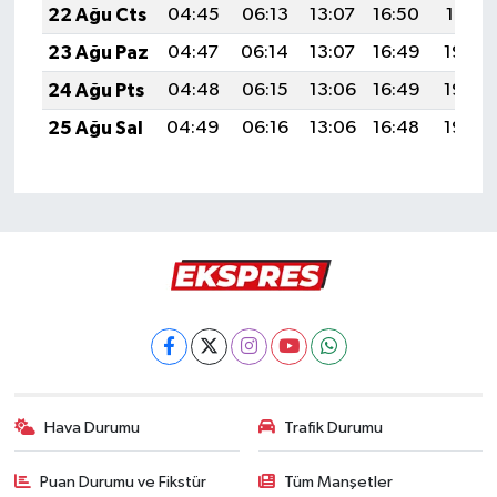
22 Ağu Cts
04:45
06:13
13:07
16:50
19:51
23 Ağu Paz
04:47
06:14
13:07
16:49
19:49
24 Ağu Pts
04:48
06:15
13:06
16:49
19:48
25 Ağu Sal
04:49
06:16
13:06
16:48
19:46
Hava Durumu
Trafik Durumu
Puan Durumu ve Fikstür
Tüm Manşetler