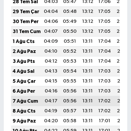
28 Tem Sal
04:03
05:47
13:12
17:06
20:26
Resmi İlan
29 Tem Çar
04:04
05:48
13:12
17:05
20:25
Rüya Tabirleri
30 Tem Per
04:06
05:49
13:12
17:05
20:24
31 Tem Cum
04:07
05:50
13:12
17:05
20:23
Sağlık
1 Ağu Cts
04:09
05:51
13:11
17:04
20:22
Şaphane
2 Ağu Paz
04:10
05:52
13:11
17:04
20:21
3 Ağu Pts
04:12
05:53
13:11
17:04
20:20
Simav
4 Ağu Sal
04:13
05:54
13:11
17:03
20:19
Siyaset
5 Ağu Çar
04:15
05:55
13:11
17:03
20:18
6 Ağu Per
04:16
05:56
13:11
17:03
20:17
Spor
7 Ağu Cum
04:17
05:56
13:11
17:02
20:15
Tavşanlı
8 Ağu Cts
04:19
05:57
13:11
17:02
20:14
9 Ağu Paz
04:20
05:58
13:11
17:01
20:13
Teknoloji
10 Ağu Pts
04:22
05:59
13:11
17:01
20:12