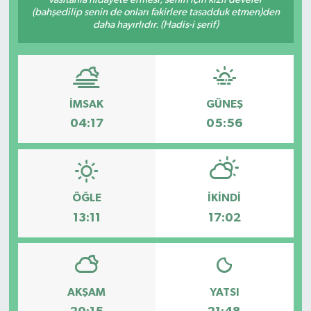
(bahşedilip senin de onları fakirlere tasadduk etmen)den
Dünya
daha hayırlıdır. (Hadis-i şerif)
Eğitim
Ekonomi
İMSAK
GÜNEŞ
04:17
05:56
Emet
Foto Galeri
ÖĞLE
İKINDI
Gediz
13:11
17:02
Genel
Gündem
AKŞAM
YATSI
Hisarcık