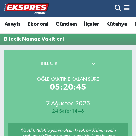
Altıntaş
Hava Durumu
Asayiş
Ekonomi
Gündem
İlçeler
Kütahya
Asayiş
Trafik Durumu
Bilecik Namaz Vakitleri
Aslanapa
Süper Lig Puan Durumu ve Fikstür
BİLECİK
Biyografiler
Tüm Manşetler
ÖĞLE VAKTINE KALAN SÜRE
Bölge
Son Dakika Haberleri
05:20:45
Çavdarhisar
Haber Arşivi
7 Ağustos 2026
24 Safer 1448
Domaniç
(Yâ Ali!) Allâh'a yemin olsun ki tek bir kişinin senin
Dumlupınar
vasıtanla hidâyete ermesi, senin için kızıl develer