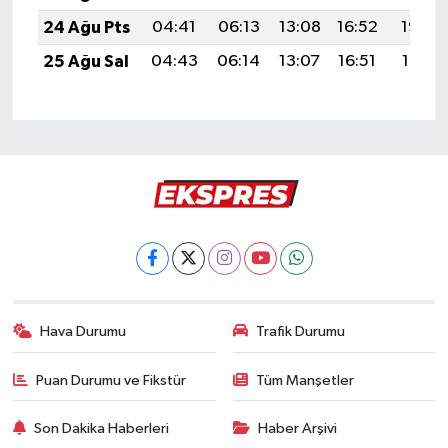
24 Ağu Pts
04:41
06:13
13:08
16:52
19:52
25 Ağu Sal
04:43
06:14
13:07
16:51
19:51
Hava Durumu
Trafik Durumu
Puan Durumu ve Fikstür
Tüm Manşetler
Son Dakika Haberleri
Haber Arşivi