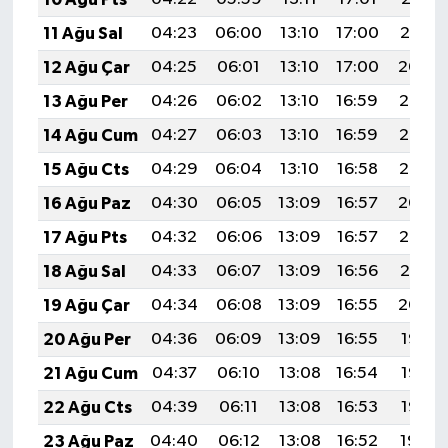
Türkiye
11 Ağu Sal
04:23
06:00
13:10
17:00
20:10
12 Ağu Çar
04:25
06:01
13:10
17:00
20:09
Video Galeri
13 Ağu Per
04:26
06:02
13:10
16:59
20:08
Yaşam
14 Ağu Cum
04:27
06:03
13:10
16:59
20:07
15 Ağu Cts
04:29
06:04
13:10
16:58
20:05
Yemek Tarifleri
16 Ağu Paz
04:30
06:05
13:09
16:57
20:04
17 Ağu Pts
04:32
06:06
13:09
16:57
20:03
18 Ağu Sal
04:33
06:07
13:09
16:56
20:01
19 Ağu Çar
04:34
06:08
13:09
16:55
20:00
20 Ağu Per
04:36
06:09
13:09
16:55
19:58
21 Ağu Cum
04:37
06:10
13:08
16:54
19:57
22 Ağu Cts
04:39
06:11
13:08
16:53
19:55
23 Ağu Paz
04:40
06:12
13:08
16:52
19:54