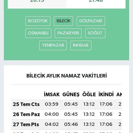
20:15
21:48
İlçeler
BOZÜYÜK
BİLECİK
GÖLPAZARI
Köşe Yazıları
OSMANELİ
PAZARYERİ
SÖĞÜT
Kültür Sanat
YENİPAZAR
İNHİSAR
Kütahya
Magazin
BİLECİK AYLIK NAMAZ VAKITLERI
Otomobil
İMSAK
GÜNEŞ
ÖĞLE
İKINDI
AKŞA
25 Tem Cts
03:59
05:45
13:12
17:06
20:29
Pazarlar
26 Tem Paz
04:00
05:45
13:12
17:06
20:28
Politika
27 Tem Pts
04:02
05:46
13:12
17:06
20:27