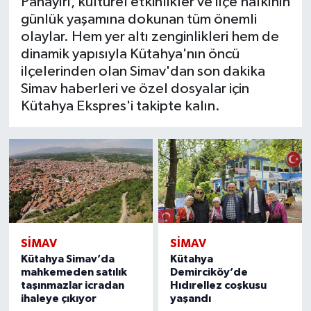
Panayırı, kültürel etkinlikler ve ilçe halkının
Resmi İlan
günlük yaşamına dokunan tüm önemli
olaylar. Hem yer altı zenginlikleri hem de
Rüya Tabirleri
dinamik yapısıyla Kütahya'nın öncü
ilçelerinden olan Simav'dan son dakika
Sağlık
Simav haberleri ve özel dosyalar için
Kütahya Ekspres'i takipte kalın.
Şaphane
Simav
Siyaset
Spor
SIMAV
SIMAV
Tavşanlı
Kütahya Simav’da
Kütahya
mahkemeden satılık
Demirciköy’de
taşınmazlar icradan
Hıdırellez coşkusu
Teknoloji
ihaleye çıkıyor
yaşandı