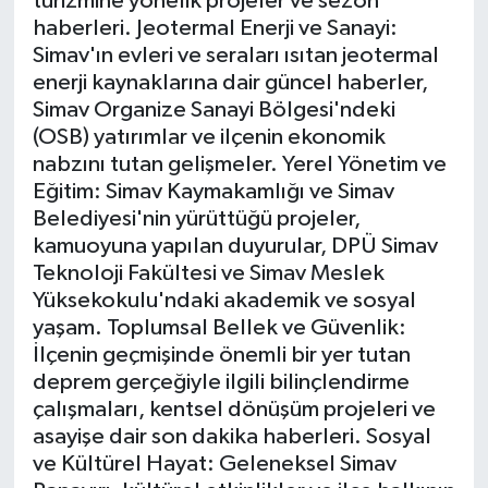
turizmine yönelik projeler ve sezon
haberleri. Jeotermal Enerji ve Sanayi:
İlçeler
Simav'ın evleri ve seraları ısıtan jeotermal
enerji kaynaklarına dair güncel haberler,
Köşe Yazıları
Simav Organize Sanayi Bölgesi'ndeki
(OSB) yatırımlar ve ilçenin ekonomik
nabzını tutan gelişmeler. Yerel Yönetim ve
Kültür Sanat
Eğitim: Simav Kaymakamlığı ve Simav
Belediyesi'nin yürüttüğü projeler,
Kütahya
kamuoyuna yapılan duyurular, DPÜ Simav
Teknoloji Fakültesi ve Simav Meslek
Magazin
Yüksekokulu'ndaki akademik ve sosyal
yaşam. Toplumsal Bellek ve Güvenlik:
Otomobil
İlçenin geçmişinde önemli bir yer tutan
deprem gerçeğiyle ilgili bilinçlendirme
Pazarlar
çalışmaları, kentsel dönüşüm projeleri ve
asayişe dair son dakika haberleri. Sosyal
Politika
ve Kültürel Hayat: Geleneksel Simav