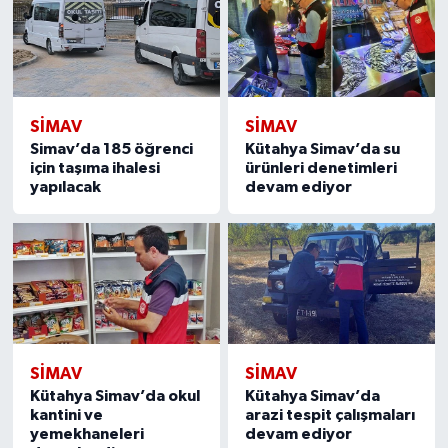
SIMAV
SIMAV
Simav’da 185 öğrenci
Kütahya Simav’da su
için taşıma ihalesi
ürünleri denetimleri
yapılacak
devam ediyor
SIMAV
SIMAV
Kütahya Simav’da okul
Kütahya Simav’da
kantini ve
arazi tespit çalışmaları
yemekhaneleri
devam ediyor