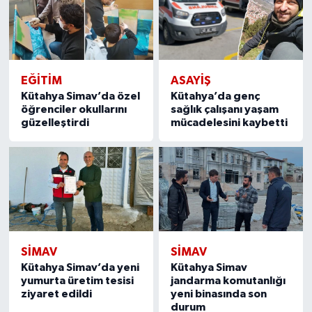
EĞITIM
ASAYIŞ
Kütahya Simav’da özel
Kütahya’da genç
öğrenciler okullarını
sağlık çalışanı yaşam
güzelleştirdi
mücadelesini kaybetti
SIMAV
SIMAV
Kütahya Simav’da yeni
Kütahya Simav
yumurta üretim tesisi
jandarma komutanlığı
ziyaret edildi
yeni binasında son
durum