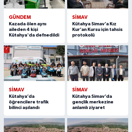
GÜNDEM
SIMAV
Kazada ölen aynı
Kütahya Simav’a Kız
aileden 4 kişi
Kur’an Kursu için tahsis
Kütahya'da defnedildi
protokolü
SIMAV
SIMAV
Kütahya’da
Kütahya Simav’da
öğrencilere trafik
gençlik merkezine
bilinci aşılandı
anlamlı ziyaret