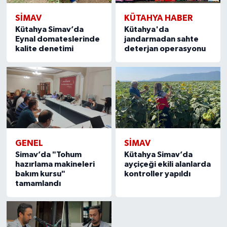
SIMAV
KÜTAHYA HABER
Kütahya Simav’da
Kütahya'da
Eynal domateslerinde
jandarmadan sahte
kalite denetimi
deterjan operasyonu
GENEL
SIMAV
Simav’da "Tohum
Kütahya Simav’da
hazırlama makineleri
ayçiçeği ekili alanlarda
bakım kursu"
kontroller yapıldı
tamamlandı