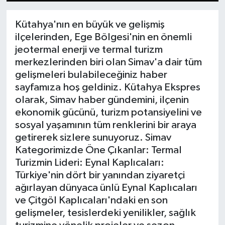
1
2
3
4
5
6
7
8
9
10
11
12
13
14
15
Dünya
Kütahya'nın en büyük ve gelişmiş
ilçelerinden, Ege Bölgesi'nin en önemli
Eğitim
jeotermal enerji ve termal turizm
merkezlerinden biri olan Simav'a dair tüm
Ekonomi
gelişmeleri bulabileceğiniz haber
sayfamıza hoş geldiniz. Kütahya Ekspres
Emet
olarak, Simav haber gündemini, ilçenin
ekonomik gücünü, turizm potansiyelini ve
Foto Galeri
sosyal yaşamının tüm renklerini bir araya
getirerek sizlere sunuyoruz. Simav
Gediz
Kategorimizde Öne Çıkanlar: Termal
Turizmin Lideri: Eynal Kaplıcaları:
Genel
Türkiye'nin dört bir yanından ziyaretçi
ağırlayan dünyaca ünlü Eynal Kaplıcaları
Gündem
ve Çitgöl Kaplıcaları'ndaki en son
gelişmeler, tesislerdeki yenilikler, sağlık
Hisarcık