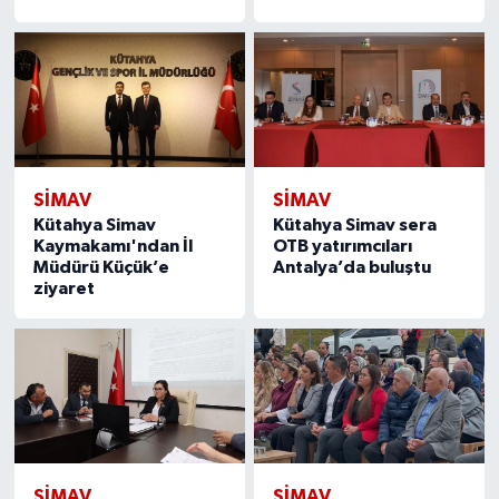
SIMAV
SIMAV
Kütahya Simav
Kütahya Simav sera
Kaymakamı'ndan İl
OTB yatırımcıları
Müdürü Küçük’e
Antalya’da buluştu
ziyaret
SIMAV
SIMAV