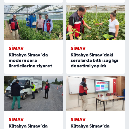
Türkiye
Video Galeri
Yaşam
SIMAV
SIMAV
Yemek Tarifleri
Kütahya Simav'da
Kütahya Simav’daki
modern sera
seralarda bitki sağlığı
üreticilerine ziyaret
denetimi yapıldı
SIMAV
SIMAV
Kütahya Simav’da
Kütahya Simav’da