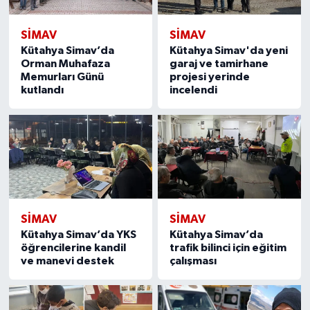
SIMAV
SIMAV
Kütahya Simav’da
Kütahya Simav'da yeni
Orman Muhafaza
garaj ve tamirhane
Memurları Günü
projesi yerinde
kutlandı
incelendi
SIMAV
SIMAV
Kütahya Simav’da YKS
Kütahya Simav’da
öğrencilerine kandil
trafik bilinci için eğitim
ve manevi destek
çalışması