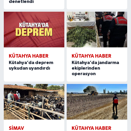
denetlendi
KÜTAHYA HABER
KÜTAHYA HABER
Kütahya’da deprem
Kütahya’da jandarma
uykudan uyandırdı
ekiplerinden
operasyon
SIMAV
KÜTAHYA HABER