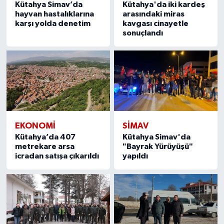
Kütahya Simav’da
Kütahya'da iki kardeş
hayvan hastalıklarına
arasındaki miras
karşı yolda denetim
kavgası cinayetle
sonuçlandı
EKONOMI
SIMAV
Kütahya’da 407
Kütahya Simav'da
metrekare arsa
"Bayrak Yürüyüşü"
icradan satışa çıkarıldı
yapıldı