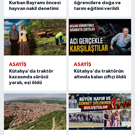
Kurban Bayramı öncesi
öğrencilere doğa ve
hayvan nakil denetimi
tarım eğitimi verildi
ASAYIŞ
ASAYIŞ
Kütahya'da traktör
Kütahya'da traktörün
kazasında sürücü
altında kalan çiftçi öldü
yaralı, eşi öldü