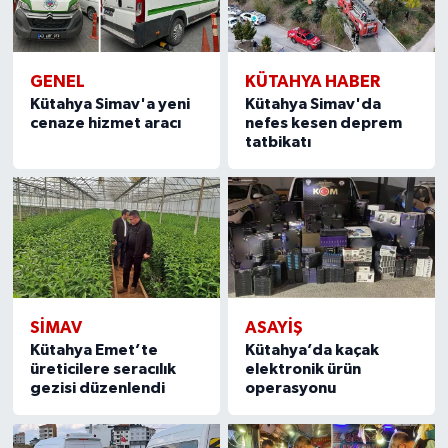
GENEL
KÜTAHYA HABER
Kütahya Simav'a yeni
Kütahya Simav'da
cenaze hizmet aracı
nefes kesen deprem
tatbikatı
SIMAV
ASAYIŞ
Kütahya Emet’te
Kütahya’da kaçak
üreticilere seracılık
elektronik ürün
gezisi düzenlendi
operasyonu