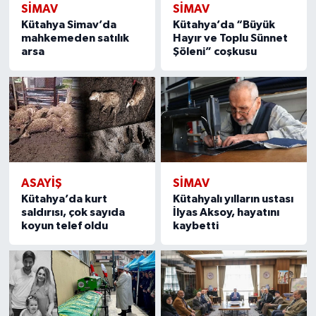
SIMAV
SIMAV
Kütahya Simav’da
Kütahya’da “Büyük
mahkemeden satılık
Hayır ve Toplu Sünnet
arsa
Şöleni” coşkusu
ASAYIŞ
SIMAV
Kütahya’da kurt
Kütahyalı yılların ustası
saldırısı, çok sayıda
İlyas Aksoy, hayatını
koyun telef oldu
kaybetti