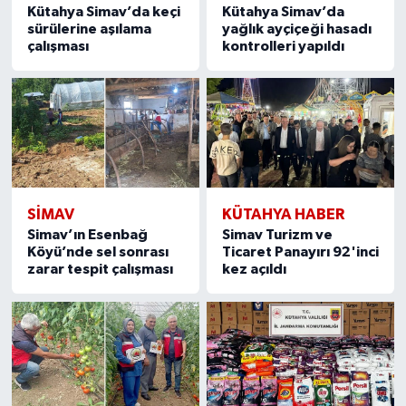
Kütahya Simav’da keçi
Kütahya Simav’da
sürülerine aşılama
yağlık ayçiçeği hasadı
çalışması
kontrolleri yapıldı
SIMAV
KÜTAHYA HABER
Simav’ın Esenbağ
Simav Turizm ve
Köyü’nde sel sonrası
Ticaret Panayırı 92'inci
zarar tespit çalışması
kez açıldı