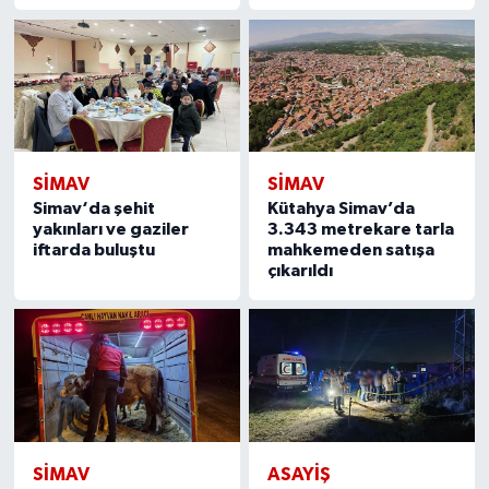
SIMAV
SIMAV
Simav‘da şehit
Kütahya Simav’da
yakınları ve gaziler
3.343 metrekare tarla
iftarda buluştu
mahkemeden satışa
çıkarıldı
SIMAV
ASAYIŞ