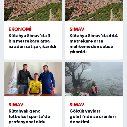
EKONOMI
SIMAV
Kütahya Simav’da 3
Kütahya Simav’da 444
bin metrekare arsa
metrekare arsa
icradan satışa çıkarıldı
mahkemeden satışa
çıkarıldı
SIMAV
SIMAV
Kütahyalı genç
Gölcük yaylası
futbolcu Isparta’da
göleti’nde su ürünleri
profesyonel oldu
denetimi