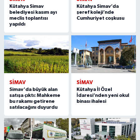
Kütahya Simav
Kütahya Simav’da
belediyesi kasım ayı
şeref koleji’nde
meclis toplantısı
Cumhuriyet coşkusu
yapıldı
SIMAV
SIMAV
Simav'da büyük alan
Kütahya İl Özel
satışa çıktı: Mahkeme
İdaresi’nden yeni okul
bu rakamı getirene
binası ihalesi
satılacağını duyurdu