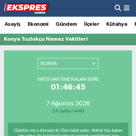
Altıntaş
Hava Durumu
Asayiş
Ekonomi
Gündem
İlçeler
Kütahya
Asayiş
Trafik Durumu
Konya Tuzlukçu Namaz Vakitleri
Aslanapa
Süper Lig Puan Durumu ve Fikstür
KONYA
Biyografiler
Tüm Manşetler
YATSI VAKTINE KALAN SÜRE
Bölge
Son Dakika Haberleri
01:46:45
Çavdarhisar
Haber Arşivi
7 Ağustos 2026
24 Safer 1448
Domaniç
Gördün mü o kimseyi ki: Dini inkâr eder. Yetimi itip kakan
Dumlupınar
işte odur. Ve (o kimse) yoksula yemek yedirilmesi için