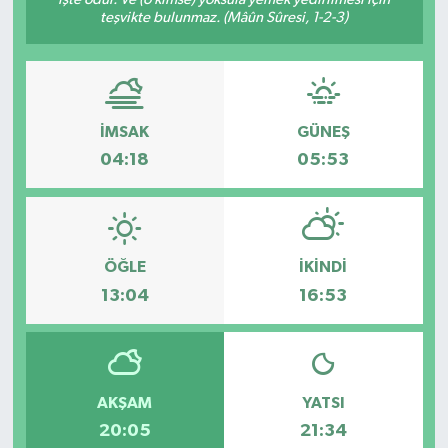
teşvikte bulunmaz. (Mâûn Sûresi, 1-2-3)
Dünya
Eğitim
İMSAK
GÜNEŞ
Ekonomi
04:18
05:53
Emet
Foto Galeri
ÖĞLE
İKINDI
Gediz
13:04
16:53
Genel
Gündem
AKŞAM
YATSI
20:05
21:34
Hisarcık