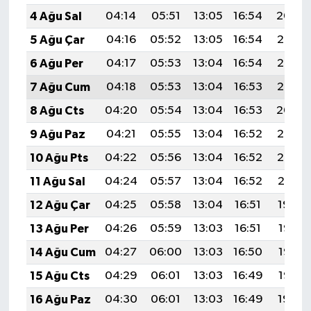
Türkiye
4 Ağu Sal
04:14
05:51
13:05
16:54
20:09
5 Ağu Çar
04:16
05:52
13:05
16:54
20:08
Video Galeri
6 Ağu Per
04:17
05:53
13:04
16:54
20:06
Yaşam
7 Ağu Cum
04:18
05:53
13:04
16:53
20:05
8 Ağu Cts
04:20
05:54
13:04
16:53
20:04
Yemek Tarifleri
9 Ağu Paz
04:21
05:55
13:04
16:52
20:03
10 Ağu Pts
04:22
05:56
13:04
16:52
20:02
11 Ağu Sal
04:24
05:57
13:04
16:52
20:01
12 Ağu Çar
04:25
05:58
13:04
16:51
19:59
13 Ağu Per
04:26
05:59
13:03
16:51
19:58
14 Ağu Cum
04:27
06:00
13:03
16:50
19:57
15 Ağu Cts
04:29
06:01
13:03
16:49
19:56
16 Ağu Paz
04:30
06:01
13:03
16:49
19:54