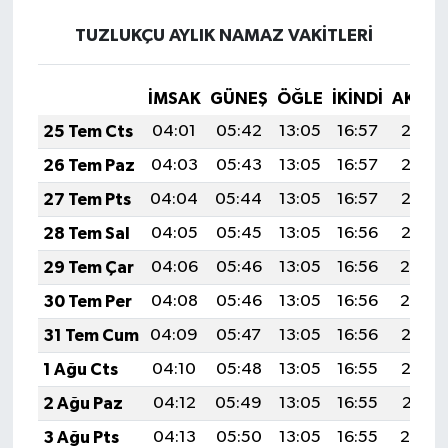
Resmi İlan
TUZLUKÇU AYLIK NAMAZ VAKITLERI
Rüya Tabirleri
İMSAK
GÜNEŞ
ÖĞLE
İKINDI
AKŞA
Sağlık
25 Tem Cts
04:01
05:42
13:05
16:57
20:18
Şaphane
26 Tem Paz
04:03
05:43
13:05
16:57
20:17
27 Tem Pts
04:04
05:44
13:05
16:57
20:16
Simav
28 Tem Sal
04:05
05:45
13:05
16:56
20:15
Siyaset
29 Tem Çar
04:06
05:46
13:05
16:56
20:14
30 Tem Per
04:08
05:46
13:05
16:56
20:14
Spor
31 Tem Cum
04:09
05:47
13:05
16:56
20:13
Tavşanlı
1 Ağu Cts
04:10
05:48
13:05
16:55
20:12
2 Ağu Paz
04:12
05:49
13:05
16:55
20:11
Teknoloji
3 Ağu Pts
04:13
05:50
13:05
16:55
20:10