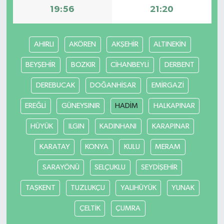
19:56
21:20
İlçeler
AHIRLI
AKÖREN
AKŞEHİR
ALTINEKİN
Köşe Yazıları
BEYŞEHİR
BOZKIR
CİHANBEYLİ
DERBENT
Kültür Sanat
DEREBUCAK
DOĞANHİSAR
EMİRGAZİ
Kütahya
EREĞLİ
GÜNEYSINIR
HADİM
HALKAPINAR
Magazin
HÜYÜK
ILGIN
KADINHANI
KARAPINAR
KARATAY
KONYA
KULU
MERAM
Otomobil
SARAYÖNÜ
SELÇUKLU
SEYDİŞEHİR
Pazarlar
TAŞKENT
TUZLUKÇU
YALIHÜYÜK
YUNAK
Politika
ÇELTİK
ÇUMRA