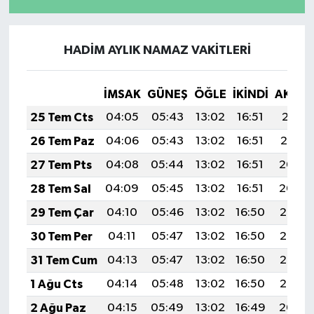
Resmi İlan
Rüya Tabirleri
HADİM AYLIK NAMAZ VAKITLERI
Sağlık
İMSAK
GÜNEŞ
ÖĞLE
İKINDI
AKŞA
Şaphane
25 Tem Cts
04:05
05:43
13:02
16:51
20:11
26 Tem Paz
04:06
05:43
13:02
16:51
20:10
Simav
27 Tem Pts
04:08
05:44
13:02
16:51
20:09
Siyaset
28 Tem Sal
04:09
05:45
13:02
16:51
20:09
29 Tem Çar
04:10
05:46
13:02
16:50
20:08
Spor
30 Tem Per
04:11
05:47
13:02
16:50
20:07
Tavşanlı
31 Tem Cum
04:13
05:47
13:02
16:50
20:06
1 Ağu Cts
04:14
05:48
13:02
16:50
20:05
Teknoloji
2 Ağu Paz
04:15
05:49
13:02
16:49
20:04