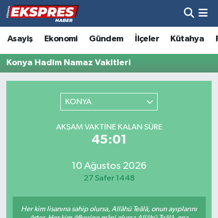
Altıntaş
Hava Durumu
Asayiş
Ekonomi
Gündem
İlçeler
Kütahya
Asayiş
Trafik Durumu
Konya Hadim Namaz Vakitleri
Aslanapa
Süper Lig Puan Durumu ve Fikstür
KONYA
Biyografiler
Tüm Manşetler
AKŞAM VAKTINE KALAN SÜRE
Bölge
Son Dakika Haberleri
45:01
Çavdarhisar
Haber Arşivi
10 Ağustos 2026
27 Safer 1448
Domaniç
Her kim lisanına sahip olursa, Allâhü Teâlâ, onun ayıplarını
Dumlupınar
örter. Her kim öfkesine mâni olursa Allâhü Teâlâ, ona