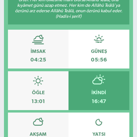
kıyâmet günü azap etmez. Her kim de Allâhü Teâlâ'ya
Dünya
özrünü arz ederse Allâhü Teâlâ, onun özrünü kabul eder.
(Hadis-i şerif)
Eğitim
Ekonomi
İMSAK
GÜNEŞ
Emet
04:25
05:56
Foto Galeri
Gediz
ÖĞLE
İKINDI
13:01
16:47
Genel
Gündem
AKŞAM
YATSI
Hisarcık