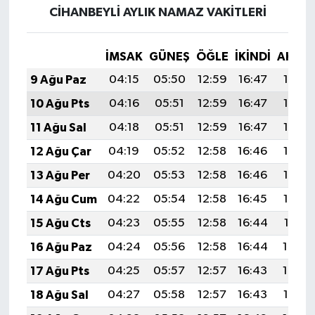
Resmi İlan
CİHANBEYLİ AYLIK NAMAZ VAKITLERI
Rüya Tabirleri
İMSAK
GÜNEŞ
ÖĞLE
İKINDI
AKŞA
Sağlık
9 Ağu Paz
04:15
05:50
12:59
16:47
19:58
10 Ağu Pts
04:16
05:51
12:59
16:47
19:57
Şaphane
11 Ağu Sal
04:18
05:51
12:59
16:47
19:56
Simav
12 Ağu Çar
04:19
05:52
12:58
16:46
19:55
13 Ağu Per
04:20
05:53
12:58
16:46
19:53
Siyaset
14 Ağu Cum
04:22
05:54
12:58
16:45
19:52
Spor
15 Ağu Cts
04:23
05:55
12:58
16:44
19:51
16 Ağu Paz
04:24
05:56
12:58
16:44
19:49
Tavşanlı
17 Ağu Pts
04:25
05:57
12:57
16:43
19:48
Teknoloji
18 Ağu Sal
04:27
05:58
12:57
16:43
19:47