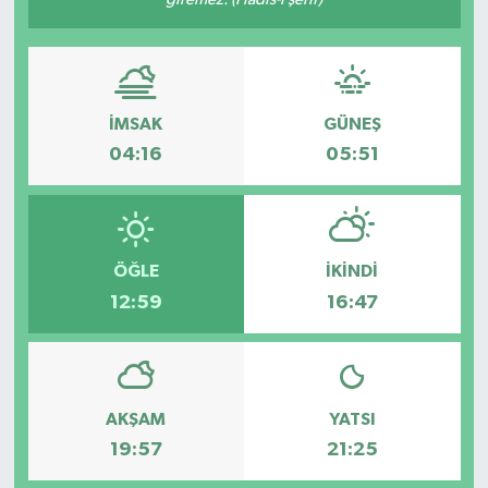
Dünya
Eğitim
İMSAK
GÜNEŞ
Ekonomi
04:16
05:51
Emet
Foto Galeri
ÖĞLE
İKINDI
12:59
16:47
Gediz
Genel
AKŞAM
YATSI
Gündem
19:57
21:25
Hisarcık