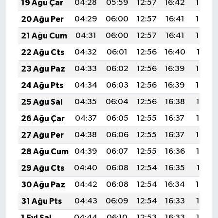
19 Ağu Çar
04:28
05:59
12:57
16:42
19:45
Türkiye
20 Ağu Per
04:29
06:00
12:57
16:41
19:44
Video Galeri
21 Ağu Cum
04:31
06:00
12:57
16:41
19:43
22 Ağu Cts
04:32
06:01
12:56
16:40
19:41
Yaşam
23 Ağu Paz
04:33
06:02
12:56
16:39
19:40
Yemek Tarifleri
24 Ağu Pts
04:34
06:03
12:56
16:39
19:39
25 Ağu Sal
04:35
06:04
12:56
16:38
19:37
26 Ağu Çar
04:37
06:05
12:55
16:37
19:36
27 Ağu Per
04:38
06:06
12:55
16:37
19:34
28 Ağu Cum
04:39
06:07
12:55
16:36
19:33
29 Ağu Cts
04:40
06:08
12:54
16:35
19:31
30 Ağu Paz
04:42
06:08
12:54
16:34
19:30
31 Ağu Pts
04:43
06:09
12:54
16:33
19:28
1 Eyl Sal
04:44
06:10
12:53
16:33
19:27