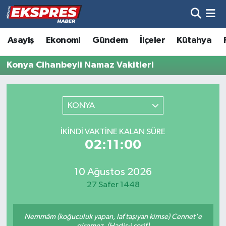
Altıntaş
Hava Durumu
Asayiş
Ekonomi
Gündem
İlçeler
Kütahya
Asayiş
Trafik Durumu
Konya Cihanbeyli Namaz Vakitleri
Aslanapa
Süper Lig Puan Durumu ve Fikstür
KONYA
Biyografiler
Tüm Manşetler
İKINDI VAKTINE KALAN SÜRE
Bölge
Son Dakika Haberleri
02:11:00
Çavdarhisar
Haber Arşivi
10 Ağustos 2026
27 Safer 1448
Domaniç
Nemmâm (koğuculuk yapan, laf taşıyan kimse) Cennet'e
Dumlupınar
giremez. (Hadis-i şerif)