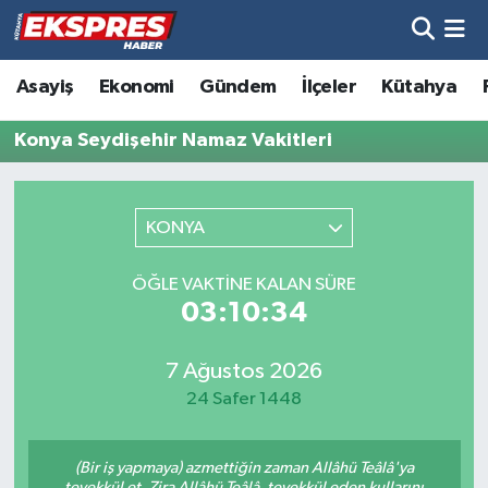
Altıntaş
Hava Durumu
Asayiş
Ekonomi
Gündem
İlçeler
Kütahya
Asayiş
Trafik Durumu
Konya Seydişehir Namaz Vakitleri
Aslanapa
Süper Lig Puan Durumu ve Fikstür
KONYA
Biyografiler
Tüm Manşetler
ÖĞLE VAKTINE KALAN SÜRE
Bölge
Son Dakika Haberleri
03:10:34
Çavdarhisar
Haber Arşivi
7 Ağustos 2026
24 Safer 1448
Domaniç
(Bir iş yapmaya) azmettiğin zaman Allâhü Teâlâ'ya
Dumlupınar
tevekkül et. Zira Allâhü Teâlâ, tevekkül eden kullarını