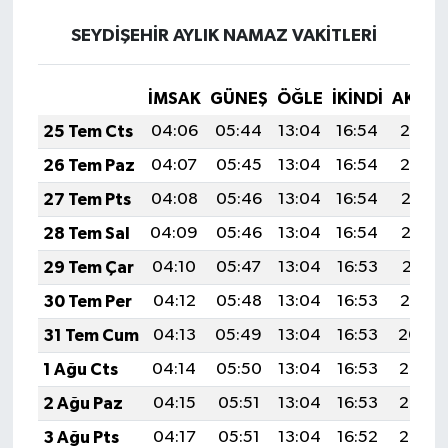
Resmi İlan
SEYDİŞEHİR AYLIK NAMAZ VAKITLERI
Rüya Tabirleri
İMSAK
GÜNEŞ
ÖĞLE
İKINDI
AKŞA
Sağlık
25 Tem Cts
04:06
05:44
13:04
16:54
20:14
Şaphane
26 Tem Paz
04:07
05:45
13:04
16:54
20:14
27 Tem Pts
04:08
05:46
13:04
16:54
20:13
Simav
28 Tem Sal
04:09
05:46
13:04
16:54
20:12
Siyaset
29 Tem Çar
04:10
05:47
13:04
16:53
20:11
30 Tem Per
04:12
05:48
13:04
16:53
20:10
Spor
31 Tem Cum
04:13
05:49
13:04
16:53
20:09
Tavşanlı
1 Ağu Cts
04:14
05:50
13:04
16:53
20:08
2 Ağu Paz
04:15
05:51
13:04
16:53
20:07
Teknoloji
3 Ağu Pts
04:17
05:51
13:04
16:52
20:06