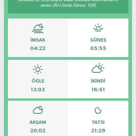
sever. (Âl-i İmrân Sûresi, 159)
Dünya
Eğitim
İMSAK
GÜNEŞ
Ekonomi
04:22
05:55
Emet
Foto Galeri
ÖĞLE
İKINDI
Gediz
13:03
16:51
Genel
Gündem
AKŞAM
YATSI
20:02
21:29
Hisarcık