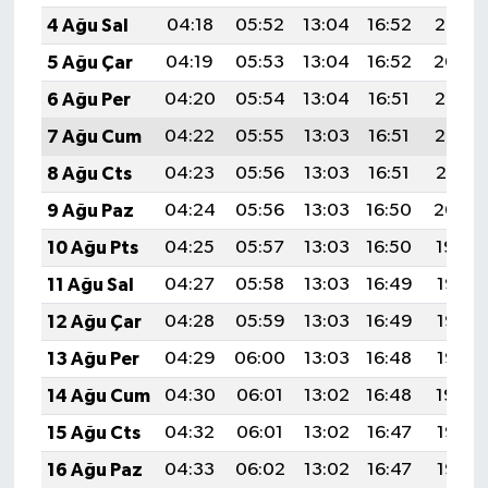
Türkiye
4 Ağu Sal
04:18
05:52
13:04
16:52
20:05
5 Ağu Çar
04:19
05:53
13:04
16:52
20:04
Video Galeri
6 Ağu Per
04:20
05:54
13:04
16:51
20:03
Yaşam
7 Ağu Cum
04:22
05:55
13:03
16:51
20:02
8 Ağu Cts
04:23
05:56
13:03
16:51
20:01
Yemek Tarifleri
9 Ağu Paz
04:24
05:56
13:03
16:50
20:00
10 Ağu Pts
04:25
05:57
13:03
16:50
19:59
11 Ağu Sal
04:27
05:58
13:03
16:49
19:58
12 Ağu Çar
04:28
05:59
13:03
16:49
19:57
13 Ağu Per
04:29
06:00
13:03
16:48
19:55
14 Ağu Cum
04:30
06:01
13:02
16:48
19:54
15 Ağu Cts
04:32
06:01
13:02
16:47
19:53
16 Ağu Paz
04:33
06:02
13:02
16:47
19:52