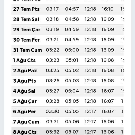
Resmi İlan
27 Tem Pts
03:17
04:57
12:18
16:10
19:29
Rüya Tabirleri
28 Tem Sal
03:18
04:58
12:18
16:09
19:28
29 Tem Çar
03:19
04:59
12:18
16:09
19:27
Sağlık
30 Tem Per
03:21
04:59
12:18
16:09
19:27
Şaphane
31 Tem Cum
03:22
05:00
12:18
16:09
19:26
1 Ağu Cts
03:23
05:01
12:18
16:08
19:25
Simav
2 Ağu Paz
03:25
05:02
12:18
16:08
19:24
Siyaset
3 Ağu Pts
03:26
05:03
12:18
16:08
19:23
4 Ağu Sal
03:27
05:04
12:18
16:07
19:22
Spor
5 Ağu Çar
03:28
05:05
12:18
16:07
19:21
Tavşanlı
6 Ağu Per
03:30
05:05
12:17
16:07
19:19
7 Ağu Cum
03:31
05:06
12:17
16:06
19:18
Teknoloji
8 Ağu Cts
03:32
05:07
12:17
16:06
19:17