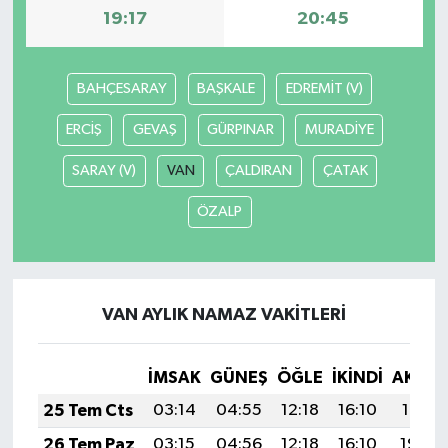
19:17
20:45
İlçeler
BAHÇESARAY
BAŞKALE
EDREMİT (V)
Köşe Yazıları
ERCİŞ
GEVAŞ
GÜRPINAR
MURADİYE
Kültür Sanat
SARAY (V)
VAN
ÇALDIRAN
ÇATAK
Kütahya
ÖZALP
Magazin
Otomobil
VAN AYLIK NAMAZ VAKITLERI
Pazarlar
İMSAK
GÜNEŞ
ÖĞLE
İKINDI
AKŞA
Politika
25 Tem Cts
03:14
04:55
12:18
16:10
19:31
26 Tem Paz
03:15
04:56
12:18
16:10
19:30