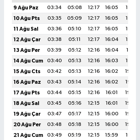
Türkiye
9 Ağu Paz
03:34
05:08
12:17
16:05
19:16
10 Ağu Pts
03:35
05:09
12:17
16:05
19:15
Video Galeri
11 Ağu Sal
03:36
05:10
12:17
16:05
19:14
Yaşam
12 Ağu Çar
03:38
05:11
12:17
16:04
19:12
13 Ağu Per
03:39
05:12
12:16
16:04
19:11
Yemek Tarifleri
14 Ağu Cum
03:40
05:13
12:16
16:03
19:10
15 Ağu Cts
03:42
05:13
12:16
16:02
19:09
16 Ağu Paz
03:43
05:14
12:16
16:02
19:07
17 Ağu Pts
03:44
05:15
12:16
16:01
19:06
18 Ağu Sal
03:45
05:16
12:15
16:01
19:05
19 Ağu Çar
03:47
05:17
12:15
16:00
19:03
20 Ağu Per
03:48
05:18
12:15
16:00
19:02
21 Ağu Cum
03:49
05:19
12:15
15:59
19:01