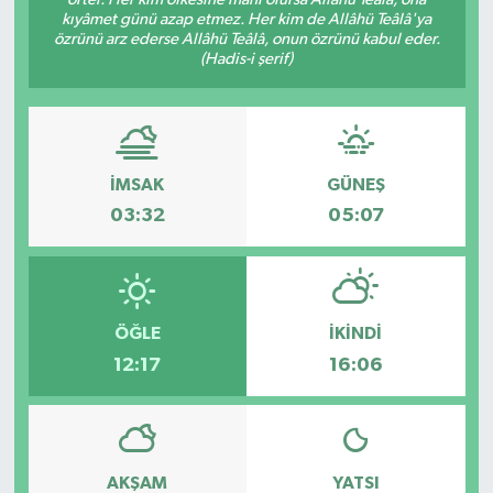
kıyâmet günü azap etmez. Her kim de Allâhü Teâlâ'ya
Dünya
özrünü arz ederse Allâhü Teâlâ, onun özrünü kabul eder.
(Hadis-i şerif)
Eğitim
Ekonomi
İMSAK
GÜNEŞ
Emet
03:32
05:07
Foto Galeri
Gediz
ÖĞLE
İKINDI
12:17
16:06
Genel
Gündem
AKŞAM
YATSI
Hisarcık