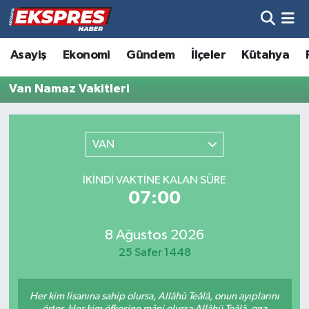
Altıntaş
Hava Durumu
Asayiş
Ekonomi
Gündem
İlçeler
Kütahya
Asayiş
Trafik Durumu
Van Namaz Vakitleri
Aslanapa
Süper Lig Puan Durumu ve Fikstür
VAN
Biyografiler
Tüm Manşetler
İKINDI VAKTINE KALAN SÜRE
Bölge
Son Dakika Haberleri
07:00
Çavdarhisar
Haber Arşivi
8 Ağustos 2026
25 Safer 1448
Domaniç
Her kim lisanına sahip olursa, Allâhü Teâlâ, onun ayıplarını
Dumlupınar
örter. Her kim öfkesine mâni olursa Allâhü Teâlâ, ona