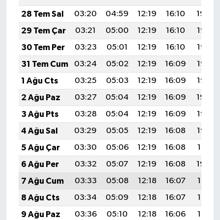
Resmi İlan
28 Tem Sal
03:20
04:59
12:19
16:10
19:29
Rüya Tabirleri
29 Tem Çar
03:21
05:00
12:19
16:10
19:28
30 Tem Per
03:23
05:01
12:19
16:10
19:27
Sağlık
31 Tem Cum
03:24
05:02
12:19
16:09
19:26
Şaphane
1 Ağu Cts
03:25
05:03
12:19
16:09
19:25
2 Ağu Paz
03:27
05:04
12:19
16:09
19:24
Simav
3 Ağu Pts
03:28
05:04
12:19
16:09
19:23
Siyaset
4 Ağu Sal
03:29
05:05
12:19
16:08
19:22
5 Ağu Çar
03:30
05:06
12:19
16:08
19:21
Spor
6 Ağu Per
03:32
05:07
12:19
16:08
19:20
Tavşanlı
7 Ağu Cum
03:33
05:08
12:18
16:07
19:19
8 Ağu Cts
03:34
05:09
12:18
16:07
19:18
Teknoloji
9 Ağu Paz
03:36
05:10
12:18
16:06
19:17