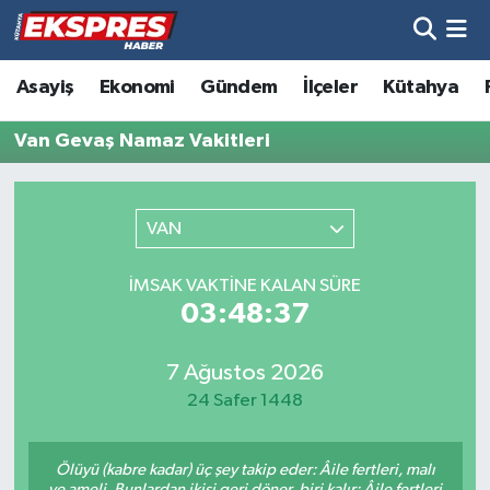
Altıntaş
Hava Durumu
Asayiş
Ekonomi
Gündem
İlçeler
Kütahya
Asayiş
Trafik Durumu
Van Gevaş Namaz Vakitleri
Aslanapa
Süper Lig Puan Durumu ve Fikstür
VAN
Biyografiler
Tüm Manşetler
İMSAK VAKTINE KALAN SÜRE
Bölge
Son Dakika Haberleri
03:48:37
Çavdarhisar
Haber Arşivi
7 Ağustos 2026
24 Safer 1448
Domaniç
Ölüyü (kabre kadar) üç şey takip eder: Âile fertleri, malı
Dumlupınar
ve ameli. Bunlardan ikisi geri döner, biri kalır: Âile fertleri