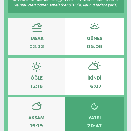
ve malı geri döner, ameli (kendisiyle) kalır. (Hadis-i şerif)
Dünya
Eğitim
İMSAK
GÜNEŞ
Ekonomi
03:33
05:08
Emet
Foto Galeri
ÖĞLE
İKINDI
Gediz
12:18
16:07
Genel
Gündem
AKŞAM
YATSI
19:19
20:47
Hisarcık