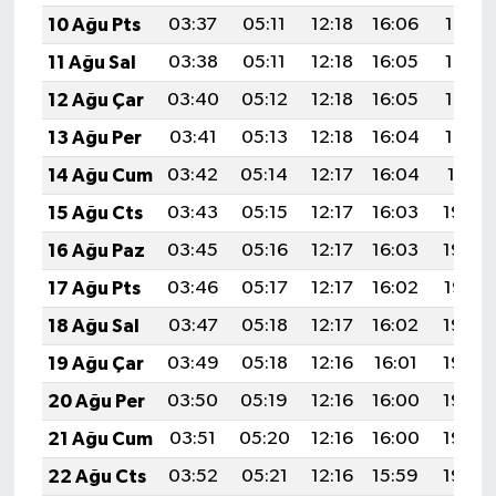
Türkiye
10 Ağu Pts
03:37
05:11
12:18
16:06
19:16
11 Ağu Sal
03:38
05:11
12:18
16:05
19:14
Video Galeri
12 Ağu Çar
03:40
05:12
12:18
16:05
19:13
Yaşam
13 Ağu Per
03:41
05:13
12:18
16:04
19:12
14 Ağu Cum
03:42
05:14
12:17
16:04
19:11
Yemek Tarifleri
15 Ağu Cts
03:43
05:15
12:17
16:03
19:09
16 Ağu Paz
03:45
05:16
12:17
16:03
19:08
17 Ağu Pts
03:46
05:17
12:17
16:02
19:07
18 Ağu Sal
03:47
05:18
12:17
16:02
19:06
19 Ağu Çar
03:49
05:18
12:16
16:01
19:04
20 Ağu Per
03:50
05:19
12:16
16:00
19:03
21 Ağu Cum
03:51
05:20
12:16
16:00
19:02
22 Ağu Cts
03:52
05:21
12:16
15:59
19:00