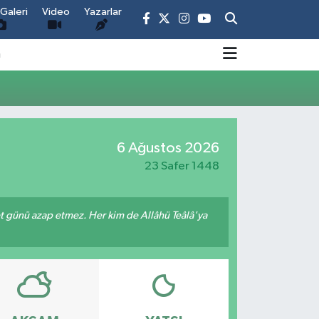
Galeri
Video
Yazarlar
m
6 Ağustos 2026
23 Safer 1448
met günü azap etmez. Her kim de Allâhü Teâlâ'ya