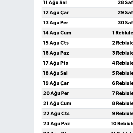
Resmi İlan
11 Ağu Sal
28 Saf
12 Ağu Çar
29 Saf
Rüya Tabirleri
13 Ağu Per
30 Saf
Sağlık
14 Ağu Cum
1 Rebiul
15 Ağu Cts
2 Rebiul
Şaphane
16 Ağu Paz
3 Rebiul
Simav
17 Ağu Pts
4 Rebiul
18 Ağu Sal
5 Rebiul
Siyaset
19 Ağu Çar
6 Rebiul
Spor
20 Ağu Per
7 Rebiul
21 Ağu Cum
8 Rebiul
Tavşanlı
22 Ağu Cts
9 Rebiul
Teknoloji
23 Ağu Paz
10 Rebiu