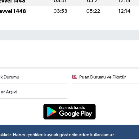
levvel 1448
03:51
05:21
12:14
levvel 1448
03:53
05:22
12:14
fik Durumu
Puan Durumu ve Fikstür
er Arşivi
lıdır. Haber içerikleri kaynak gösterilmeden kullanılamaz.