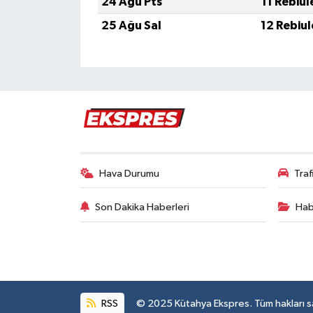
24 Ağu Pts
11 Rebiu
Türkiye
25 Ağu Sal
12 Rebiu
Video Galeri
Yaşam
Yemek Tarifleri
Hava Durumu
Tra
Son Dakika Haberleri
Hab
RSS
© 2025 Kütahya Ekspres. Tüm hakları sak