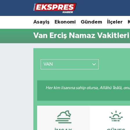
Altıntaş
Hava Durumu
Asayiş
Ekonomi
Gündem
İlçeler
Van Erciş Namaz Vakitleri
Asayiş
Trafik Durumu
Aslanapa
Süper Lig Puan Durumu ve Fikstür
VAN
Biyografiler
Tüm Manşetler
Bölge
Son Dakika Haberleri
Her kim lisanına sahip olursa, Allâhü Teâlâ, o
Çavdarhisar
Haber Arşivi
Domaniç
Dumlupınar