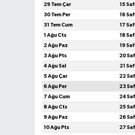
29 Tem Çar
15 Sa
İlçeler
30 Tem Per
16 Sa
31 Tem Cum
17 Sa
Köşe Yazıları
1 Ağu Cts
18 Sa
Kültür Sanat
2 Ağu Paz
19 Sa
3 Ağu Pts
20 Saf
Kütahya
4 Ağu Sal
21 Sa
Magazin
5 Ağu Çar
22 Saf
6 Ağu Per
23 Saf
Otomobil
7 Ağu Cum
24 Saf
Pazarlar
8 Ağu Cts
25 Saf
9 Ağu Paz
26 Saf
Politika
10 Ağu Pts
27 Saf