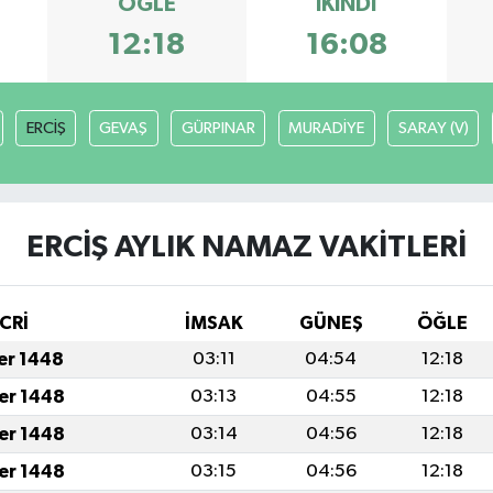
ÖĞLE
İKINDI
12:18
16:08
ERCİŞ
GEVAŞ
GÜRPINAR
MURADİYE
SARAY (V)
ERCİŞ AYLIK NAMAZ VAKITLERI
CRİ
İMSAK
GÜNEŞ
ÖĞLE
fer 1448
03:11
04:54
12:18
fer 1448
03:13
04:55
12:18
fer 1448
03:14
04:56
12:18
fer 1448
03:15
04:56
12:18