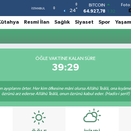
Foto 
BITCOIN
°
24
64.927,78
1.32
DOLAR
Kütahya
Resmi İlan
Sağlık
Siyaset
Spor
Yaşa
47,5894
0.08
EURO
55,0398
-0.02
STERLİN
64,1581
0.16
GRAM ALTIN
ÖĞLE VAKTINE KALAN SÜRE
6527.85
0.54
39:29
BİST100
13.703
11
nun ayıplarını örter. Her kim öfkesine mâni olursa Allâhü Teâlâ, ona kıyâ
özrünü arz ederse Allâhü Teâlâ, onun özrünü kabul eder. (Hadis-i şerif)