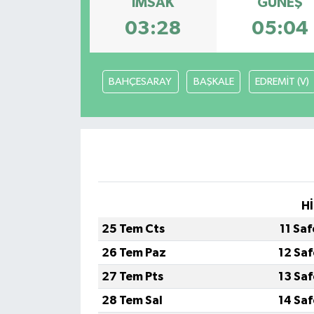
İMSAK
GÜNEŞ
03:28
05:04
Dünya
Eğitim
BAHÇESARAY
BAŞKALE
EDREMİT (V)
Ekonomi
Emet
Foto Galeri
Gediz
Hİ
25 Tem Cts
11 Sa
Genel
26 Tem Paz
12 Sa
Gündem
27 Tem Pts
13 Sa
28 Tem Sal
14 Sa
Hisarcık