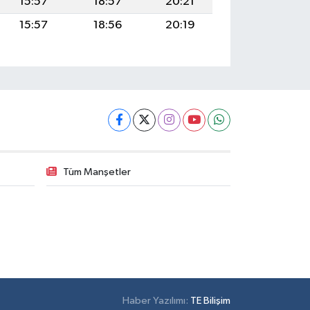
15:57
18:57
20:21
15:57
18:56
20:19
Tüm Manşetler
Haber Yazılımı:
TE Bilişim