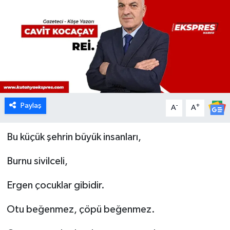
Dünya
Eğitim
Ekonomi
Emet
Paylaş
-
+
A
A
Foto Galeri
Bu küçük şehrin büyük insanları,
Gediz
Burnu sivilceli,
Genel
Ergen çocuklar gibidir.
Gündem
Otu beğenmez, çöpü beğenmez.
Hisarcık