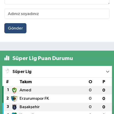
Gönder
Süper Lig Puan Durumu
Süper Lig
#
Takım
O
P
1
Amed
0
0
2
Erzurumspor FK
0
0
3
Başakşehir
0
0