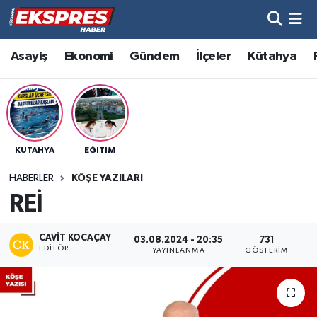
Altıntaş
Hava Durumu
Asayiş
Ekonomi
Gündem
İlçeler
Kütahya
Asayiş
Trafik Durumu
Aslanapa
Süper Lig Puan Durumu ve Fikstür
KÜTAHYA
EĞITIM
Biyografiler
Tüm Manşetler
HABERLER
KÖŞE YAZILARI
Bölge
Son Dakika Haberleri
REİ
Çavdarhisar
Haber Arşivi
CAVIT KOCAÇAY
03.08.2024 - 20:35
731
EDITÖR
YAYINLANMA
GÖSTERIM
O
Domaniç
Dumlupınar