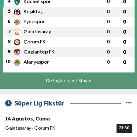
4
Kocaelispor
0
0
5
Beşiktaş
0
0
6
Eyüpspor
0
0
7
Galatasaray
0
0
8
Çorum FK
0
0
9
Gaziantep FK
0
0
10
Alanyaspor
0
0
Detaylar için tıklayın
Süper Lig Fikstür
14 Ağustos, Cuma
Galatasaray - Çorum FK
21:30