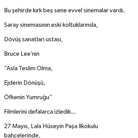
Türkiye
Bu şehirde kırk beş sene evvel sinemalar vardı.
Video Galeri
Saray sinemasının eski koltuklarında,
Yaşam
Dövüş sanatları ustası,
Yemek Tarifleri
Bruce Lee’nin
“Asla Teslim Olma,
Ejderin Dönüşü,
Öfkenin Yumruğu”
Filmlerini defalarca izledik…
27 Mayıs, Lala Hüseyin Paşa İlkokulu
bahçelerinde,