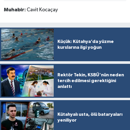
Muhabir:
Cavit Kocaçay
Küçük: Kütahya’da yüzme
kurslarına ilgi yoğun
Rektör Tekin, KSBÜ'nün neden
tercih edilmesi gerektiğini
anlattı
Kütahyalı usta, ölü bataryaları
yeniliyor