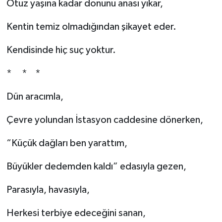
Otuz yaşına kadar donunu anası yıkar,
İlçeler
Kentin temiz olmadığından şikayet eder.
Köşe Yazıları
Kendisinde hiç suç yoktur.
* * *
Kültür Sanat
Dün aracımla,
Kütahya
Çevre yolundan İstasyon caddesine dönerken,
Magazin
“Küçük dağları ben yarattım,
Otomobil
Büyükler dedemden kaldı” edasıyla gezen,
Pazarlar
Parasıyla, havasıyla,
Politika
Herkesi terbiye edeceğini sanan,