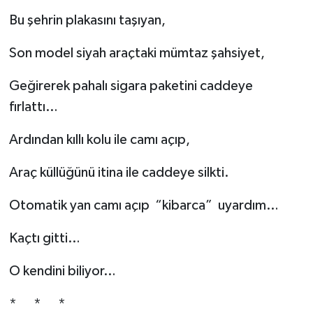
Resmi İlan
Bu şehrin plakasını taşıyan,
Rüya Tabirleri
Son model siyah araçtaki mümtaz şahsiyet,
Sağlık
Geğirerek pahalı sigara paketini caddeye
fırlattı…
Şaphane
Ardından kıllı kolu ile camı açıp,
Simav
Araç küllüğünü itina ile caddeye silkti.
Siyaset
Otomatik yan camı açıp “kibarca” uyardım…
Spor
Kaçtı gitti…
Tavşanlı
O kendini biliyor…
Teknoloji
* * *