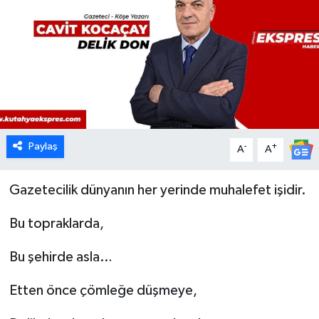
Dünya
Eğitim
Ekonomi
Emet
Paylaş
-
+
A
A
Foto Galeri
Gazetecilik dünyanın her yerinde muhalefet işidir.
Gediz
Bu topraklarda,
Genel
Bu şehirde asla…
Gündem
Etten önce çömleğe düşmeye,
Hisarcık