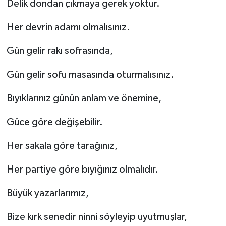
Delik dondan çıkmaya gerek yoktur.
İlçeler
Her devrin adamı olmalısınız.
Köşe Yazıları
Gün gelir rakı sofrasında,
Gün gelir sofu masasında oturmalısınız.
Kültür Sanat
Bıyıklarınız günün anlam ve önemine,
Kütahya
Güce göre değişebilir.
Magazin
Her sakala göre tarağınız,
Otomobil
Her partiye göre bıyığınız olmalıdır.
Pazarlar
Büyük yazarlarımız,
Politika
Bize kırk senedir ninni söyleyip uyutmuşlar,