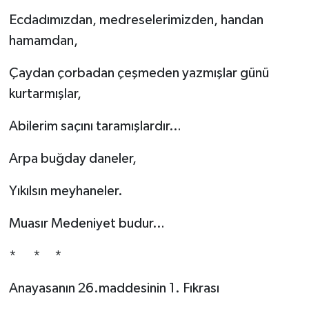
Resmi İlan
Ecdadımızdan, medreselerimizden, handan
Rüya Tabirleri
hamamdan,
Çaydan çorbadan çeşmeden yazmışlar günü
Sağlık
kurtarmışlar,
Şaphane
Abilerim saçını taramışlardır…
Simav
Arpa buğday daneler,
Siyaset
Yıkılsın meyhaneler.
Spor
Muasır Medeniyet budur…
Tavşanlı
* * *
Teknoloji
Anayasanın 26.maddesinin 1. Fıkrası