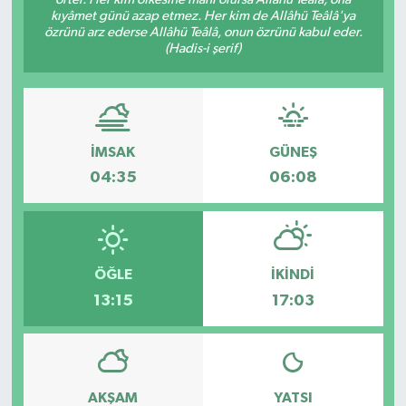
kıyâmet günü azap etmez. Her kim de Allâhü Teâlâ'ya
Dünya
özrünü arz ederse Allâhü Teâlâ, onun özrünü kabul eder.
(Hadis-i şerif)
Eğitim
Ekonomi
İMSAK
GÜNEŞ
Emet
04:35
06:08
Foto Galeri
Gediz
ÖĞLE
İKINDI
13:15
17:03
Genel
Gündem
AKŞAM
YATSI
Hisarcık