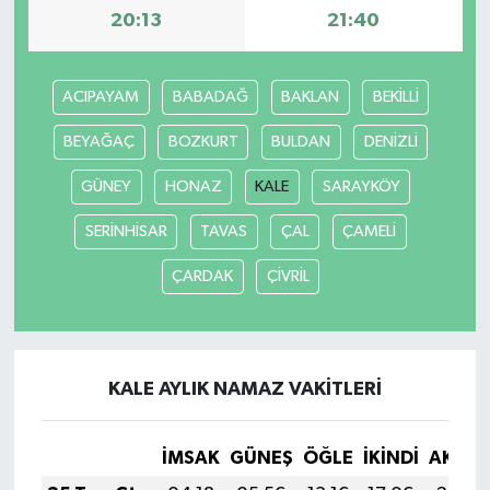
20:13
21:40
İlçeler
ACIPAYAM
BABADAĞ
BAKLAN
BEKİLLİ
Köşe Yazıları
BEYAĞAÇ
BOZKURT
BULDAN
DENİZLİ
Kültür Sanat
GÜNEY
HONAZ
KALE
SARAYKÖY
Kütahya
SERİNHİSAR
TAVAS
ÇAL
ÇAMELİ
Magazin
ÇARDAK
ÇİVRİL
Otomobil
Pazarlar
KALE AYLIK NAMAZ VAKITLERI
Politika
İMSAK
GÜNEŞ
ÖĞLE
İKINDI
AKŞA