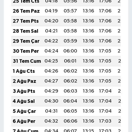
25 Tem Cts
04:18
05:56
13:16
17:06
20:26
Resmi İlan
26 Tem Paz
04:19
05:57
13:16
17:06
20:26
Rüya Tabirleri
27 Tem Pts
04:20
05:58
13:16
17:06
20:25
28 Tem Sal
04:21
05:58
13:16
17:06
20:24
Sağlık
29 Tem Çar
04:22
05:59
13:16
17:06
20:23
Şaphane
30 Tem Per
04:24
06:00
13:16
17:05
20:22
31 Tem Cum
04:25
06:01
13:16
17:05
20:21
Simav
1 Ağu Cts
04:26
06:02
13:16
17:05
20:20
Siyaset
2 Ağu Paz
04:27
06:02
13:16
17:05
20:19
3 Ağu Pts
04:29
06:03
13:16
17:04
20:19
Spor
4 Ağu Sal
04:30
06:04
13:16
17:04
20:17
Tavşanlı
5 Ağu Çar
04:31
06:05
13:16
17:04
20:16
6 Ağu Per
04:32
06:06
13:16
17:03
20:15
Teknoloji
7 Ağu Cum
04:34
06:07
13:15
17:03
20:14