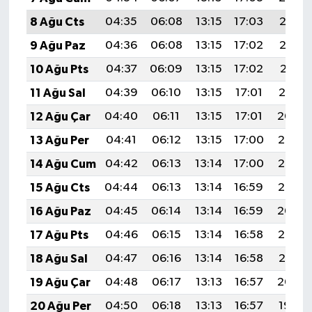
Türkiye
8 Ağu Cts
04:35
06:08
13:15
17:03
20:13
9 Ağu Paz
04:36
06:08
13:15
17:02
20:12
Video Galeri
10 Ağu Pts
04:37
06:09
13:15
17:02
20:11
Yaşam
11 Ağu Sal
04:39
06:10
13:15
17:01
20:10
12 Ağu Çar
04:40
06:11
13:15
17:01
20:09
Yemek Tarifleri
13 Ağu Per
04:41
06:12
13:15
17:00
20:07
14 Ağu Cum
04:42
06:13
13:14
17:00
20:06
15 Ağu Cts
04:44
06:13
13:14
16:59
20:05
16 Ağu Paz
04:45
06:14
13:14
16:59
20:04
17 Ağu Pts
04:46
06:15
13:14
16:58
20:03
18 Ağu Sal
04:47
06:16
13:14
16:58
20:01
19 Ağu Çar
04:48
06:17
13:13
16:57
20:00
20 Ağu Per
04:50
06:18
13:13
16:57
19:59