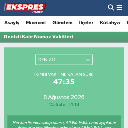
Altıntaş
Hava Durumu
Asayiş
Ekonomi
Gündem
İlçeler
Kütahya
Asayiş
Trafik Durumu
Denizli Kale Namaz Vakitleri
Aslanapa
Süper Lig Puan Durumu ve Fikstür
DENİZLİ
Biyografiler
Tüm Manşetler
İKINDI VAKTINE KALAN SÜRE
Bölge
Son Dakika Haberleri
47:35
Çavdarhisar
Haber Arşivi
8 Ağustos 2026
25 Safer 1448
Domaniç
Her kim lisanına sahip olursa, Allâhü Teâlâ, onun ayıplarını
Dumlupınar
örter. Her kim öfkesine mâni olursa Allâhü Teâlâ, ona