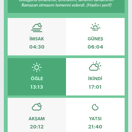
Ramazan olmasını temenni ederdi. (Hadis-i şerif)
Dünya
Eğitim
İMSAK
GÜNEŞ
Ekonomi
04:30
06:04
Emet
Foto Galeri
ÖĞLE
İKINDI
Gediz
13:13
17:01
Genel
Gündem
AKŞAM
YATSI
20:12
21:40
Hisarcık