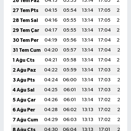
26 Tem Paz
04:13
05:53
13:14
17:05
20:25
Resmi İlan
27 Tem Pts
04:15
05:54
13:14
17:05
20:24
Rüya Tabirleri
28 Tem Sal
04:16
05:55
13:14
17:05
20:23
29 Tem Çar
04:17
05:55
13:14
17:04
20:22
Sağlık
30 Tem Per
04:19
05:56
13:14
17:04
20:22
Şaphane
31 Tem Cum
04:20
05:57
13:14
17:04
20:21
1 Ağu Cts
04:21
05:58
13:14
17:04
20:20
Simav
2 Ağu Paz
04:22
05:59
13:14
17:03
20:19
Siyaset
3 Ağu Pts
04:24
06:00
13:14
17:03
20:18
4 Ağu Sal
04:25
06:01
13:14
17:03
20:17
Spor
5 Ağu Çar
04:26
06:01
13:14
17:02
20:16
Tavşanlı
6 Ağu Per
04:28
06:02
13:13
17:02
20:15
7 Ağu Cum
04:29
06:03
13:13
17:02
20:13
Teknoloji
8 Ağu Cts
04:30
06:04
13:13
17:01
20:12