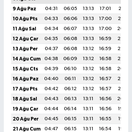
Türkiye
9 Ağu Paz
04:31
06:05
13:13
17:01
20:11
10 Ağu Pts
04:33
06:06
13:13
17:00
20:10
Video Galeri
11 Ağu Sal
04:34
06:07
13:13
17:00
20:09
Yaşam
12 Ağu Çar
04:35
06:08
13:13
16:59
20:08
13 Ağu Per
04:37
06:08
13:12
16:59
20:06
Yemek Tarifleri
14 Ağu Cum
04:38
06:09
13:12
16:58
20:05
15 Ağu Cts
04:39
06:10
13:12
16:58
20:04
16 Ağu Paz
04:40
06:11
13:12
16:57
20:03
17 Ağu Pts
04:42
06:12
13:12
16:57
20:01
18 Ağu Sal
04:43
06:13
13:11
16:56
20:00
19 Ağu Çar
04:44
06:14
13:11
16:56
19:59
20 Ağu Per
04:45
06:15
13:11
16:55
19:57
21 Ağu Cum
04:47
06:15
13:11
16:54
19:56