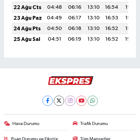
22 Ağu Cts
04:48
06:16
13:10
16:54
19:55
23 Ağu Paz
04:49
06:17
13:10
16:53
19:53
24 Ağu Pts
04:50
06:18
13:10
16:52
19:52
25 Ağu Sal
04:51
06:19
13:10
16:52
19:50
Hava Durumu
Trafik Durumu
Puan Durumu ve Fikstür
Tüm Manşetler