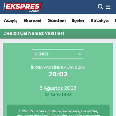
Altıntaş
Hava Durumu
Asayiş
Ekonomi
Gündem
İlçeler
Kütahya
Asayiş
Trafik Durumu
Denizli Çal Namaz Vakitleri
Aslanapa
Süper Lig Puan Durumu ve Fikstür
DENİZLİ
Biyografiler
Tüm Manşetler
İKINDI VAKTINE KALAN SÜRE
Bölge
Son Dakika Haberleri
28:02
Çavdarhisar
Haber Arşivi
8 Ağustos 2026
25 Safer 1448
Domaniç
Kullar, Ramazan ayında ne (kadar sevap ve fazilet)
Dumlupınar
olduğunu bilselerdi, ümmetim, senenin tamamının