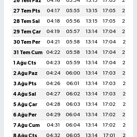
26 Tem Paz
04:16
05:54
13:15
17:05
20:25
Resmi İlan
27 Tem Pts
04:17
05:55
13:15
17:05
20:24
Rüya Tabirleri
28 Tem Sal
04:18
05:56
13:15
17:05
20:23
29 Tem Çar
04:19
05:57
13:14
17:04
20:22
Sağlık
30 Tem Per
04:21
05:58
13:14
17:04
20:21
Şaphane
31 Tem Cum
04:22
05:58
13:14
17:04
20:20
1 Ağu Cts
04:23
05:59
13:14
17:04
20:19
Simav
2 Ağu Paz
04:24
06:00
13:14
17:03
20:19
Siyaset
3 Ağu Pts
04:26
06:01
13:14
17:03
20:18
4 Ağu Sal
04:27
06:02
13:14
17:03
20:16
Spor
5 Ağu Çar
04:28
06:03
13:14
17:02
20:15
Tavşanlı
6 Ağu Per
04:29
06:04
13:14
17:02
20:14
7 Ağu Cum
04:31
06:04
13:14
17:02
20:13
Teknoloji
8 Ağu Cts
04:32
06:05
13:14
17:01
20:12