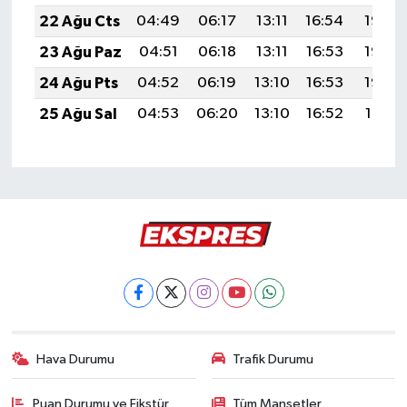
22 Ağu Cts
04:49
06:17
13:11
16:54
19:55
23 Ağu Paz
04:51
06:18
13:11
16:53
19:53
24 Ağu Pts
04:52
06:19
13:10
16:53
19:52
25 Ağu Sal
04:53
06:20
13:10
16:52
19:51
Hava Durumu
Trafik Durumu
Puan Durumu ve Fikstür
Tüm Manşetler