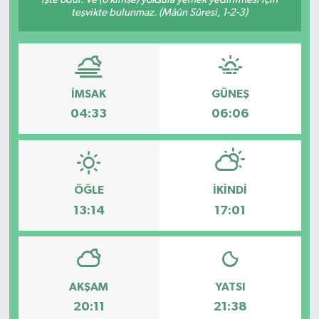
teşvikte bulunmaz. (Mâûn Sûresi, 1-2-3)
Dünya
Eğitim
İMSAK
GÜNEŞ
Ekonomi
04:33
06:06
Emet
Foto Galeri
ÖĞLE
İKINDI
Gediz
13:14
17:01
Genel
Gündem
AKŞAM
YATSI
20:11
21:38
Hisarcık