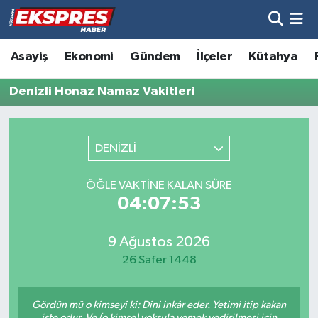
Altıntaş
Hava Durumu
Asayiş
Ekonomi
Gündem
İlçeler
Kütahya
Asayiş
Trafik Durumu
Denizli Honaz Namaz Vakitleri
Aslanapa
Süper Lig Puan Durumu ve Fikstür
DENİZLİ
Biyografiler
Tüm Manşetler
ÖĞLE VAKTINE KALAN SÜRE
Bölge
Son Dakika Haberleri
04:07:53
Çavdarhisar
Haber Arşivi
9 Ağustos 2026
26 Safer 1448
Domaniç
Gördün mü o kimseyi ki: Dini inkâr eder. Yetimi itip kakan
Dumlupınar
işte odur. Ve (o kimse) yoksula yemek yedirilmesi için