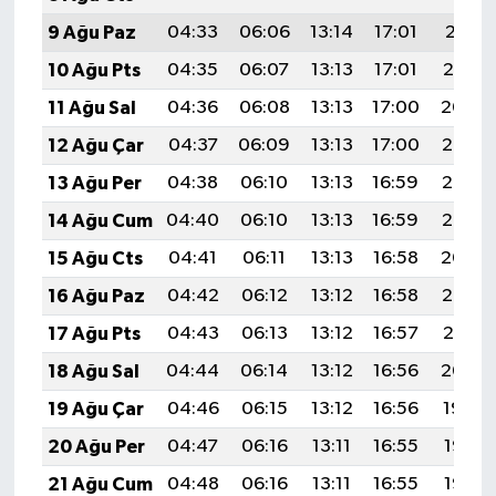
Türkiye
9 Ağu Paz
04:33
06:06
13:14
17:01
20:11
10 Ağu Pts
04:35
06:07
13:13
17:01
20:10
Video Galeri
11 Ağu Sal
04:36
06:08
13:13
17:00
20:09
Yaşam
12 Ağu Çar
04:37
06:09
13:13
17:00
20:08
13 Ağu Per
04:38
06:10
13:13
16:59
20:06
Yemek Tarifleri
14 Ağu Cum
04:40
06:10
13:13
16:59
20:05
15 Ağu Cts
04:41
06:11
13:13
16:58
20:04
16 Ağu Paz
04:42
06:12
13:12
16:58
20:03
17 Ağu Pts
04:43
06:13
13:12
16:57
20:01
18 Ağu Sal
04:44
06:14
13:12
16:56
20:00
19 Ağu Çar
04:46
06:15
13:12
16:56
19:59
20 Ağu Per
04:47
06:16
13:11
16:55
19:57
21 Ağu Cum
04:48
06:16
13:11
16:55
19:56