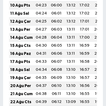
Türkiye
10 Ağu Pts
04:23
06:00
13:12
17:02
20:13
11 Ağu Sal
04:24
06:01
13:12
17:02
20:12
Video Galeri
12 Ağu Çar
04:25
06:02
13:12
17:01
20:11
Yaşam
13 Ağu Per
04:27
06:03
13:11
17:01
20:09
14 Ağu Cum
04:28
06:04
13:11
17:00
20:08
Yemek Tarifleri
15 Ağu Cts
04:30
06:05
13:11
16:59
20:07
16 Ağu Paz
04:31
06:06
13:11
16:59
20:05
17 Ağu Pts
04:33
06:07
13:11
16:58
20:04
18 Ağu Sal
04:34
06:08
13:10
16:57
20:03
19 Ağu Çar
04:35
06:09
13:10
16:57
20:01
20 Ağu Per
04:37
06:10
13:10
16:56
20:00
21 Ağu Cum
04:38
06:11
13:10
16:55
19:58
22 Ağu Cts
04:39
06:12
13:09
16:55
19:57