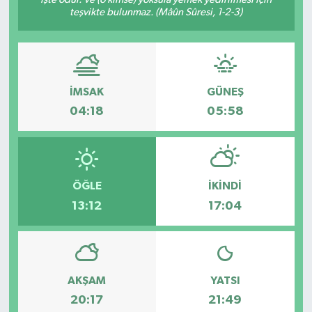
teşvikte bulunmaz. (Mâûn Sûresi, 1-2-3)
Dünya
Eğitim
İMSAK
GÜNEŞ
Ekonomi
04:18
05:58
Emet
Foto Galeri
ÖĞLE
İKINDI
Gediz
13:12
17:04
Genel
Gündem
AKŞAM
YATSI
20:17
21:49
Hisarcık