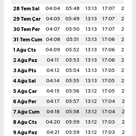
Resmi İlan
28 Tem Sal
04:04
05:48
13:13
17:07
20:28
Rüya Tabirleri
29 Tem Çar
04:05
05:49
13:13
17:07
20:27
30 Tem Per
04:07
05:50
13:13
17:07
20:26
Sağlık
31 Tem Cum
04:08
05:51
13:13
17:06
20:25
Şaphane
1 Ağu Cts
04:09
05:52
13:13
17:06
20:24
2 Ağu Paz
04:11
05:53
13:13
17:06
20:23
Simav
3 Ağu Pts
04:12
05:54
13:13
17:05
20:22
Siyaset
4 Ağu Sal
04:14
05:55
13:13
17:05
20:20
5 Ağu Çar
04:15
05:56
13:12
17:05
20:19
Spor
6 Ağu Per
04:17
05:57
13:12
17:04
20:18
Tavşanlı
7 Ağu Cum
04:18
05:58
13:12
17:04
20:17
8 Ağu Cts
04:20
05:59
13:12
17:03
20:16
Teknoloji
9 Ağu Paz
04:21
05:59
13:12
17:03
20:15