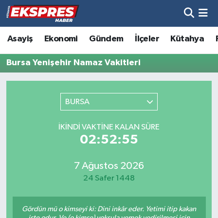
Altıntaş
Hava Durumu
Asayiş
Ekonomi
Gündem
İlçeler
Kütahya
Asayiş
Trafik Durumu
Bursa Yenişehir Namaz Vakitleri
Aslanapa
Süper Lig Puan Durumu ve Fikstür
BURSA
Biyografiler
Tüm Manşetler
İKINDI VAKTINE KALAN SÜRE
Bölge
Son Dakika Haberleri
02:52:55
Çavdarhisar
Haber Arşivi
7 Ağustos 2026
24 Safer 1448
Domaniç
Gördün mü o kimseyi ki: Dini inkâr eder. Yetimi itip kakan
Dumlupınar
işte odur. Ve (o kimse) yoksula yemek yedirilmesi için