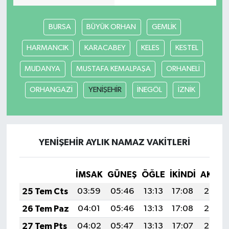
İlçeler
BURSA
BÜYÜK ORHAN
GEMLİK
HARMANCIK
KARACABEY
KELES
KESTEL
Köşe Yazıları
MUDANYA
MUSTAFA KEMALPAŞA
ORHANELİ
Kültür Sanat
ORHANGAZİ
YENİŞEHİR
İNEGÖL
İZNİK
Kütahya
Magazin
YENİŞEHİR AYLIK NAMAZ VAKITLERI
Otomobil
İMSAK
GÜNEŞ
ÖĞLE
İKINDI
AKŞA
Pazarlar
25 Tem Cts
03:59
05:46
13:13
17:08
20:30
Politika
26 Tem Paz
04:01
05:46
13:13
17:08
20:30
27 Tem Pts
04:02
05:47
13:13
17:07
20:29