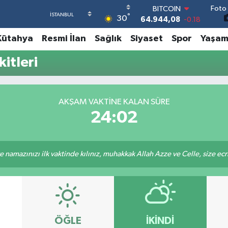
64.944,08
-0.18
Foto 
DOLAR
°
30
47,7436
0.18
EURO
Kütahya
Resmi İlan
Sağlık
Siyaset
Spor
Yaşa
55,2510
0.32
STERLİN
itleri
64,4811
0.38
GRAM ALTIN
6660.55
0.03
BİST100
AKŞAM VAKTINE KALAN SÜRE
13.779
-14
24:01
 namazınızı ilk vaktinde kılınız, muhakkak Allah Azze ve Celle, size ecriniz
ÖĞLE
İKINDI