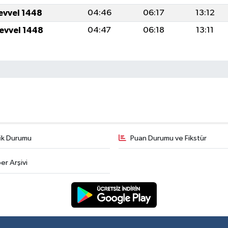
levvel 1448
04:46
06:17
13:12
levvel 1448
04:47
06:18
13:11
fik Durumu
Puan Durumu ve Fikstür
er Arşivi