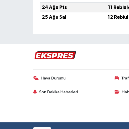
Türkiye
24 Ağu Pts
11 Rebiu
25 Ağu Sal
12 Rebiu
Video Galeri
Yaşam
Yemek Tarifleri
Hava Durumu
Tra
Son Dakika Haberleri
Hab