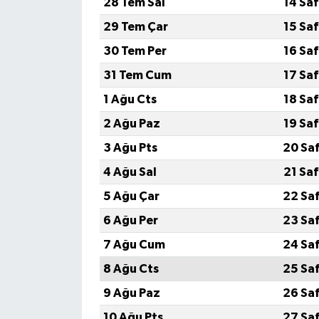
28 Tem Sal
14 Sa
29 Tem Çar
15 Sa
İlçeler
30 Tem Per
16 Sa
Köşe Yazıları
31 Tem Cum
17 Sa
1 Ağu Cts
18 Sa
Kültür Sanat
2 Ağu Paz
19 Sa
Kütahya
3 Ağu Pts
20 Sa
4 Ağu Sal
21 Sa
Magazin
5 Ağu Çar
22 Sa
Otomobil
6 Ağu Per
23 Sa
7 Ağu Cum
24 Sa
Pazarlar
8 Ağu Cts
25 Sa
Politika
9 Ağu Paz
26 Sa
10 Ağu Pts
27 Sa