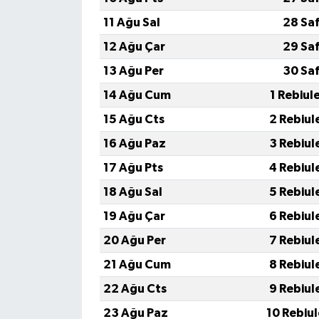
Resmi İlan
11 Ağu Sal
28 Sa
Rüya Tabirleri
12 Ağu Çar
29 Sa
13 Ağu Per
30 Sa
Sağlık
14 Ağu Cum
1 Rebiul
Şaphane
15 Ağu Cts
2 Rebiul
16 Ağu Paz
3 Rebiul
Simav
17 Ağu Pts
4 Rebiul
Siyaset
18 Ağu Sal
5 Rebiul
19 Ağu Çar
6 Rebiul
Spor
20 Ağu Per
7 Rebiul
Tavşanlı
21 Ağu Cum
8 Rebiul
22 Ağu Cts
9 Rebiul
Teknoloji
23 Ağu Paz
10 Rebiu