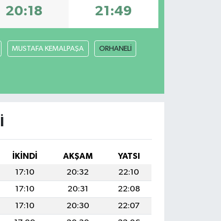
20:18
21:49
MUSTAFA KEMALPAŞA
ORHANELİ
I
İKINDI
AKŞAM
YATSI
17:10
20:32
22:10
17:10
20:31
22:08
17:10
20:30
22:07