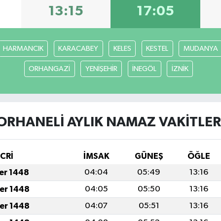
13:15
17:05
HARMANCIK
KARACABEY
KELES
KESTEL
MUDANYA
ORHANGAZİ
YENİŞEHİR
İNEGÖL
İZNİK
ORHANELİ AYLIK NAMAZ VAKITLER
İCRİ
İMSAK
GÜNEŞ
ÖĞLE
fer 1448
04:04
05:49
13:16
fer 1448
04:05
05:50
13:16
fer 1448
04:07
05:51
13:16