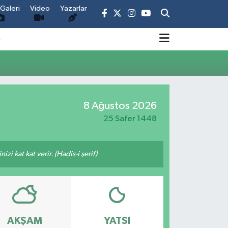
Galeri
Video
Yazarlar
m
8 Ağustos 2026
25 Safer 1448
i kat kat verir. (Hadis-i şerif)
AKŞAM
YATSI