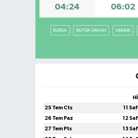
04:24
06:02
Dünya
Eğitim
BURSA
BÜYÜK ORHAN
GEMLİK
Ekonomi
Emet
Foto Galeri
Gediz
H
Genel
25 Tem Cts
11 Sa
26 Tem Paz
12 Sa
Gündem
27 Tem Pts
13 Sa
Hisarcık