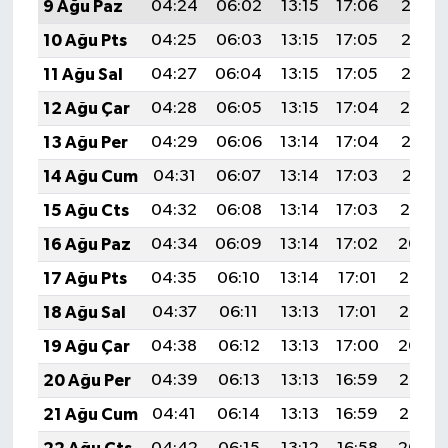
9 Ağu Paz
04:24
06:02
13:15
17:06
20:18
Türkiye
10 Ağu Pts
04:25
06:03
13:15
17:05
20:17
Video Galeri
11 Ağu Sal
04:27
06:04
13:15
17:05
20:15
12 Ağu Çar
04:28
06:05
13:15
17:04
20:14
Yaşam
13 Ağu Per
04:29
06:06
13:14
17:04
20:13
Yemek Tarifleri
14 Ağu Cum
04:31
06:07
13:14
17:03
20:11
15 Ağu Cts
04:32
06:08
13:14
17:03
20:10
16 Ağu Paz
04:34
06:09
13:14
17:02
20:09
17 Ağu Pts
04:35
06:10
13:14
17:01
20:07
18 Ağu Sal
04:37
06:11
13:13
17:01
20:06
19 Ağu Çar
04:38
06:12
13:13
17:00
20:04
20 Ağu Per
04:39
06:13
13:13
16:59
20:03
21 Ağu Cum
04:41
06:14
13:13
16:59
20:02