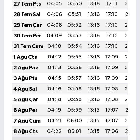
Resmi İlan
27 Tem Pts
04:05
05:50
13:16
17:11
20:32
28 Tem Sal
04:06
05:51
13:16
17:10
20:31
Rüya Tabirleri
29 Tem Çar
04:08
05:52
13:16
17:10
20:30
Sağlık
30 Tem Per
04:09
05:53
13:16
17:10
20:29
31 Tem Cum
04:10
05:54
13:16
17:10
20:28
Şaphane
1 Ağu Cts
04:12
05:55
13:16
17:09
20:27
Simav
2 Ağu Paz
04:13
05:56
13:16
17:09
20:26
3 Ağu Pts
04:15
05:57
13:16
17:09
20:25
Siyaset
4 Ağu Sal
04:16
05:58
13:16
17:08
20:24
Spor
5 Ağu Çar
04:18
05:58
13:16
17:08
20:23
6 Ağu Per
04:19
05:59
13:15
17:07
20:21
Tavşanlı
7 Ağu Cum
04:21
06:00
13:15
17:07
20:20
Teknoloji
8 Ağu Cts
04:22
06:01
13:15
17:06
20:19