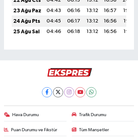
22 Ağu Cts
04:42
06:15
13:12
16:58
20:00
23 Ağu Paz
04:43
06:16
13:12
16:57
19:59
24 Ağu Pts
04:45
06:17
13:12
16:56
19:57
25 Ağu Sal
04:46
06:18
13:12
16:56
19:56
Hava Durumu
Trafik Durumu
Puan Durumu ve Fikstür
Tüm Manşetler