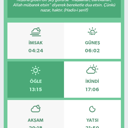
Allah mübarek etsin" diyerek bereketle dua etsin. Çünkü
Dünya
nazar, haktır. (Hadis-i şerif)
Eğitim
Ekonomi
İMSAK
GÜNEŞ
04:24
06:02
Emet
Foto Galeri
ÖĞLE
İKINDI
Gediz
13:15
17:06
Genel
Gündem
AKŞAM
YATSI
Hisarcık