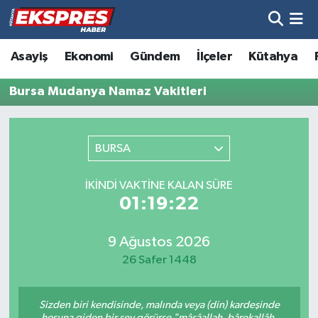
Altıntaş
Hava Durumu
Asayiş
Ekonomi
Gündem
İlçeler
Kütahya
Asayiş
Trafik Durumu
Bursa Mudanya Namaz Vakitleri
Aslanapa
Süper Lig Puan Durumu ve Fikstür
BURSA
Biyografiler
Tüm Manşetler
İKINDI VAKTINE KALAN SÜRE
Bölge
Son Dakika Haberleri
01:19:22
Çavdarhisar
Haber Arşivi
9 Ağustos 2026
26 Safer 1448
Domaniç
Sizden biri kendisinde, malında veya (din) kardeşinde
Dumlupınar
hoşuna giden bir şey görürse "mâşâallah, bârekallâh,