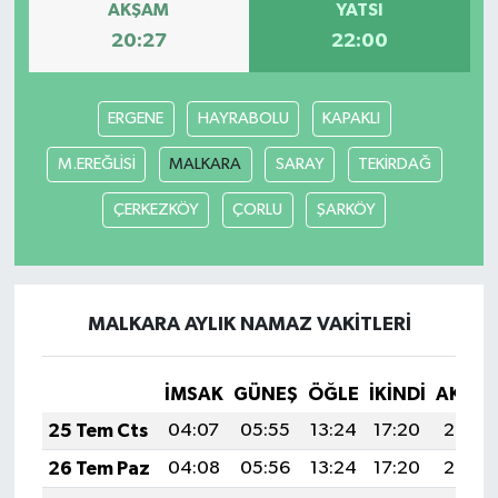
AKŞAM
YATSI
20:27
22:00
İlçeler
Köşe Yazıları
ERGENE
HAYRABOLU
KAPAKLI
Kültür Sanat
M.EREĞLİSİ
MALKARA
SARAY
TEKİRDAĞ
ÇERKEZKÖY
ÇORLU
ŞARKÖY
Kütahya
Magazin
MALKARA AYLIK NAMAZ VAKITLERI
Otomobil
Pazarlar
İMSAK
GÜNEŞ
ÖĞLE
İKINDI
AKŞA
25 Tem Cts
04:07
05:55
13:24
17:20
20:43
Politika
26 Tem Paz
04:08
05:56
13:24
17:20
20:42