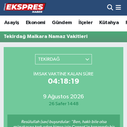
Altıntaş
Hava Durumu
Asayiş
Ekonomi
Gündem
İlçeler
Kütahya
Asayiş
Trafik Durumu
Tekirdağ Malkara Namaz Vakitleri
Aslanapa
Süper Lig Puan Durumu ve Fikstür
TEKİRDAĞ
Biyografiler
Tüm Manşetler
İMSAK VAKTINE KALAN SÜRE
Bölge
Son Dakika Haberleri
04:18:19
Çavdarhisar
Haber Arşivi
9 Ağustos 2026
26 Safer 1448
Domaniç
Resûlullah (sav) buyurdular: "Ben, haklı bile olsa
Dumlupınar
münakaşayı terk eden kimse için Cennet'in kenarında bir