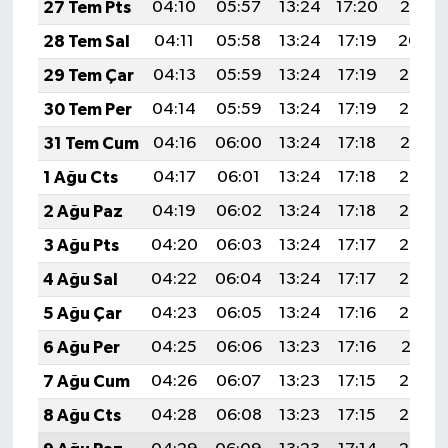
Resmi İlan
27 Tem Pts
04:10
05:57
13:24
17:20
20:41
28 Tem Sal
04:11
05:58
13:24
17:19
20:40
Rüya Tabirleri
29 Tem Çar
04:13
05:59
13:24
17:19
20:39
Sağlık
30 Tem Per
04:14
05:59
13:24
17:19
20:38
31 Tem Cum
04:16
06:00
13:24
17:18
20:37
Şaphane
1 Ağu Cts
04:17
06:01
13:24
17:18
20:36
Simav
2 Ağu Paz
04:19
06:02
13:24
17:18
20:35
3 Ağu Pts
04:20
06:03
13:24
17:17
20:34
Siyaset
4 Ağu Sal
04:22
06:04
13:24
17:17
20:33
Spor
5 Ağu Çar
04:23
06:05
13:24
17:16
20:32
6 Ağu Per
04:25
06:06
13:23
17:16
20:31
Tavşanlı
7 Ağu Cum
04:26
06:07
13:23
17:15
20:29
Teknoloji
8 Ağu Cts
04:28
06:08
13:23
17:15
20:28