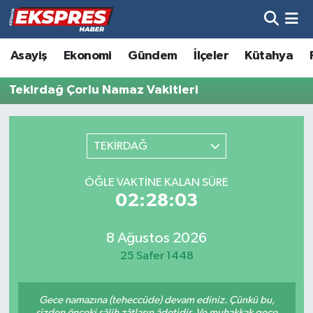
Altıntaş
Hava Durumu
Asayiş
Ekonomi
Gündem
İlçeler
Kütahya
Asayiş
Trafik Durumu
Tekirdağ Çorlu Namaz Vakitleri
Aslanapa
Süper Lig Puan Durumu ve Fikstür
TEKİRDAĞ
Biyografiler
Tüm Manşetler
ÖĞLE VAKTINE KALAN SÜRE
Bölge
Son Dakika Haberleri
02:28:03
Çavdarhisar
Haber Arşivi
8 Ağustos 2026
25 Safer 1448
Domaniç
Gece namazına (teheccüde) devam ediniz. Çünkü bu,
Dumlupınar
sizden önceki sâlih zâtların âdetidir. Ve muhakkak gece