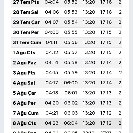
Resmi İlan
27 Tem Pts
04:04
05:52
13:20
17:16
20:38
28 Tem Sal
04:06
05:53
13:20
17:16
20:37
Rüya Tabirleri
29 Tem Çar
04:07
05:54
13:20
17:16
20:36
Sağlık
30 Tem Per
04:09
05:55
13:20
17:15
20:35
31 Tem Cum
04:11
05:56
13:20
17:15
20:34
Şaphane
1 Ağu Cts
04:12
05:57
13:20
17:15
20:33
Simav
2 Ağu Paz
04:14
05:58
13:20
17:14
20:32
3 Ağu Pts
04:15
05:59
13:20
17:14
20:31
Siyaset
4 Ağu Sal
04:17
06:00
13:20
17:14
20:30
Spor
5 Ağu Çar
04:18
06:01
13:20
17:13
20:29
6 Ağu Per
04:20
06:02
13:20
17:13
20:28
Tavşanlı
7 Ağu Cum
04:21
06:03
13:20
17:12
20:26
Teknoloji
8 Ağu Cts
04:23
06:04
13:20
17:12
20:25