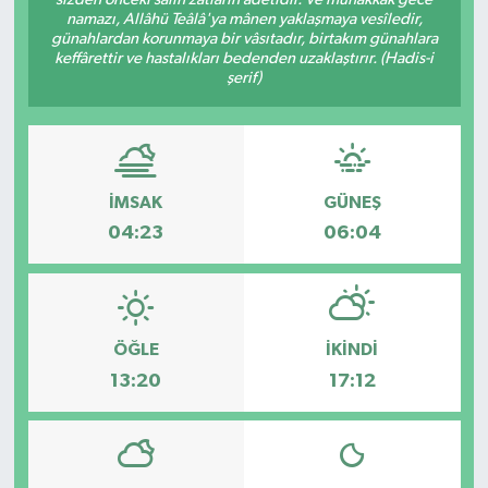
namazı, Allâhü Teâlâ'ya mânen yaklaşmaya vesîledir,
Dünya
günahlardan korunmaya bir vâsıtadır, birtakım günahlara
keffârettir ve hastalıkları bedenden uzaklaştırır. (Hadis-i
şerif)
Eğitim
Ekonomi
İMSAK
GÜNEŞ
Emet
04:23
06:04
Foto Galeri
Gediz
ÖĞLE
İKINDI
Genel
13:20
17:12
Gündem
Hisarcık