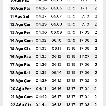
9 Ağu Paz
04:24
06:05
13:19
17:11
20:24
Türkiye
10 Ağu Pts
04:26
06:06
13:19
17:11
20:23
Video Galeri
11 Ağu Sal
04:27
06:07
13:19
17:10
20:21
12 Ağu Çar
04:29
06:08
13:19
17:10
20:20
Yaşam
13 Ağu Per
04:30
06:09
13:19
17:09
20:19
Yemek Tarifleri
14 Ağu Cum
04:32
06:10
13:19
17:08
20:17
15 Ağu Cts
04:33
06:11
13:18
17:08
20:16
16 Ağu Paz
04:35
06:12
13:18
17:07
20:14
17 Ağu Pts
04:36
06:13
13:18
17:06
20:13
18 Ağu Sal
04:38
06:14
13:18
17:06
20:12
19 Ağu Çar
04:39
06:15
13:18
17:05
20:10
20 Ağu Per
04:41
06:16
13:17
17:04
20:09
21 Ağu Cum
04:42
06:17
13:17
17:04
20:07
22 Ağu Cts
04:44
06:18
13:17
17:03
20:06