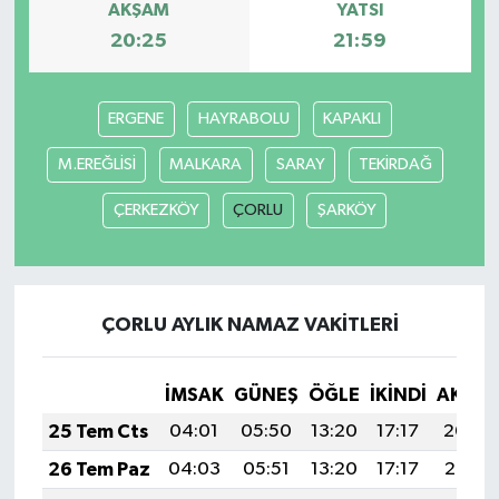
AKŞAM
YATSI
20:25
21:59
İlçeler
Köşe Yazıları
ERGENE
HAYRABOLU
KAPAKLI
Kültür Sanat
M.EREĞLİSİ
MALKARA
SARAY
TEKİRDAĞ
ÇERKEZKÖY
ÇORLU
ŞARKÖY
Kütahya
Magazin
ÇORLU AYLIK NAMAZ VAKITLERI
Otomobil
Pazarlar
İMSAK
GÜNEŞ
ÖĞLE
İKINDI
AKŞA
25 Tem Cts
04:01
05:50
13:20
17:17
20:40
Politika
26 Tem Paz
04:03
05:51
13:20
17:17
20:39