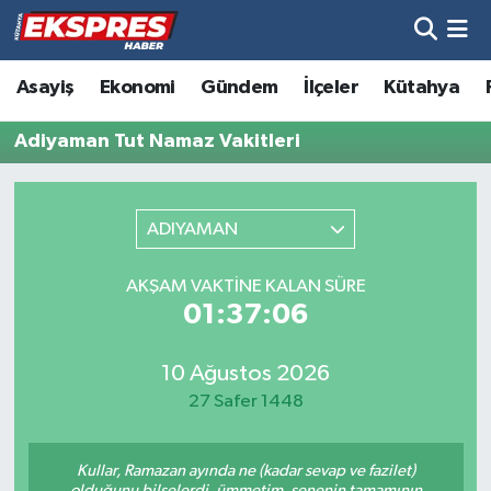
Altıntaş
Hava Durumu
Asayiş
Ekonomi
Gündem
İlçeler
Kütahya
Asayiş
Trafik Durumu
Adiyaman Tut Namaz Vakitleri
Aslanapa
Süper Lig Puan Durumu ve Fikstür
ADIYAMAN
Biyografiler
Tüm Manşetler
AKŞAM VAKTINE KALAN SÜRE
Bölge
Son Dakika Haberleri
01:37:06
Çavdarhisar
Haber Arşivi
10 Ağustos 2026
27 Safer 1448
Domaniç
Kullar, Ramazan ayında ne (kadar sevap ve fazilet)
Dumlupınar
olduğunu bilselerdi, ümmetim, senenin tamamının