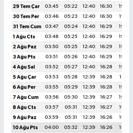
Resmi İlan
29 Tem Çar
03:45
05:22
12:40
16:30
19:48
30 Tem Per
03:46
05:23
12:40
16:30
19:47
Rüya Tabirleri
31 Tem Cum
03:47
05:24
12:40
16:29
19:46
Sağlık
1 Ağu Cts
03:48
05:25
12:40
16:29
19:45
2 Ağu Paz
03:50
05:25
12:40
16:29
19:44
Şaphane
3 Ağu Pts
03:51
05:26
12:40
16:29
19:43
Simav
4 Ağu Sal
03:52
05:27
12:40
16:28
19:42
5 Ağu Çar
03:53
05:28
12:39
16:28
19:41
Siyaset
6 Ağu Per
03:55
05:29
12:39
16:28
19:40
Spor
7 Ağu Cum
03:56
05:30
12:39
16:27
19:39
8 Ağu Cts
03:57
05:31
12:39
16:27
19:38
Tavşanlı
9 Ağu Paz
03:59
05:31
12:39
16:26
19:37
Teknoloji
10 Ağu Pts
04:00
05:32
12:39
16:26
19:35