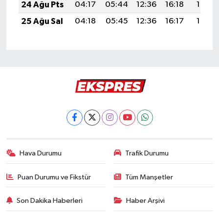
24 Ağu Pts
04:17
05:44
12:36
16:18
19:17
25 Ağu Sal
04:18
05:45
12:36
16:17
19:16
Hava Durumu
Trafik Durumu
Puan Durumu ve Fikstür
Tüm Manşetler
Son Dakika Haberleri
Haber Arşivi