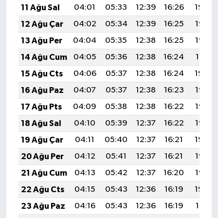
11 Ağu Sal
04:01
05:33
12:39
16:26
19:34
Türkiye
12 Ağu Çar
04:02
05:34
12:39
16:25
19:33
Video Galeri
13 Ağu Per
04:04
05:35
12:38
16:25
19:32
14 Ağu Cum
04:05
05:36
12:38
16:24
19:31
Yaşam
15 Ağu Cts
04:06
05:37
12:38
16:24
19:29
Yemek Tarifleri
16 Ağu Paz
04:07
05:37
12:38
16:23
19:28
17 Ağu Pts
04:09
05:38
12:38
16:22
19:27
18 Ağu Sal
04:10
05:39
12:37
16:22
19:26
19 Ağu Çar
04:11
05:40
12:37
16:21
19:24
20 Ağu Per
04:12
05:41
12:37
16:21
19:23
21 Ağu Cum
04:13
05:42
12:37
16:20
19:22
22 Ağu Cts
04:15
05:43
12:36
16:19
19:20
23 Ağu Paz
04:16
05:43
12:36
16:19
19:19