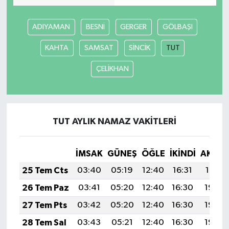
İlçeler
ADIYAMAN
BESNİ
GERGER
GÖLBAŞI
KAHTA
SAMSAT
SİNCİK
TUT
Köşe Yazıları
ÇELİKHAN
Kültür Sanat
Kütahya
TUT AYLIK NAMAZ VAKITLERI
Magazin
İMSAK
GÜNEŞ
ÖĞLE
İKINDI
AKŞA
Otomobil
25 Tem Cts
03:40
05:19
12:40
16:31
19:51
Pazarlar
26 Tem Paz
03:41
05:20
12:40
16:30
19:50
27 Tem Pts
03:42
05:20
12:40
16:30
19:49
Politika
28 Tem Sal
03:43
05:21
12:40
16:30
19:49