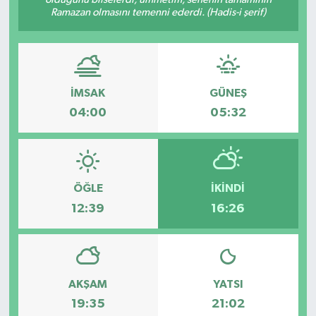
Ramazan olmasını temenni ederdi. (Hadis-i şerif)
Dünya
Eğitim
İMSAK
GÜNEŞ
Ekonomi
04:00
05:32
Emet
Foto Galeri
ÖĞLE
İKINDI
Gediz
12:39
16:26
Genel
Gündem
AKŞAM
YATSI
19:35
21:02
Hisarcık