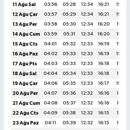
11 Ağu Sal
03:56
05:28
12:34
16:21
19:30
Türkiye
12 Ağu Çar
03:57
05:29
12:34
16:21
19:29
Video Galeri
13 Ağu Per
03:58
05:30
12:34
16:20
19:28
14 Ağu Cum
03:59
05:31
12:34
16:20
19:27
Yaşam
15 Ağu Cts
04:01
05:32
12:33
16:19
19:25
Yemek Tarifleri
16 Ağu Paz
04:02
05:33
12:33
16:19
19:24
17 Ağu Pts
04:03
05:33
12:33
16:18
19:23
18 Ağu Sal
04:04
05:34
12:33
16:18
19:21
19 Ağu Çar
04:06
05:35
12:33
16:17
19:20
20 Ağu Per
04:07
05:36
12:32
16:16
19:19
21 Ağu Cum
04:08
05:37
12:32
16:16
19:17
22 Ağu Cts
04:09
05:38
12:32
16:15
19:16
23 Ağu Paz
04:11
05:39
12:32
16:15
19:15