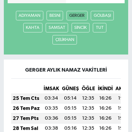
İlçeler
ADIYAMAN
BESNİ
GERGER
GÖLBAŞI
KAHTA
SAMSAT
SİNCİK
TUT
Köşe Yazıları
ÇELİKHAN
Kültür Sanat
Kütahya
GERGER AYLIK NAMAZ VAKITLERI
Magazin
İMSAK
GÜNEŞ
ÖĞLE
İKINDI
AKŞA
Otomobil
25 Tem Cts
03:34
05:14
12:35
16:26
19:47
Pazarlar
26 Tem Paz
03:35
05:15
12:35
16:26
19:46
27 Tem Pts
03:36
05:15
12:35
16:26
19:46
Politika
28 Tem Sal
03:38
05:16
12:35
16:26
19:45