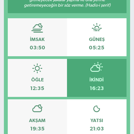
getiremeyeceğin bir söz verme. (Hadis-i şerif)
Dünya
Eğitim
İMSAK
GÜNEŞ
Ekonomi
03:50
05:25
Emet
Foto Galeri
ÖĞLE
İKINDI
Gediz
12:35
16:23
Genel
Gündem
AKŞAM
YATSI
19:35
21:03
Hisarcık