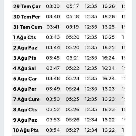
Resmi İlan
29 Tem Çar
03:39
05:17
12:35
16:26
19:44
30 Tem Per
03:40
05:18
12:35
16:26
19:43
Rüya Tabirleri
31 Tem Cum
03:41
05:19
12:35
16:25
19:42
Sağlık
1 Ağu Cts
03:43
05:20
12:35
16:25
19:41
2 Ağu Paz
03:44
05:20
12:35
16:25
19:40
Şaphane
3 Ağu Pts
03:45
05:21
12:35
16:24
19:39
Simav
4 Ağu Sal
03:47
05:22
12:35
16:24
19:38
5 Ağu Çar
03:48
05:23
12:35
16:24
19:37
Siyaset
6 Ağu Per
03:49
05:24
12:35
16:23
19:36
Spor
7 Ağu Cum
03:50
05:25
12:35
16:23
19:35
8 Ağu Cts
03:52
05:26
12:35
16:23
19:34
Tavşanlı
9 Ağu Paz
03:53
05:26
12:34
16:22
19:33
Teknoloji
10 Ağu Pts
03:54
05:27
12:34
16:22
19:31