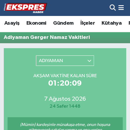
Altıntaş
Hava Durumu
Asayiş
Ekonomi
Gündem
İlçeler
Kütahya
Asayiş
Trafik Durumu
Adiyaman Gerger Namaz Vakitleri
Aslanapa
Süper Lig Puan Durumu ve Fikstür
ADIYAMAN
Biyografiler
Tüm Manşetler
AKŞAM VAKTINE KALAN SÜRE
Bölge
Son Dakika Haberleri
01:20:09
Çavdarhisar
Haber Arşivi
7 Ağustos 2026
24 Safer 1448
Domaniç
(Mümin) kardeşinle münakaşa etme, onun hoşuna
Dumlupınar
gitmeyecek şakalar yapma ve ona yerine