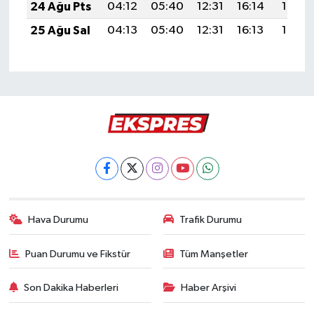
24 Ağu Pts
04:12
05:40
12:31
16:14
19:13
25 Ağu Sal
04:13
05:40
12:31
16:13
19:12
Hava Durumu
Trafik Durumu
Puan Durumu ve Fikstür
Tüm Manşetler
Son Dakika Haberleri
Haber Arşivi