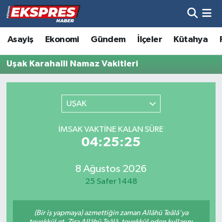
Altıntaş
Hava Durumu
Asayiş
Ekonomi
Gündem
İlçeler
Kütahya
Asayiş
Trafik Durumu
Uşak Karahalli Namaz Vakitleri
Aslanapa
Süper Lig Puan Durumu ve Fikstür
UŞAK
Biyografiler
Tüm Manşetler
İMSAK VAKTINE KALAN SÜRE
Bölge
Son Dakika Haberleri
04:25:25
Çavdarhisar
Haber Arşivi
8 Ağustos 2026
25 Safer 1448
Domaniç
(Bir iş yapmaya) azmettiğin zaman Allâhü Teâlâ'ya
Dumlupınar
tevekkül et. Zira Allâhü Teâlâ, tevekkül eden kullarını