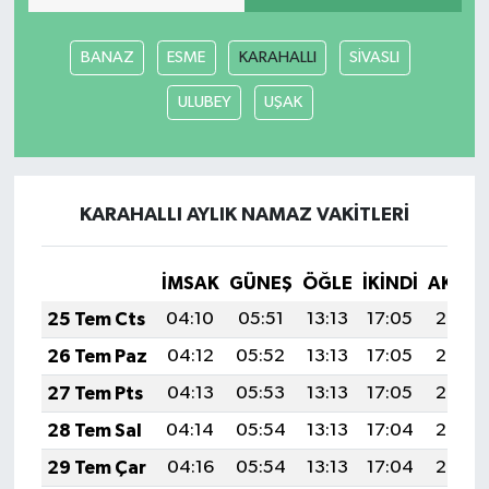
İlçeler
BANAZ
ESME
KARAHALLI
SİVASLI
ULUBEY
UŞAK
Köşe Yazıları
Kültür Sanat
KARAHALLI AYLIK NAMAZ VAKITLERI
Kütahya
Magazin
İMSAK
GÜNEŞ
ÖĞLE
İKINDI
AKŞA
25 Tem Cts
04:10
05:51
13:13
17:05
20:26
Otomobil
26 Tem Paz
04:12
05:52
13:13
17:05
20:25
Pazarlar
27 Tem Pts
04:13
05:53
13:13
17:05
20:24
28 Tem Sal
04:14
05:54
13:13
17:04
20:23
Politika
29 Tem Çar
04:16
05:54
13:13
17:04
20:22