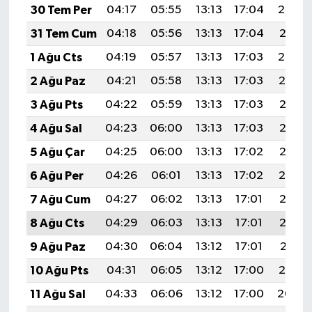
Resmi İlan
30 Tem Per
04:17
05:55
13:13
17:04
20:22
31 Tem Cum
04:18
05:56
13:13
17:04
20:21
Rüya Tabirleri
1 Ağu Cts
04:19
05:57
13:13
17:03
20:20
Sağlık
2 Ağu Paz
04:21
05:58
13:13
17:03
20:19
3 Ağu Pts
04:22
05:59
13:13
17:03
20:18
Şaphane
4 Ağu Sal
04:23
06:00
13:13
17:03
20:17
Simav
5 Ağu Çar
04:25
06:00
13:13
17:02
20:16
6 Ağu Per
04:26
06:01
13:13
17:02
20:14
Siyaset
7 Ağu Cum
04:27
06:02
13:13
17:01
20:13
Spor
8 Ağu Cts
04:29
06:03
13:13
17:01
20:12
9 Ağu Paz
04:30
06:04
13:12
17:01
20:11
Tavşanlı
10 Ağu Pts
04:31
06:05
13:12
17:00
20:10
Teknoloji
11 Ağu Sal
04:33
06:06
13:12
17:00
20:09