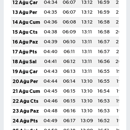
12 Ağu Çar
04:34
06:07
13:12
16:59
20:08
Türkiye
13 Ağu Per
04:35
06:07
13:12
16:59
20:06
Video Galeri
14 Ağu Cum
04:36
06:08
13:12
16:58
20:05
15 Ağu Cts
04:38
06:09
13:11
16:58
20:04
Yaşam
16 Ağu Paz
04:39
06:10
13:11
16:57
20:03
Yemek Tarifleri
17 Ağu Pts
04:40
06:11
13:11
16:57
20:01
18 Ağu Sal
04:41
06:12
13:11
16:56
20:00
19 Ağu Çar
04:43
06:13
13:11
16:55
19:59
20 Ağu Per
04:44
06:14
13:10
16:55
19:57
21 Ağu Cum
04:45
06:15
13:10
16:54
19:56
22 Ağu Cts
04:46
06:15
13:10
16:53
19:54
23 Ağu Paz
04:48
06:16
13:10
16:53
19:53
24 Ağu Pts
04:49
06:17
13:09
16:52
19:52