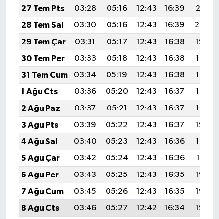
Resmi İlan
27 Tem Pts
03:28
05:16
12:43
16:39
20:01
28 Tem Sal
03:30
05:16
12:43
16:39
20:00
Rüya Tabirleri
29 Tem Çar
03:31
05:17
12:43
16:38
19:59
Sağlık
30 Tem Per
03:33
05:18
12:43
16:38
19:58
31 Tem Cum
03:34
05:19
12:43
16:38
19:57
Şaphane
1 Ağu Cts
03:36
05:20
12:43
16:37
19:56
Simav
2 Ağu Paz
03:37
05:21
12:43
16:37
19:55
3 Ağu Pts
03:39
05:22
12:43
16:37
19:54
Siyaset
4 Ağu Sal
03:40
05:23
12:43
16:36
19:53
Spor
5 Ağu Çar
03:42
05:24
12:43
16:36
19:51
6 Ağu Per
03:43
05:25
12:43
16:35
19:50
Tavşanlı
7 Ağu Cum
03:45
05:26
12:43
16:35
19:49
Teknoloji
8 Ağu Cts
03:46
05:27
12:42
16:34
19:48