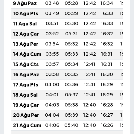
9 Ağu Paz
03:48
05:28
12:42
16:34
19:47
Türkiye
10 Ağu Pts
03:49
05:29
12:42
16:33
19:45
Video Galeri
11 Ağu Sal
03:51
05:30
12:42
16:33
19:44
12 Ağu Çar
03:52
05:31
12:42
16:32
19:43
Yaşam
13 Ağu Per
03:54
05:32
12:42
16:32
19:41
Yemek Tarifleri
14 Ağu Cum
03:55
05:33
12:42
16:31
19:40
15 Ağu Cts
03:57
05:34
12:41
16:31
19:39
16 Ağu Paz
03:58
05:35
12:41
16:30
19:37
17 Ağu Pts
04:00
05:36
12:41
16:29
19:36
18 Ağu Sal
04:01
05:37
12:41
16:29
19:34
19 Ağu Çar
04:03
05:38
12:40
16:28
19:33
20 Ağu Per
04:04
05:39
12:40
16:27
19:31
21 Ağu Cum
04:06
05:40
12:40
16:26
19:30