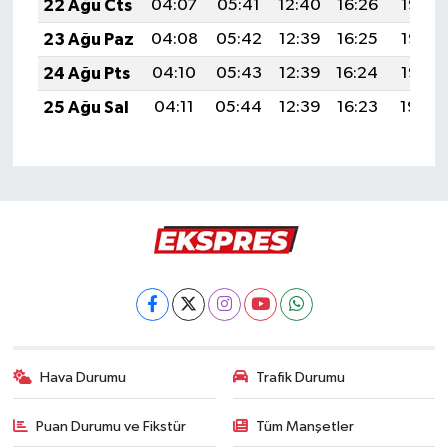
22 Ağu Cts
04:07
05:41
12:40
16:26
19:28
23 Ağu Paz
04:08
05:42
12:39
16:25
19:27
24 Ağu Pts
04:10
05:43
12:39
16:24
19:25
25 Ağu Sal
04:11
05:44
12:39
16:23
19:24
Hava Durumu
Trafik Durumu
Puan Durumu ve Fikstür
Tüm Manşetler