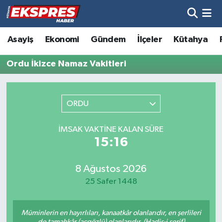
Altıntaş
Hava Durumu
Asayiş
Ekonomi
Gündem
İlçeler
Kütahya
Asayiş
Trafik Durumu
Ordu İkizce Namaz Vakitleri
Aslanapa
Süper Lig Puan Durumu ve Fikstür
ORDU
Biyografiler
Tüm Manşetler
İMSAK VAKTINE KALAN SÜRE
Bölge
Son Dakika Haberleri
15:16
Çavdarhisar
Haber Arşivi
8 Ağustos 2026
25 Safer 1448
Domaniç
Müminlerin en hayırlıları, kanaatkâr olanlarıdır, en şerlileri
Dumlupınar
de tamahkâr (açgözlü) olanlarıdır. (Hadis-i şerif)