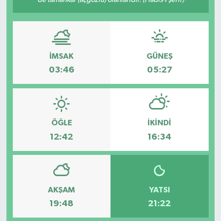
Dünya
Eğitim
İMSAK
GÜNEŞ
Ekonomi
03:46
05:27
Emet
Foto Galeri
ÖĞLE
İKINDI
12:42
16:34
Gediz
Genel
AKŞAM
YATSI
Gündem
19:48
21:22
Hisarcık