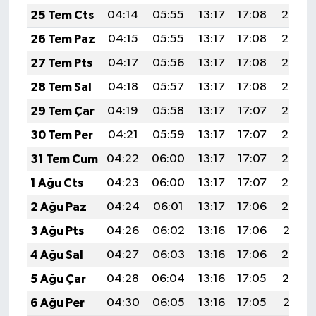
Resmi İlan
25 Tem Cts
04:14
05:55
13:17
17:08
20:29
26 Tem Paz
04:15
05:55
13:17
17:08
20:28
Rüya Tabirleri
27 Tem Pts
04:17
05:56
13:17
17:08
20:27
Sağlık
28 Tem Sal
04:18
05:57
13:17
17:08
20:27
29 Tem Çar
04:19
05:58
13:17
17:07
20:26
Şaphane
30 Tem Per
04:21
05:59
13:17
17:07
20:25
Simav
31 Tem Cum
04:22
06:00
13:17
17:07
20:24
1 Ağu Cts
04:23
06:00
13:17
17:07
20:23
Siyaset
2 Ağu Paz
04:24
06:01
13:17
17:06
20:22
Spor
3 Ağu Pts
04:26
06:02
13:16
17:06
20:21
4 Ağu Sal
04:27
06:03
13:16
17:06
20:20
Tavşanlı
5 Ağu Çar
04:28
06:04
13:16
17:05
20:19
Teknoloji
6 Ağu Per
04:30
06:05
13:16
17:05
20:18