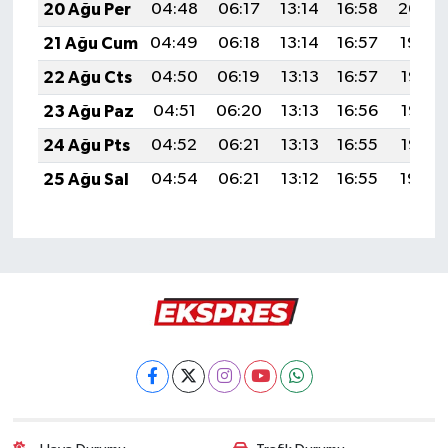
20 Ağu Per
04:48
06:17
13:14
16:58
20:00
21 Ağu Cum
04:49
06:18
13:14
16:57
19:59
22 Ağu Cts
04:50
06:19
13:13
16:57
19:58
23 Ağu Paz
04:51
06:20
13:13
16:56
19:56
24 Ağu Pts
04:52
06:21
13:13
16:55
19:55
25 Ağu Sal
04:54
06:21
13:12
16:55
19:54