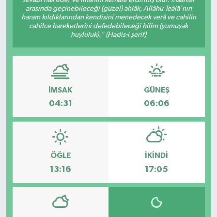
arasında geçinebileceği (güzel) ahlâk, Allâhü Teâlâ'nın
Dünya
haram kıldıklarından kendisini menedecek verâ ve cahilin
cahilce hareketlerini defedebileceği hilim (yumuşak
huyluluk)." (Hadis-i şerif)
Eğitim
Ekonomi
İMSAK
GÜNEŞ
Emet
04:31
06:06
Foto Galeri
Gediz
ÖĞLE
İKINDI
Genel
13:16
17:05
Gündem
Hisarcık