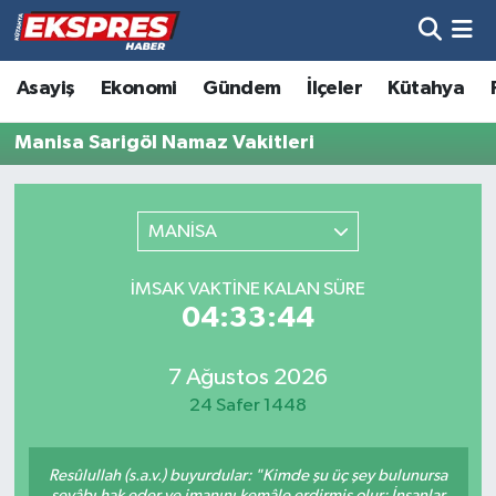
Altıntaş
Hava Durumu
Asayiş
Ekonomi
Gündem
İlçeler
Kütahya
Asayiş
Trafik Durumu
Manisa Sarigöl Namaz Vakitleri
Aslanapa
Süper Lig Puan Durumu ve Fikstür
MANİSA
Biyografiler
Tüm Manşetler
İMSAK VAKTINE KALAN SÜRE
Bölge
Son Dakika Haberleri
04:33:44
Çavdarhisar
Haber Arşivi
7 Ağustos 2026
24 Safer 1448
Domaniç
Resûlullah (s.a.v.) buyurdular: "Kimde şu üç şey bulunursa
Dumlupınar
sevâbı hak eder ve imanını kemâle erdirmiş olur: İnsanlar