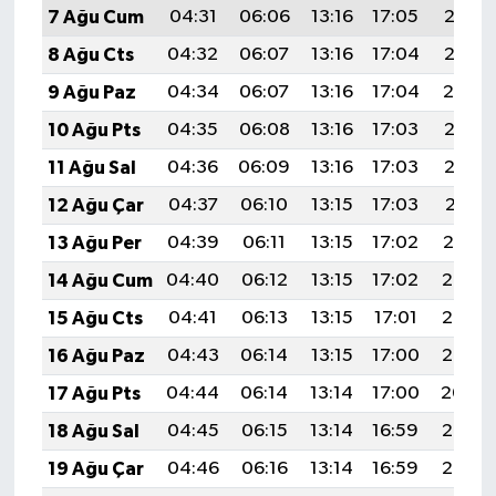
7 Ağu Cum
04:31
06:06
13:16
17:05
20:17
Türkiye
8 Ağu Cts
04:32
06:07
13:16
17:04
20:15
Video Galeri
9 Ağu Paz
04:34
06:07
13:16
17:04
20:14
10 Ağu Pts
04:35
06:08
13:16
17:03
20:13
Yaşam
11 Ağu Sal
04:36
06:09
13:16
17:03
20:12
Yemek Tarifleri
12 Ağu Çar
04:37
06:10
13:15
17:03
20:11
13 Ağu Per
04:39
06:11
13:15
17:02
20:10
14 Ağu Cum
04:40
06:12
13:15
17:02
20:08
15 Ağu Cts
04:41
06:13
13:15
17:01
20:07
16 Ağu Paz
04:43
06:14
13:15
17:00
20:06
17 Ağu Pts
04:44
06:14
13:14
17:00
20:04
18 Ağu Sal
04:45
06:15
13:14
16:59
20:03
19 Ağu Çar
04:46
06:16
13:14
16:59
20:02