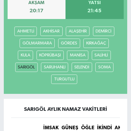
AKŞAM
YATSI
20:17
21:45
İlçeler
Köşe Yazıları
AHMETLİ
AKHİSAR
ALAŞEHİR
DEMİRCİ
Kültür Sanat
GÖLMARMARA
GÖRDES
KIRKAĞAÇ
KULA
KÖPRÜBAŞI
MANİSA
SALİHLİ
Kütahya
SARIGÖL
SARUHANLI
SELENDİ
SOMA
Magazin
TURGUTLU
Otomobil
Pazarlar
SARIGÖL AYLIK NAMAZ VAKITLERI
Politika
İMSAK
GÜNEŞ
ÖĞLE
İKINDI
AKŞA