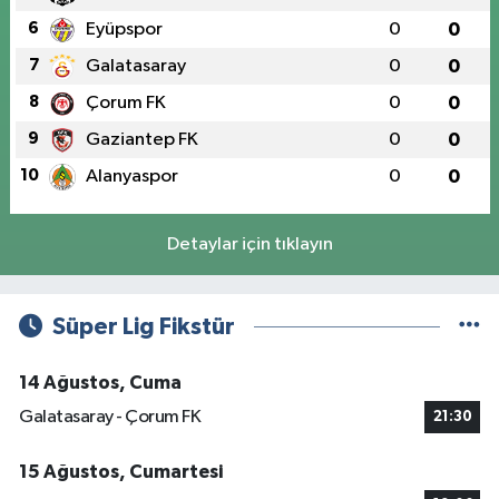
6
Eyüpspor
0
0
7
Galatasaray
0
0
8
Çorum FK
0
0
9
Gaziantep FK
0
0
10
Alanyaspor
0
0
Detaylar için tıklayın
Süper Lig Fikstür
14 Ağustos, Cuma
Galatasaray - Çorum FK
21:30
15 Ağustos, Cumartesi