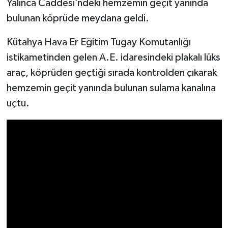
Yalınca Caddesi’ndeki hemzemin geçit yanında
bulunan köprüde meydana geldi.
İlçeler
Kütahya Hava Er Eğitim Tugay Komutanlığı
Köşe Yazıları
istikametinden gelen A.E. idaresindeki plakalı lüks
araç, köprüden geçtiği sırada kontrolden çıkarak
Kültür Sanat
hemzemin geçit yanında bulunan sulama kanalına
Kütahya
uçtu.
Magazin
Otomobil
Pazarlar
Politika