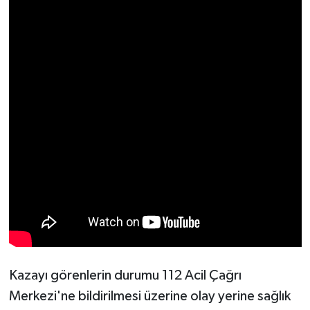
Resmi İlan
Rüya Tabirleri
Sağlık
Şaphane
Simav
Siyaset
Spor
Tavşanlı
Kazayı görenlerin durumu 112 Acil Çağrı
Teknoloji
Merkezi'ne bildirilmesi üzerine olay yerine sağlık