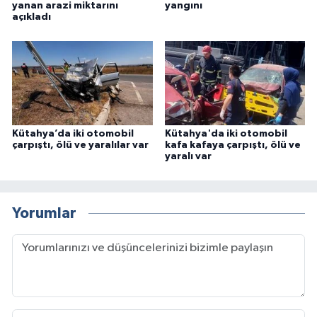
yanan arazi miktarını
yangını
açıkladı
Kütahya’da iki otomobil
Kütahya'da iki otomobil
çarpıştı, ölü ve yaralılar var
kafa kafaya çarpıştı, ölü ve
yaralı var
Yorumlar