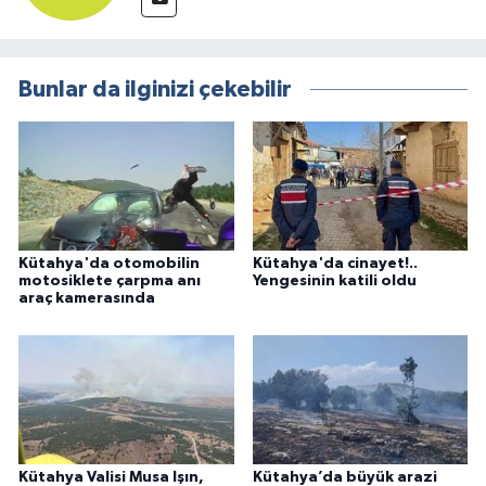
Bunlar da ilginizi çekebilir
Kütahya'da otomobilin
Kütahya'da cinayet!..
motosiklete çarpma anı
Yengesinin katili oldu
araç kamerasında
Kütahya Valisi Musa Işın,
Kütahya’da büyük arazi