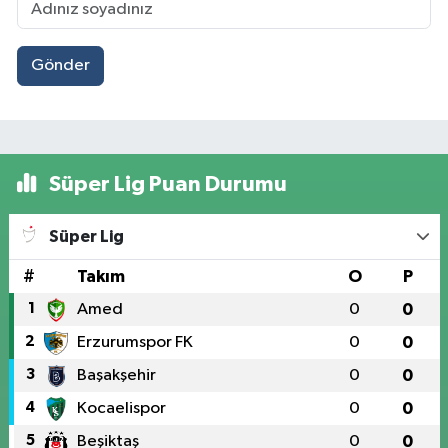
Gönder
Süper Lig Puan Durumu
Süper Lig
#
Takım
O
P
1
Amed
0
0
2
Erzurumspor FK
0
0
3
Başakşehir
0
0
4
Kocaelispor
0
0
5
Beşiktaş
0
0