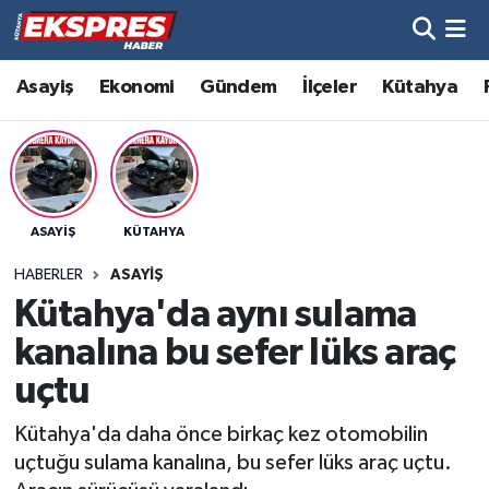
Altıntaş
Hava Durumu
Asayiş
Ekonomi
Gündem
İlçeler
Kütahya
Asayiş
Trafik Durumu
Aslanapa
Süper Lig Puan Durumu ve Fikstür
ASAYIŞ
KÜTAHYA
Biyografiler
Tüm Manşetler
HABERLER
ASAYIŞ
Bölge
Son Dakika Haberleri
Kütahya'da aynı sulama
kanalına bu sefer lüks araç
Çavdarhisar
Haber Arşivi
uçtu
Domaniç
Kütahya'da daha önce birkaç kez otomobilin
uçtuğu sulama kanalına, bu sefer lüks araç uçtu.
Dumlupınar