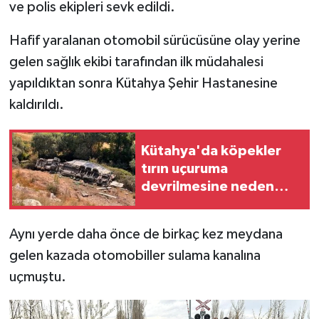
ve polis ekipleri sevk edildi.
Türkiye
Hafif yaralanan otomobil sürücüsüne olay yerine
Video Galeri
gelen sağlık ekibi tarafından ilk müdahalesi
yapıldıktan sonra Kütahya Şehir Hastanesine
Yaşam
kaldırıldı.
Yemek Tarifleri
Kütahya'da köpekler
tırın uçuruma
devrilmesine neden
oldu
Aynı yerde daha önce de birkaç kez meydana
gelen kazada otomobiller sulama kanalına
uçmuştu.