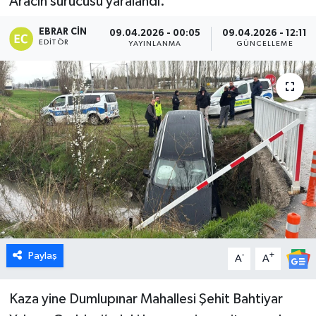
Aracın sürücüsü yaralandı.
Dünya
EBRAR CIN
09.04.2026 - 00:05
09.04.2026 - 12:11
EDITÖR
YAYINLANMA
GÜNCELLEME
Eğitim
Ekonomi
Emet
Foto Galeri
Gediz
Genel
Paylaş
-
+
A
A
Gündem
Kaza yine Dumlupınar Mahallesi Şehit Bahtiyar
Hisarcık