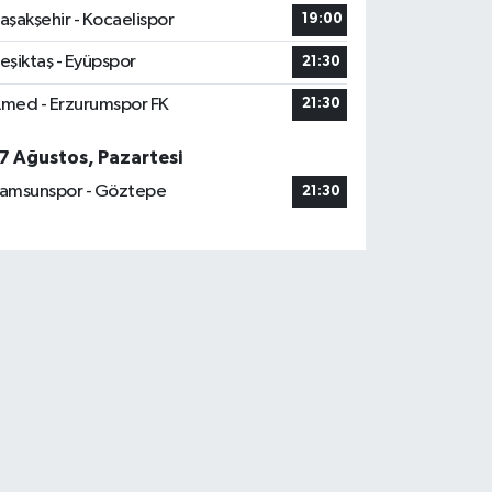
aşakşehir - Kocaelispor
19:00
eşiktaş - Eyüpspor
21:30
med - Erzurumspor FK
21:30
7 Ağustos, Pazartesi
amsunspor - Göztepe
21:30