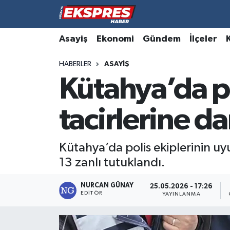
Altıntaş
Hava Durumu
Asayiş
Ekonomi
Gündem
İlçeler
HABERLER
ASAYIŞ
Asayiş
Trafik Durumu
Kütahya’da p
Aslanapa
Süper Lig Puan Durumu ve Fikstür
tacirlerine d
Biyografiler
Tüm Manşetler
Bölge
Son Dakika Haberleri
Kütahya’da polis ekiplerinin u
13 zanlı tutuklandı.
Çavdarhisar
Haber Arşivi
NURCAN GÜNAY
25.05.2026 - 17:26
EDITÖR
Domaniç
YAYINLANMA
Dumlupınar