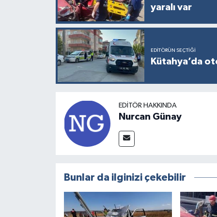
yaralı var
EDITÖRÜN SEÇTIĞI
Kütahya’da otom
EDITÖR HAKKINDA
Nurcan Günay
Bunlar da ilginizi çekebilir