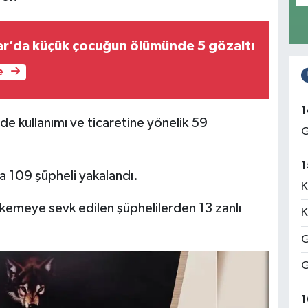
r’da küçük çocuğun ölümünde 5 gözaltı
e
1
 kullanımı ve ticaretine yönelik 59
G
1
109 şüpheli yakalandı.
K
kemeye sevk edilen şüphelilerden 13 zanlı
K
G
G
1