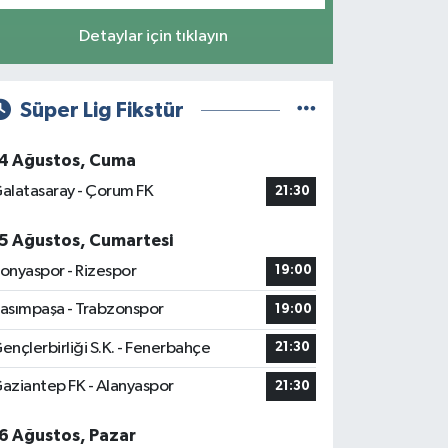
Detaylar için tıklayın
Süper Lig Fikstür
4 Ağustos, Cuma
alatasaray - Çorum FK
21:30
5 Ağustos, Cumartesi
onyaspor - Rizespor
19:00
asımpaşa - Trabzonspor
19:00
ençlerbirliği S.K. - Fenerbahçe
21:30
aziantep FK - Alanyaspor
21:30
6 Ağustos, Pazar