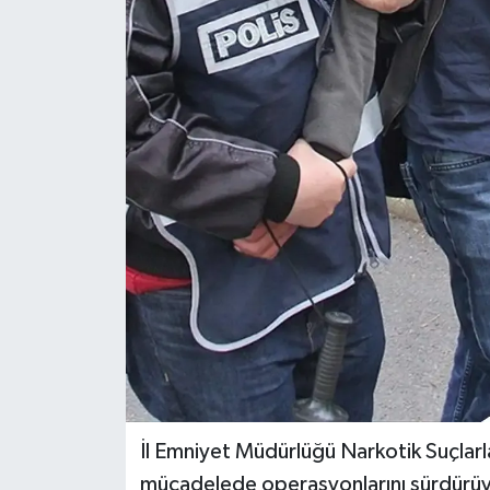
Dünya
Eğitim
Ekonomi
Emet
Foto Galeri
Gediz
Genel
Gündem
İl Emniyet Müdürlüğü Narkotik Suçlarl
mücadelede operasyonlarını sürdürüy
Hisarcık