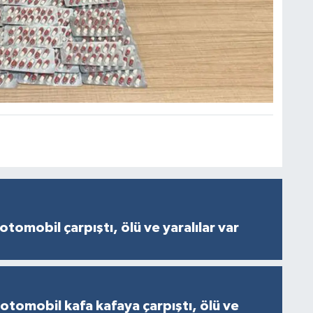
otomobil çarpıştı, ölü ve yaralılar var
 otomobil kafa kafaya çarpıştı, ölü ve