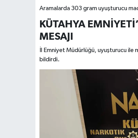
Türkiye
Aramalarda 303 gram uyuşturucu madde
Video Galeri
KÜTAHYA EMNİYETİ
MESAJI
Yaşam
İl Emniyet Müdürlüğü, uyuşturucu ile 
Yemek Tarifleri
bildirdi.