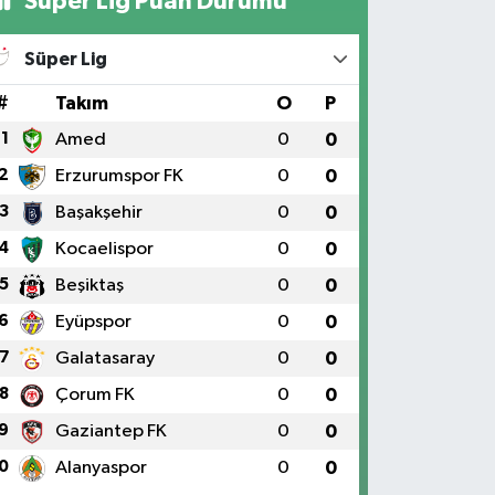
Süper Lig Puan Durumu
Süper Lig
#
Takım
O
P
1
Amed
0
0
2
Erzurumspor FK
0
0
3
Başakşehir
0
0
4
Kocaelispor
0
0
5
Beşiktaş
0
0
6
Eyüpspor
0
0
7
Galatasaray
0
0
8
Çorum FK
0
0
9
Gaziantep FK
0
0
0
Alanyaspor
0
0