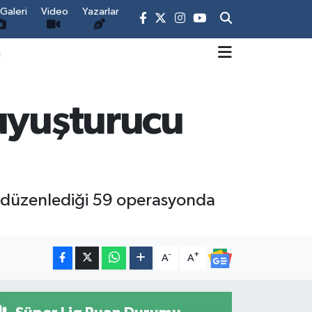
Galeri
Video
Yazarlar
m
 uyuşturucu
ik düzenlediği 59 operasyonda
-
+
A
A