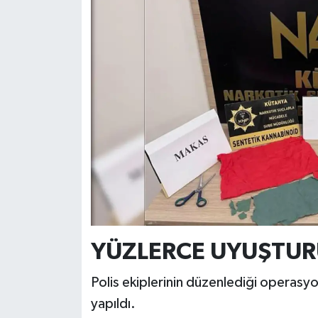
Resmi İlan
Rüya Tabirleri
Sağlık
Şaphane
Simav
Siyaset
Spor
YÜZLERCE UYUŞTURU
Tavşanlı
Polis ekiplerinin düzenlediği operasy
Teknoloji
yapıldı.