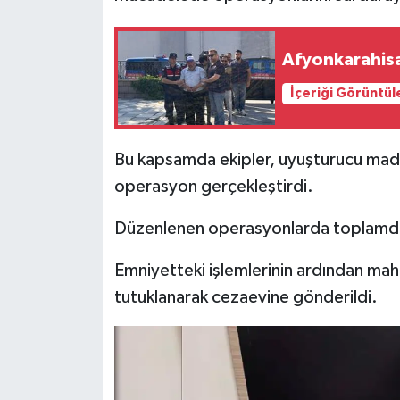
İlçeler
Afyonkarahisa
Köşe Yazıları
İçeriği Görüntül
Kültür Sanat
Bu kapsamda ekipler, uyuşturucu madde
Kütahya
operasyon gerçekleştirdi.
Magazin
Düzenlenen operasyonlarda toplamda 
Otomobil
Emniyetteki işlemlerinin ardından mah
tutuklanarak cezaevine gönderildi.
Pazarlar
Politika