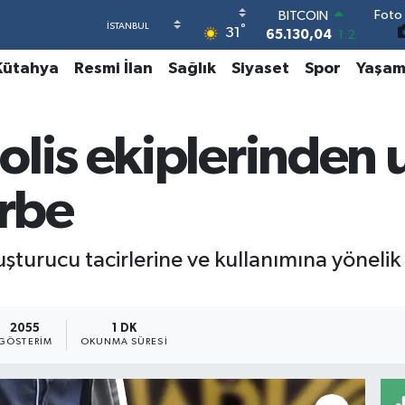
Foto 
DOLAR
°
31
47,7106
0.17
EURO
Kütahya
Resmi İlan
Sağlık
Siyaset
Spor
Yaşa
55,1652
0.27
STERLİN
64,4046
0.35
GRAM ALTIN
olis ekiplerinden
6618.49
2.12
BİST100
13.773
-19
arbe
BITCOIN
65.130,04
1.2
yuşturucu tacirlerine ve kullanımına yönel
2055
1 DK
GÖSTERIM
OKUNMA SÜRESI