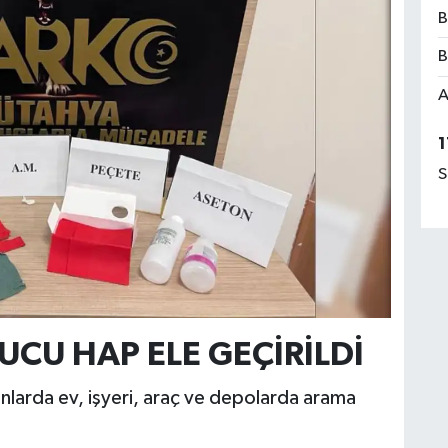
B
B
A
1
S
CU HAP ELE GEÇİRİLDİ
onlarda ev, işyeri, araç ve depolarda arama